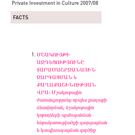
Private Investment in Culture 2007/08
FACTS
ՄՇԱԿՈՒՅԹԻ
ԱԶԴԵՑՈՒԹՅՈՒՆԸ
ՏԱՐԱԾԱՇՐՋԱՆԱՅԻՆ
ԶԱՐԳԱՑՄԱՆ և
ՔԱՂԱՔԱՇԻՆՈՒԹՅԱՆ
ՎՐԱ: Մշակութային
ժառանգությունը որպես քաղաքի
ձևավորման, մշակութային
կոթողների պահպանման
ենթակառուցվածքի զարգացման
և կապիտալացման գործիք