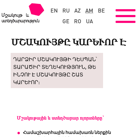
EN
RU
AZ
AM
BE
GE
RO
UA
ՄՇԱԿՈՒՅԹԸ ԿԱՐԵՒՈՐ Է
ԴԱՐՁԻՐ ՄՇԱԿՈՒՅԹԻ ԴԵՍՊԱՆ՝
ՏԱՐԱԾԻՐ ՏԵՂԵԿՈՒԹՅՈՒՆ, ԹԵ
ԻՆՉՈՒ Է ՄՇԱԿՈՒՅԹԸ ՇԱՏ
ԿԱՐԵՒՈՐ:
Մշակութային և ստեղծարար ոլորտները`
Համաշխարհային համախառն ներքին