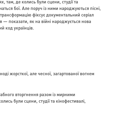
, там, де колись були сцени, студії та
чаться бої. Але поруч із ними народжуються пісні,
 трансформацію фіксує документальний серіал
я — показати, як на війні народжується нова
ий код українців.
оді жорсткої, але чесної, загартованої вогнем
табного вторгнення разом із мирними
лись були сцени, студії та кінофестивалі,