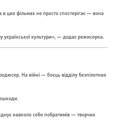
а в цих фільмах не просто спостерігає — вона
лу української культури», — додає режисерка.
родюсер. На війні — боєць відділу безпілотних
решкоди.
’єднує навколо себе побратимів — творчих