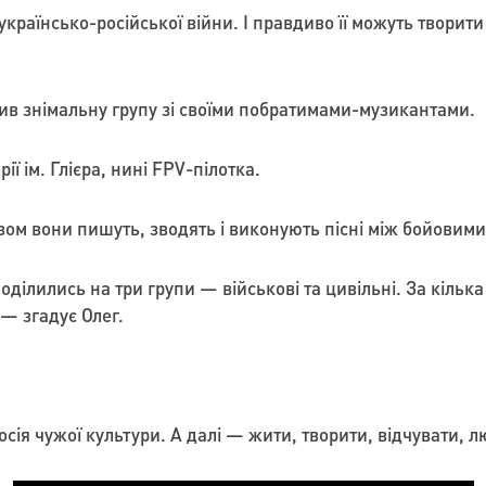
раїнсько-російської війни. І правдиво її можуть творити 
мив знімальну групу зі своїми побратимами-музикантами.
 ім. Глієра, нині FPV-пілотка.
ом вони пишуть, зводять і виконують пісні між бойовими
оділились на три групи — військові та цивільні. За кільк
— згадує Олег.
сія чужої культури. А далі — жити, творити, відчувати, лю