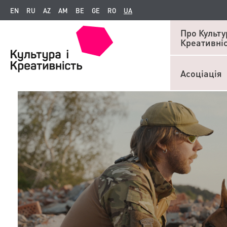
EN
RU
AZ
AM
BE
GE
RO
UA
Про Культур
Креативні
Асоціація