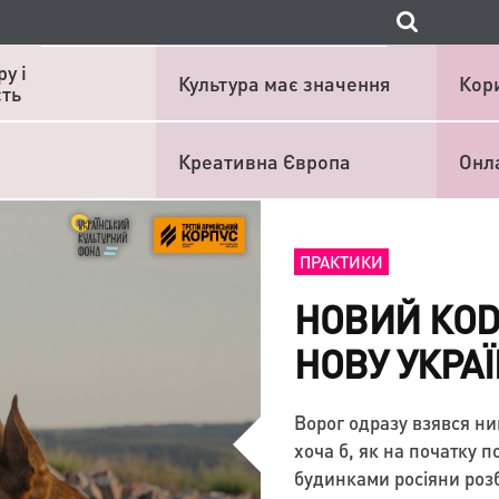
у і
Культура має значення
Кор
сть
Креативна Європа
Онл
ПРАКТИКИ
НОВИЙ КОD
НОВУ УКРА
Ворог одразу взявся ни
хоча б, як на початку 
будинками росіяни розб