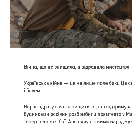
Війна, що не знищила, а відродила мистецтво
Українська війна — це не лише поле бою. Це с
і болем.
Ворог одразу взявся нищити те, що підтримува
будинками росіяни розбомбили драмтеатр у Марі
тепер точаться бої. Але поруч із ними народжую