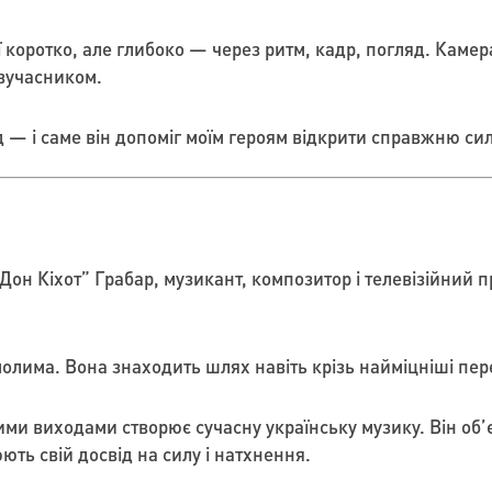
ї коротко, але глибоко — через ритм, кадр, погляд. Камер
івучасником.
д — і саме він допоміг моїм героям відкрити справжню си
он Кіхот” Грабар, музикант, композитор і телевізійний п
молима. Вона знаходить шлях навіть крізь найміцніші пе
ими виходами створює сучасну українську музику. Він об
ть свій досвід на силу і натхнення.