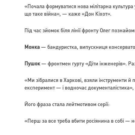
«Почала формуватися нова мілітарна культура ук
що таке війна», — каже «Дон Кіхот».
Під час зйомок біля лінії фронту Олег познайо
Монка
— бандуристка, випускниця консерваторії
Пушок
— фронтмен гурту «Діти інженерів». Раз
«Ми зібралися в Харкові, взяли інструменти й п
експеримент — і водночас документалістика», 
Його фраза стала лейтмотивом серії:
«Перш за все треба вбити росіянина в собі — но