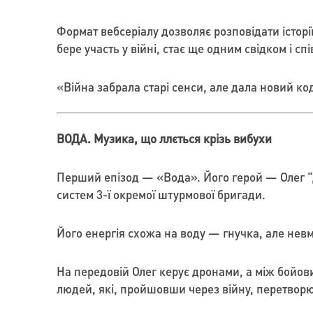
Формат вебсеріалу дозволяє розповідати історі
бере участь у війні, стає ще одним свідком і сп
«Війна забрала старі сенси, але дала новий ко
ВОДА. Музика, що ллється крізь вибухи
Перший епізод — «Вода». Його герой — Олег “Д
систем 3-ї окремої штурмової бригади.
Його енергія схожа на воду — гнучка, але нев
На передовій Олег керує дронами, а між бойов
людей, які, пройшовши через війну, перетворюю