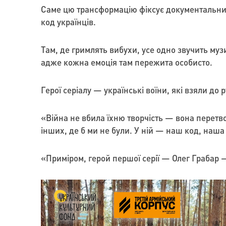
Саме цю трансформацію фіксує документальни
код українців.
Там, де гримлять вибухи, усе одно звучить муз
адже кожна емоція там пережита особисто.
Герої серіалу — українські воїни, які взяли до
«Війна не вбила їхню творчість — вона перетво
інших, де б ми не були. У ній — наш код, наша
«Приміром, герой першої серії — Олег Грабар —