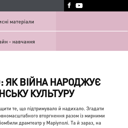
исні матеріали
айн - навчання
: ЯК ВІЙНА НАРОДЖУЄ
ЇНСЬКУ КУЛЬТУРУ
щити те, що підтримувало й надихало. Згадати
повномасштабного вторгнення разом із мирними
омбили драмтеатр у Маріуполі. Та й зараз, на