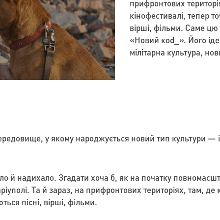
прифронтових територіях
кінофестивалі, тепер то
вірші, фільми. Саме цю
«Новий коd_». Його іде
мілітарна культура, нов
ередовище, у якому народжується новий тип культури — ін
ло й надихало. Згадати хоча б, як на початку повномасш
уполі. Та й зараз, на прифронтових територіях, там, де ко
ться пісні, вірші, фільми.