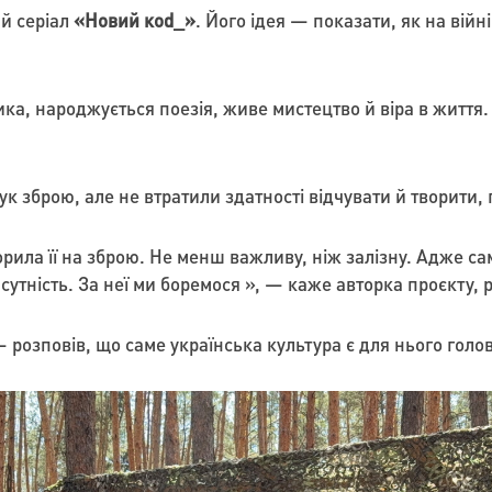
й серіал
«Новий коd_»
. Його ідея — показати, як на війн
ика, народжується поезія, живе мистецтво й віра в життя.
 рук зброю, але не втратили здатності відчувати й творити,
рила її на зброю. Не менш важливу, ніж залізну. Адже са
 сутність. За неї ми боремося », — каже авторка проєкту,
 розповів, що саме українська культура є для нього голо