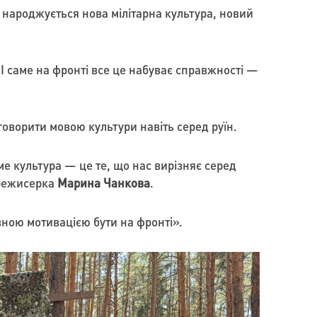
і народжується нова мілітарна культура, новий
 І саме на фронті все це набуває справжності —
 говорити мовою культури навіть серед руїн.
ме культура — це те, що нас вирізняє серед
 режисерка
Марина Чанкова
.
вною мотивацією бути на фронті».