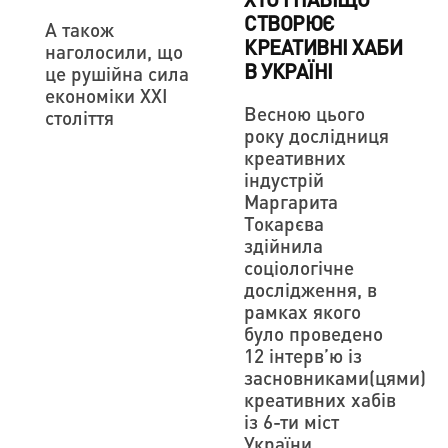
СТВОРЮЄ
А також
КРЕАТИВНІ ХАБИ
наголосили, що
В УКРАЇНІ
це рушійна сила
економіки XXI
Весною цього
століття
року дослідниця
креативних
індустрій
Маргарита
Токарєва
здійнила
соціологічне
дослідження, в
рамках якого
було проведено
12 інтерв’ю із
засновниками(цями)
креативних хабів
із 6-ти міст
України.