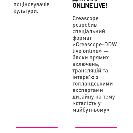
поціновувачів
ONLINE LIVE!
культури.
Сreascope
розробив
спеціальний
формат
«Creascope-DDW
live online» —
блоки прямих
включень,
трансляцій та
інтерв'ю з
голландськими
експертами
дизайну на тему
«сталість у
майбутньому»