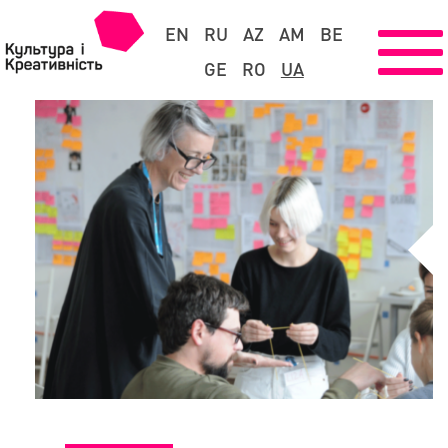
EN
RU
AZ
AM
BE
GE
RO
UA