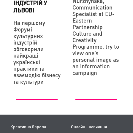
Nurzhynska,
ІНДУСТРІЙ У
Communication
ЛЬВОВІ
Specialist at EU-
Eastern
На першому
Partnership
Форумі
Culture and
культурних
Creativity
індустрій
Programme, try to
обговорили
view one’s
найкращі
personal image as
українські
an information
практики та
campaign
взаємодію бізнесу
та культури
Креативна Європа
Онлайн - навчання