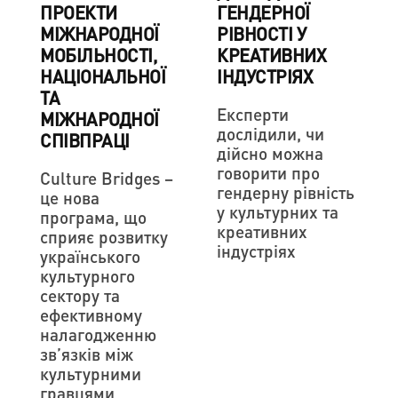
ПРОЕКТИ
ГЕНДЕРНОЇ
МІЖНАРОДНОЇ
РІВНОСТІ У
МОБІЛЬНОСТІ,
КРЕАТИВНИХ
НАЦІОНАЛЬНОЇ
ІНДУСТРІЯХ
ТА
Експерти
МІЖНАРОДНОЇ
дослідили, чи
СПІВПРАЦІ
дійсно можна
говорити про
Culture Bridges –
гендерну рівність
це нова
у культурних та
програма, що
креативних
сприяє розвитку
індустріях
українського
культурного
сектору та
ефективному
налагодженню
зв’язків між
культурними
гравцями