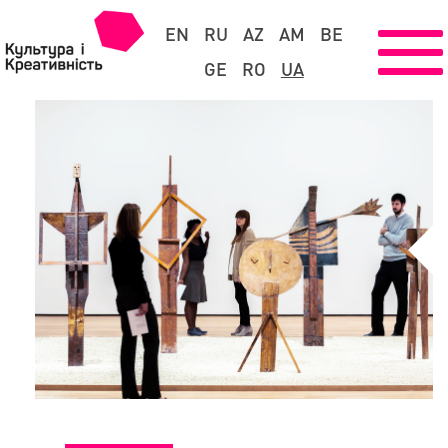
EN
RU
AZ
AM
BE
GE
RO
UA