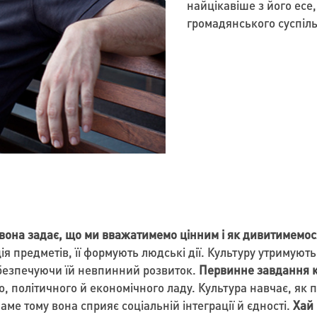
найцікавіше з його есе
громадянського суспільс
она задає, що ми вважатимемо цінним і як дивитимемося
я предметів, її формують людські дії. Культуру утримуют
абезпечуючи їй невпинний розвиток.
Первинне завдання к
, політичного й економічного ладу. Культура навчає, як п
ме тому вона сприяє соціальній інтеграції й єдності.
Хай 