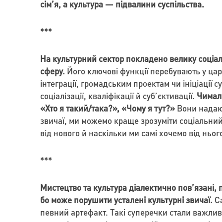
сім’я, а культура — підвалини суспільства.
***
На культурний сектор покладено велику соціал
сферу.
Його ключові функції перебувають у царин
інтеграції, громадським проектам чи ініціації
соціалізації, кваліфікації й суб’єктивації.
Чимало
«Хто я такий/така?», «Чому я тут?»
Вони надают
звичаї, ми можемо краще зрозуміти соціальний 
від нового й наскільки ми самі хочемо від ньог
***
Мистецтво та культура діалектично пов’язані, п
бо може порушити усталені культурні звичаї.
Са
певний артефакт. Такі суперечки стали важлив