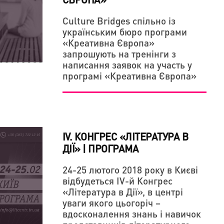
Culture Bridges спільно із
українським бюро програми
ЬМ "НЕВІДОМІ УКРАЇНЦІ. КИРИЛО ОСЬМАК"
 ФІЛЬМУ "ДІТИ У ВОГНІ" ВРАЗИЛА
«Креативна Європа»
ЛЯДАЧІ
запрошують на тренінги з
написання заявок на участь у
програмі «Креативна Європа»
IV. КОНГРЕС «ЛІТЕРАТУРА В
ДІЇ» | ПРОГРАМА
24-25 лютого 2018 року в Києві
відбудеться IV-й Конгрес
«Література в Дії», в центрі
уваги якого цьогоріч –
вдосконалення знань і навичок