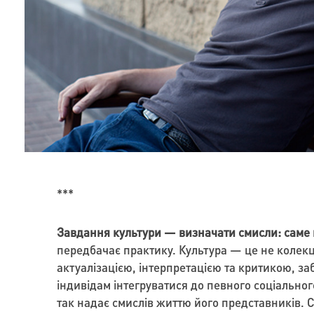
***
Завдання культури — визначати смисли: саме в
передбачає практику. Культура — це не колекці
актуалізацією, інтерпретацією та критикою, з
індивідам інтегруватися до певного соціального
так надає смислів життю його представників. Са