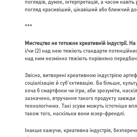
поглядів, думок, інтерпретацій, а часом навіть
погляд красивіший, цікавіший або ближчий до 
***
Мистецтво не тотожне креативній індустрії. На 
і/чи (2) над нею тяжіють стандарти потенційни
над ним незмінно тяжіють порівняно передбач
Звісно, витворені креативною індустрією артеф
соціалізацію й суб’єктивацію. Ба більше, кул
хоча б смартфони чи ігри, аби зрозуміти, наскі
зазначено, втручання такого продукту завжди 
технологічних. Такі зсуви можуть істотніше впл
також того, наскільки вони юзер-френдлі.
Інакше кажучи, креативна індустрія, безперечн