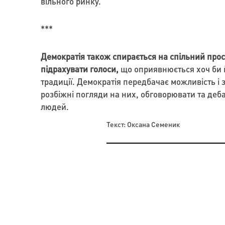
вільного ринку.
***
Демократія також спирається на спільний прост
підрахувати голоси,
що оприявнюється хоч би й
традиції. Демократія передбачає можливість і 
розбіжні погляди на них, обговорювати та деб
людей.
Текст: Оксана Семеник
ПРАКТИКИ
ПРАКТИКИ
ПРЕЗЕНТАЦІЯ КОЛЕКЦІЇ ОЛЬГИ ДРОЗД ВІДБУ
ШЛЯХ ВОЛОНТЕРІВ. ТЕРНОПІЛЬЩИНА
НІМЕЧЧИНІ