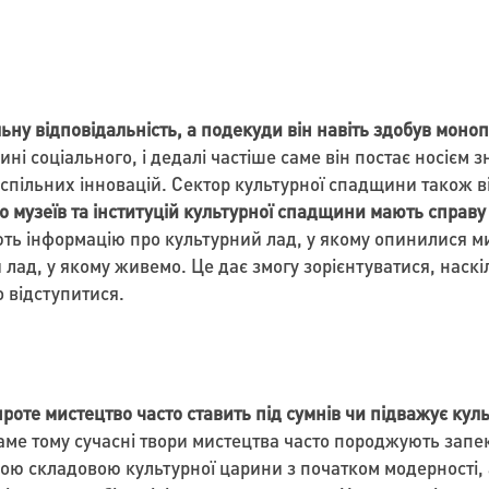
ьну відповідальність, а подекуди він навіть здобув моно
і соціального, і дедалі частіше саме він постає носієм з
 суспільних інновацій. Сектор культурної спадщини також в
 музеїв та інституцій культурної спадщини мають справ
ь інформацію про культурний лад, у якому опинилися ми,
лад, у якому живемо. Це дає змогу зорієнтуватися, наскі
о відступитися.
роте мистецтво часто ставить під сумнів чи підважує куль
ме тому сучасні твори мистецтва часто породжують запекл
ою складовою культурної царини з початком модерності, 