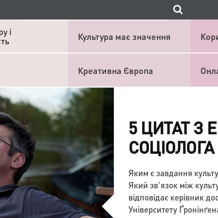
у і
Культура має значення
Кор
сть
Креативна Європа
Онл
5 ЦИТАТ З 
СОЦІОЛОГА
Яким є завдання культу
Який зв’язок між культ
відповідає керівник до
Університету Ґронінґен