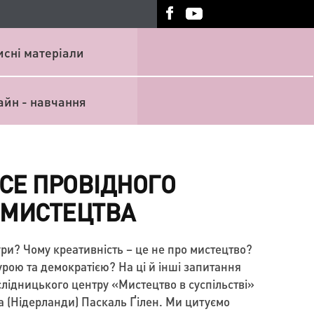
исні матеріали
айн - навчання
ЕСЕ ПРОВІДНОГО
 МИСТЕЦТВА
ри? Чому креативність – це не про мистецтво?
урою та демократією? На ці й інші запитання
слідницького центру «Мистецтво в суспільстві»
а (Нідерланди) Паскаль Ґілен. Ми цитуємо