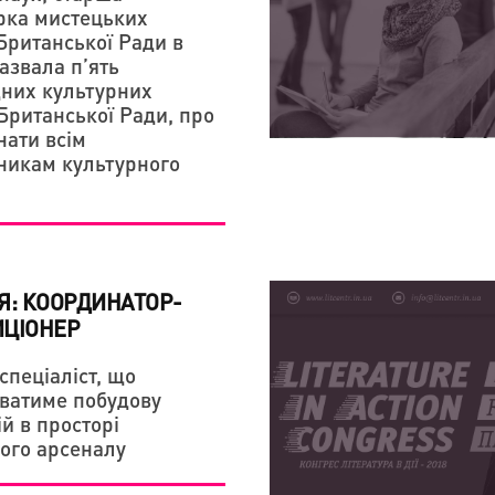
ка мистецьких
Британської Ради в
ПРАКТИКИ
назвала п’ять
ДОКУМЕНТАЛЬНИЙ ФІЛ
них культурних
УКРАЇНСЬКА ПРЕМ'ЄРА
- ВІДВІДАЛИ ПЕРШІ Г
Британської Ради, про
ВІДВІДУВАЧІВ ОМКФ
знати всім
никам культурного
Я: КООРДИНАТОР-
ЦІОНЕР
спеціаліст, що
ватиме побудову
й в просторі
ого арсеналу