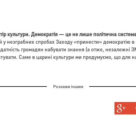
ір культури. Демократія — це не лише політична система,
 у незграбних спробах Заходу «принести» демократію в 
здатність громадян набувати знання (а отже, незалежні ЗМ
атувати. Саме в царині культури ми продумуємо, що для н
Розкажи іншим
ДЕТЬСЯ У