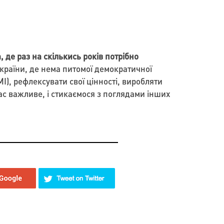
 де раз на скількись років потрібно
країни, де нема питомої демократичної
І), рефлексувати свої цінності, виробляти
ас важливе, і стикаємося з поглядами інших