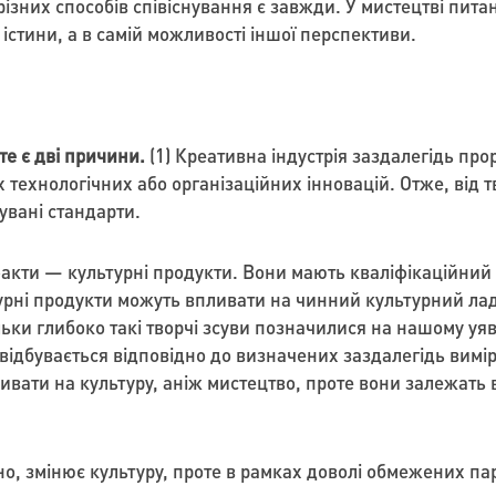
 різних способів співіснування є завжди. У мистецтві пит
істини, а в самій можливості іншої перспективи.
те є дві причини.
(1) Креативна індустрія заздалегідь пр
х технологічних або організаційних інновацій. Отже, від 
увані стандарти.
акти — культурні продукти. Вони мають кваліфікаційний х
ьтурні продукти можуть впливати на чинний культурний л
льки глибоко такі творчі зсуви позначилися на нашому уяв
відбувається відповідно до визначених заздалегідь вимі
ивати на культуру, аніж мистецтво, проте вони залежать в
о, змінює культуру, проте в рамках доволі обмежених пара