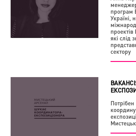
менеджер
програм 
Україні, 
міжнарод
проектів 
які слід 
представ
сектору
ВАКАНСІ
ЕКСПОЗИ
Потрібен 
координу
експозиці
Мистецьк