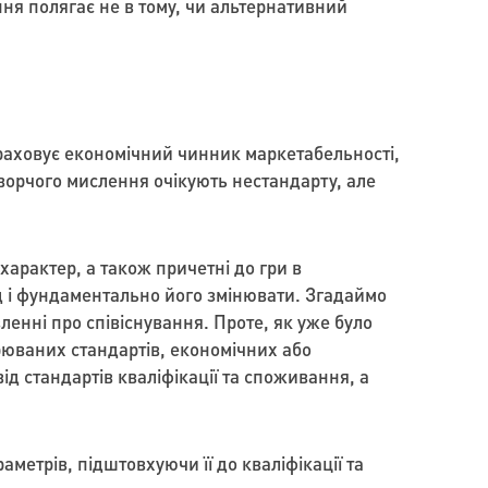
ання полягає не в тому, чи альтернативний
ораховує економічний чинник маркетабельності,
творчого мислення очікують нестандарту, але
арактер, а також причетні до гри в
ад і фундаментально його змінювати. Згадаймо
ленні про співіснування. Проте, як уже було
рюваних стандартів, економічних або
ід стандартів кваліфікації та споживання, а
метрів, підштовхуючи її до кваліфікації та