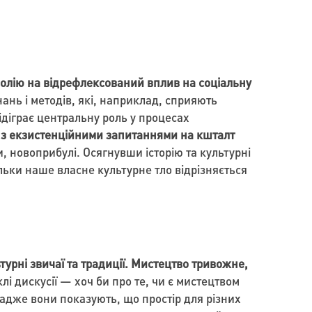
полію на відрефлексований вплив на соціальну
нань і методів, які, наприклад, сприяють
ідіграє центральну роль у процесах
у з екзистенційними запитаннями на кшталт
 новоприбулі. Осягнувши історію та культурні
льки наше власне культурне тло відрізняється
турні звичаї та традиції. Мистецтво тривожне,
і дискусії — хоч би про те, чи є мистецтвом
адже вони показують, що простір для різних