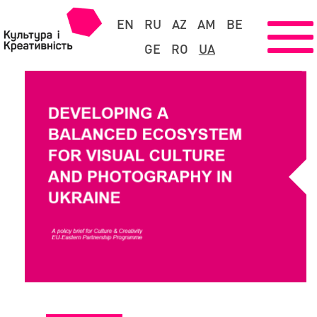
EN
RU
AZ
AM
BE
GE
RO
UA