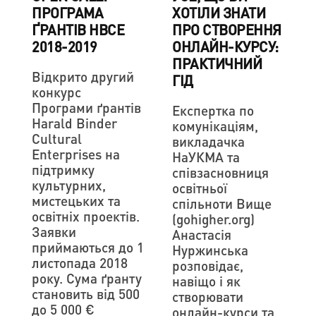
ПРОГРАМА
ХОТІЛИ ЗНАТИ
ҐРАНТІВ HBCE
ПРО СТВОРЕННЯ
2018-2019
ОНЛАЙН-КУРСУ:
ПРАКТИЧНИЙ
Відкрито другий
ГІД
конкурс ​
Програми ґрантів
Експертка по
Harald Binder
комунікаціям,
Cultural
викладачка
Enterprises на
НаУКМА та
підтримку
співзасновниця
культурних,
освітньої
мистецьких та
спільноти Вище
освітніх проектів.
(gohigher.org)
Заявки
Анастасія
приймаються до 1
Нуржинська
листопада 2018
розповідає,
року. Сума ґранту
навіщо і як
становить від 500
створювати
до 5 000 €
онлайн-курси та