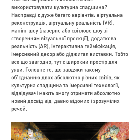
використовувати культурна спадщина?
Насправді є дуже багато варіантів: віртуальна
реконструкція, віртуальну реальність (VR),
мапінг шоу (лазерне або світлове шоу зі
створенням візуальної проєкції), додаткова
реальність (AR), інтерактивна гейміфікація,
імерсивний декор або діджитал виставки. Тобто
все що завгодно, тут є широкий простір для
уяви. Головне те, що завдяки такому
об’єднанню двох абсолютно різних світів, як
культурна спадщина та імерсивні технології,
відвідувачі мають змогу отримати абсолютно
новий досвід від давно відомих і зрозумілих
речей.