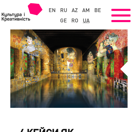
EN
RU
AZ
AM
BE
GE
RO
UA