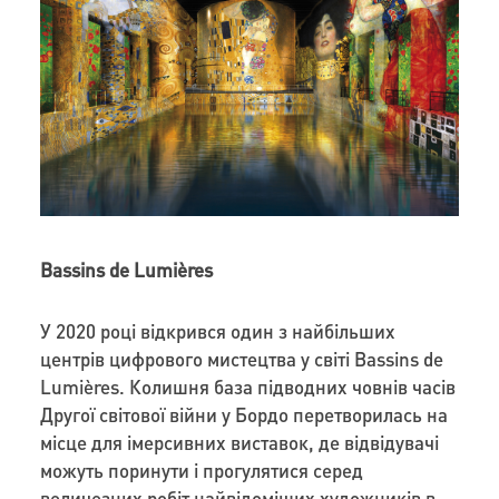
Bassins de Lumières
У 2020 році відкрився один з найбільших
центрів цифрового мистецтва у світі Bassins de
Lumières. Колишня база підводних човнів часів
Другої світової війни у Бордо перетворилась на
місце для імерсивних виставок, де відвідувачі
можуть поринути і прогулятися серед
величезних робіт найвідоміших художників в