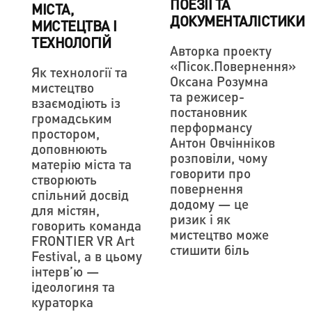
ПОЕЗІЇ ТА
МІСТА,
ДОКУМЕНТАЛІСТИКИ
МИСТЕЦТВА І
ТЕХНОЛОГІЙ
Авторка проекту
«Пісок.Повернення»
Як технології та
Оксана Розумна
мистецтво
та режисер-
взаємодіють із
постановник
громадським
перформансу
простором,
Антон Овчінніков
доповнюють
розповіли, чому
матерію міста та
говорити про
створюють
повернення
спільний досвід
додому — це
для містян,
ризик і як
говорить команда
мистецтво може
FRONTIER VR Art
стишити біль
Festival, а в цьому
інтерв’ю —
ідеологиня та
кураторка