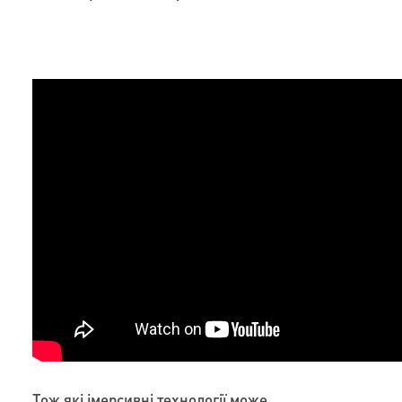
Тож які імерсивні технології може