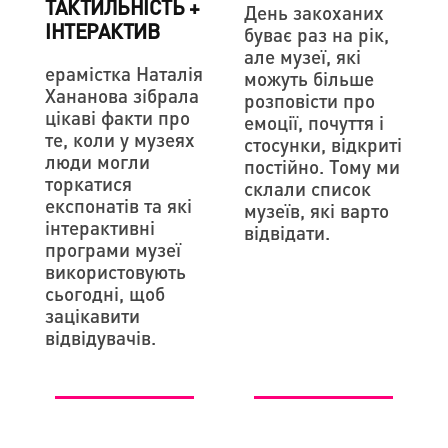
ТАКТИЛЬНІСТЬ +
День закоханих
ІНТЕРАКТИВ
буває раз на рік,
але музеї, які
ерамістка Наталія
можуть більше
Хананова зібрала
розповісти про
цікаві факти про
емоції, почуття і
те, коли у музеях
стосунки, відкриті
люди могли
постійно. Тому ми
торкатися
склали список
експонатів та які
музеїв, які варто
інтерактивні
відвідати.
програми музеї
використовують
сьогодні, щоб
зацікавити
відвідувачів.