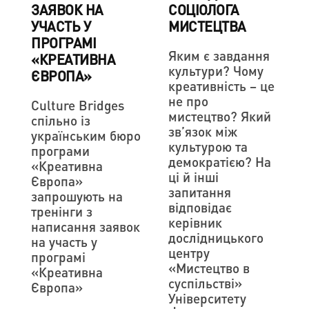
ЗАЯВОК НА
СОЦІОЛОГА
УЧАСТЬ У
МИСТЕЦТВА
ПРОГРАМІ
Яким є завдання
«КРЕАТИВНА
культури? Чому
ЄВРОПА»
креативність – це
не про
Culture Bridges
мистецтво? Який
спільно із
зв’язок між
українським бюро
культурою та
програми
демократією? На
«Креативна
ці й інші
Європа»
запитання
запрошують на
відповідає
тренінги з
керівник
написання заявок
дослідницького
на участь у
центру
програмі
«Мистецтво в
«Креативна
суспільстві»
Європа»
Університету