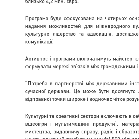
близько 4,2 млн. євро.
Програма буде сфокусована на чотирьох осно
надання можливостей для міжнародного кул
культурне лідерство та адвокація, дослідж
комунікації.
Активності програми включатимуть майстер-кла
формувати мережі зв'язків між громадськими і
"Потреба в партнерстві між державними інст
сучасної держави. Це може бути досягнуто 
відправної точки широке і водночас чітке розум
Культурні та креативні сектори включають в себ
відеоігри і мультимедійні продукти), матер
мистецтва, видавничу справу, радіо і образо