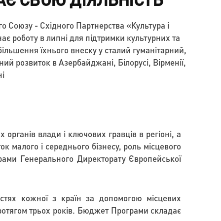
о Союзу - Східного Партнерства «Культура і
ає роботу в липні для підтримки культурних та
збільшення їхнього внеску у сталий гуманітарний,
ний розвиток в Азербайджані, Білорусі, Вірменії,
ні
органів влади і ключових гравців в регіоні, а
ок малого і середнього бізнесу, роль місцевого
ами Генерального Директорату Європейської
остях кожної з країн за допомогою місцевих
ротягом трьох років. Бюджет Програми складає