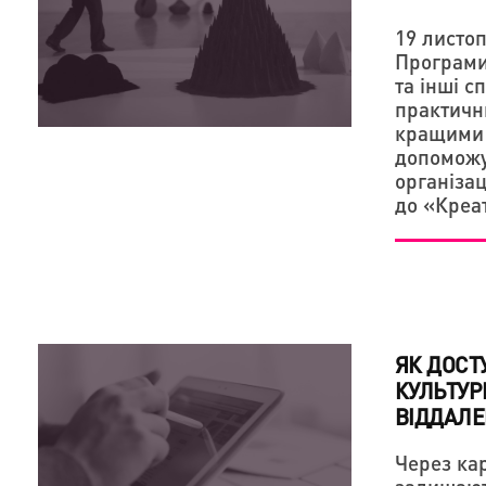
19 листоп
Програми
та інші с
практичн
кращими 
допоможу
організа
до «Креа
ЯК ДОСТ
КУЛЬТУР
ВІДДАЛЕ
Через ка