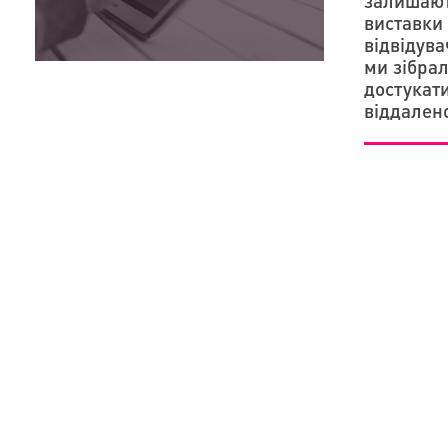
залишають
виставки 
відвідува
ми зібрал
достукати
віддален