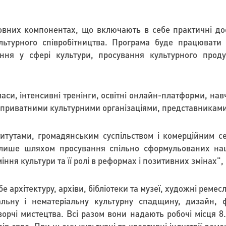
вних компонентах, що включають в себе практичні досл
ьтурного співробітництва. Програма буде працювати 
ення у сфері культури, просування культурного проду
си, інтенсивні тренінги, освітні онлайн-платформи, навч
 приватними культурними організаціями, представниками
итутами, громадянським суспільством і комерційним с
лише шляхом просування спільно сформульованих націо
іння культури та її ролі в реформах і позитивних змінах"
,
е архітектуру, архіви, бібліотеки та музеї, художні ремесл
іальну і нематеріальну культурну спадщину, дизайн, ф
творчі мистецтва. Всі разом вони надають робочі місця 