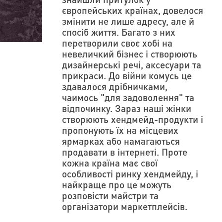
європейських країнах, довелося
змінити не лише адресу, але й
спосіб життя. Багато з них
перетворили своє хобі на
невеличкий бізнес і створюють
дизайнерські речі, аксесуари та
прикраси. До війни комусь це
здавалося дрібничками,
чaимось "для задоволення" та
відпочинку. Зараз наші жінки
створюють хендмейд-продукти і
пропонують їх на місцевих
ярмарках або намагаються
продавати в інтернеті. Проте
кожна країна має свої
особливості ринку хендмейду, і
найкраще про це можуть
розповісти майстри та
організатори маркетплейсів.