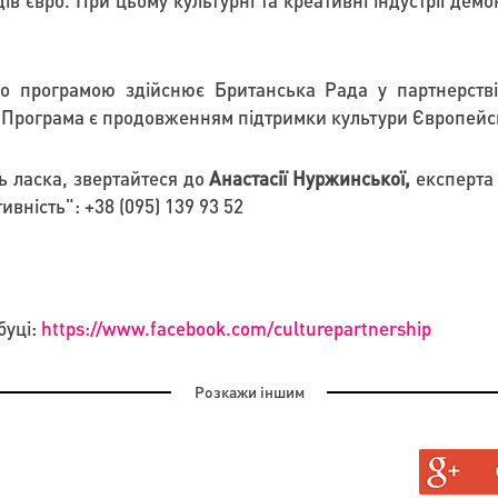
ів євро. При цьому культурні та креативні індустрії де
цтво програмою здійснює Британська Рада у партнерст
. Програма є продовженням підтримки культури Європейсь
ь ласка, звертайтеся до
Анастасії Нуржинської
,
експерта 
тивність":
+38 (095) 139 93 52
буці:
https://www.facebook.com/culturepartnership
Розкажи іншим
ДЕТЬСЯ У