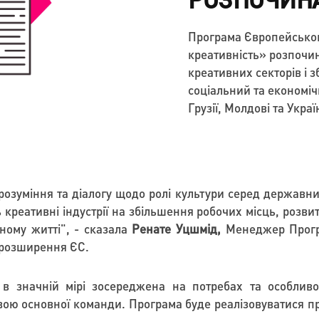
Програма Європейськог
креативність» розпочин
креативних секторів і 
соціальний та економіч
Грузії, Молдові та Украї
зуміння та діалогу щодо ролі культури серед державних 
реативні індустрії на збільшення робочих місць, розвит
ьному житті",
- сказала
Ренате Уцшмід
,
Менеджер Прогр
о розширення ЄС.
 в значній мірі зосереджена на потребах та особлив
ою основної команди. Програма буде реалізовуватися п