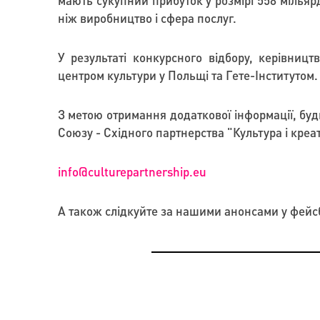
мають сукупний прибуток у розмірі 558 мільярд
ніж виробництво і сфера послуг.
У результаті конкурсного відбору, керівни
центром культури у Польщі та Гете-Інститутом
З метою отримання додаткової інформації, буд
Союзу - Східного партнерства "Культура і креа
info
@
culturepartnership
.
eu
А також слідкуйте за нашими анонсами у фейс
ПРАКТИКИ
ПРЕЗЕНТАЦІЯ КОЛЕКЦІЇ ОЛЬГИ ДРОЗД ВІДБУ
НІМЕЧЧИНІ