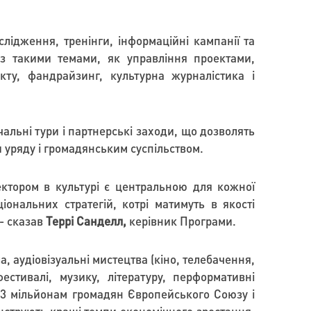
ідження, тренінги, інформаційні кампанії та
з такими темами, як управління проектами,
кту, фандрайзинг, культурна журналістика і
альні тури і партнерські заходи, що дозволять
 уряду і громадянським суспільством.
ектором в культурі є центральною для кожної
нальних стратегій, котрі матимуть в якості
- сказав
Террі Санделл
,
керівник Програми.
а, аудіовізуальні мистецтва (кіно, телебачення,
естивалі, музику, літературу, перформативні
8.3 мільйонам громадян Європейського Союзу і