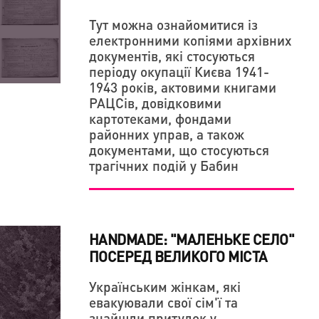
Тут можна ознайомитися із
електронними копіями архівних
 ФІЛЬМУ "ДІТИ У ВОГНІ" ВРАЗИЛА
КИХ ТА ДАВНЬОРУСЬКИХ ПЕЧАТОК
документів, які стосуються
ВІ
періоду окупації Києва 1941-
1943 років, актовими книгами
РАЦСів, довідковими
картотеками, фондами
районних управ, а також
документами, що стосуються
трагічних подій у Бабин
HANDMADE: "МАЛЕНЬКЕ СЕЛО"
ПОСЕРЕД ВЕЛИКОГО МІСТА
Українським жінкам, які
евакуювали свої сім'ї та
знайшли притулок у