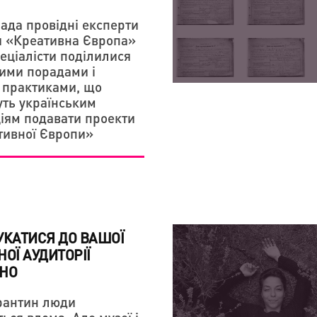
ада провідні експерти
ПРАКТИКИ
ПРАКТИКИ
 «Креативна Європа»
УКРАЇНСЬКА ПРЕМ'ЄРА
КАТАЛОГ ВІЗАНТІЙСЬ
пеціалісти поділилися
ВІДВІДУВАЧІВ ОМКФ
ПРЕЗЕНТОВАНО В КИЄ
ими порадами і
практиками, що
ть українським
ціям подавати проекти
тивної Європи»
УКАТИСЯ ДО ВАШОЇ
НОЇ АУДИТОРІЇ
НО
рантин люди