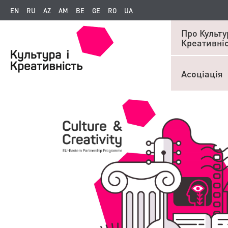
EN
RU
AZ
AM
BE
GE
RO
UA
Про Культур
Креативні
Асоціація