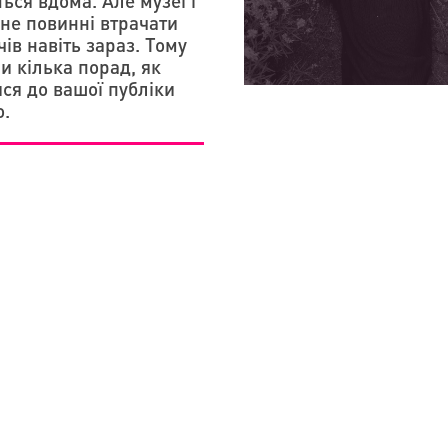
ся вдома. Але музеї і
не повинні втрачати
чів навіть зараз. Тому
и кілька порад, як
ся до вашої публіки
о.