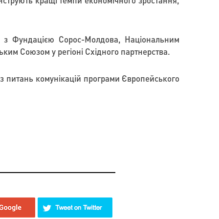
монструють кращі темпи економічного зростання,
ві з Фундацією Сорос-Молдова, Національним
ким Союзом у регіоні Східного партнерства.
з питань комунікацій програми Європейського