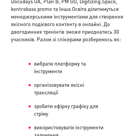
Docudays UA, Plan B, PM GO, Digitizing.Space,
kontrabass promo та Інша Освіта ділитимуться
менеджерськими інструментами для створення
якісного подієвого контенту в онлайні. До
двогодинних тренінгів зможе приєднатись 30
учасників. Разом зі спікерами розберемось як:
вибрати платформу та
інструменти
організовувати якісні
трансляції
зробити ефірну графіку для
стріму
використовувати інструменти
залучення