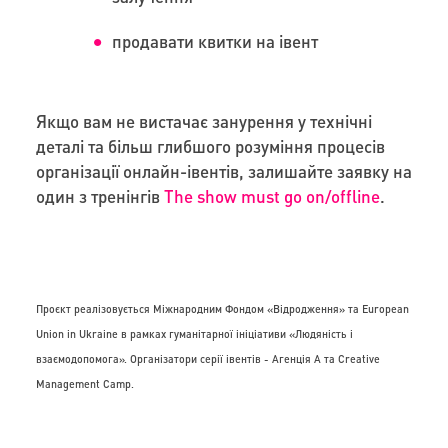
продавати квитки на івент
Якщо вам не вистачає занурення у технічні
деталі та більш глибшого розуміння процесів
організації онлайн-івентів, залишайте заявку на
один з тренінгів
The show must go on/offline
.
Проєкт реалізовується Міжнародним Фондом «Відродження» та European
Union in Ukraine в рамках гуманітарної ініціативи «Людяність і
взаємодопомога». Організатори серії івентів - Агенція А та Creative
Management Camp.