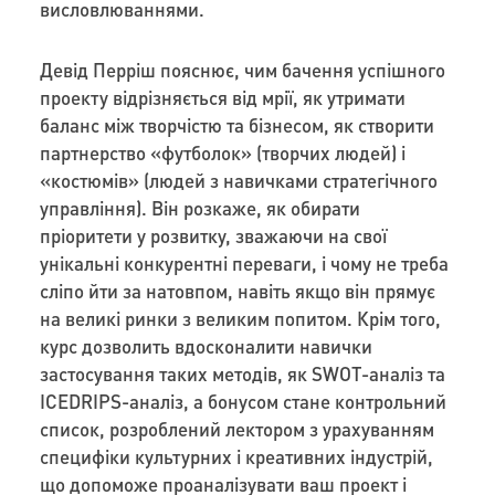
висловлюваннями.
Девід Перріш пояснює, чим бачення успішного
проекту відрізняється від мрії, як утримати
баланс між творчістю та бізнесом, як створити
партнерство «футболок» (творчих людей) і
«костюмів» (людей з навичками стратегічного
управління). Він розкаже, як обирати
пріоритети у розвитку, зважаючи на свої
унікальні конкурентні переваги, і чому не треба
сліпо йти за натовпом, навіть якщо він прямує
на великі ринки з великим попитом. Крім того,
курс дозволить вдосконалити навички
застосування таких методів, як SWOT-аналіз та
ICEDRIPS-аналіз, а бонусом стане контрольний
список, розроблений лектором з урахуванням
специфіки культурних і креативних індустрій,
що допоможе проаналізувати ваш проект і