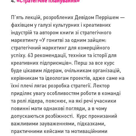
4.
«Стратегічне планування»
П’ять лекцій, розроблених Девідом Перрішем —
фахівцем у галузі культурних і креативних
індустрій та автором книги зі стратегічного
маркетингу «У гонитві за одним зайцем:
стратегічний маркетинг для комерційного
успіху. 63 рекомендації, техніки та історії для
креативних підприємців». Перш за все курс
буде цікавим лідерам, очільникам організацій,
керівникам та ідеологам проектів, адже саме на
їхні плечі лягає розробка стратегії. Лектор
приділяє увагу особливостям роботи в команді
та ролі лідера, пояснює, на які речі учасники
повинні мати однакові погляди, а в чому
допускаються розбіжності. Курс пронизаний
важливими зауваженнями, підказками,
практичними кейсами та мотиваційними