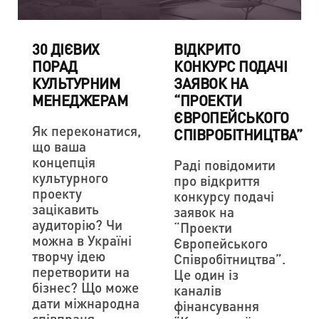
30 ДІЄВИХ
ВІДКРИТО
ПОРАД
КОНКУРС ПОДАЧІ
КУЛЬТУРНИМ
ЗАЯВОК НА
МЕНЕДЖЕРАМ
“ПРОЕКТИ
ЄВРОПЕЙСЬКОГО
Як переконатися,
СПІВРОБІТНИЦТВА”
що ваша
концепція
Раді повідомити
культурного
про відкриття
проекту
конкурсу подачі
зацікавить
заявок на
аудиторію? Чи
“Проекти
можна в Україні
Європейського
творчу ідею
Співробітництва”.
перетворити на
Це один із
бізнес? Що може
каналів
дати міжнародна
фінансування
співпраця