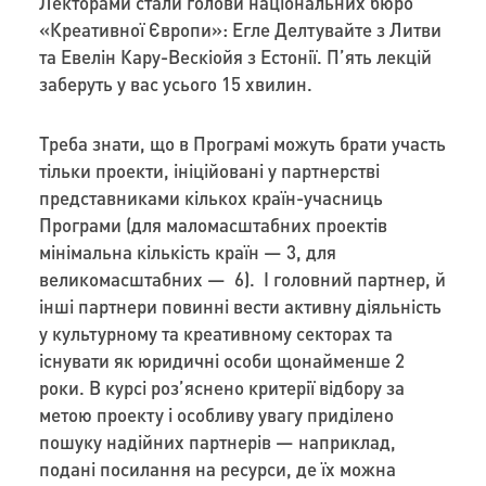
Лекторами стали голови національних бюро
«Креативної Європи»: Егле Делтувайте з Литви
та Евелін Кару-Вескіойя з Естонії. П’ять лекцій
заберуть у вас усього 15 хвилин.
Треба знати, що в Програмі можуть брати участь
тільки проекти, ініційовані у партнерстві
представниками кількох країн-учасниць
Програми (для маломасштабних проектів
мінімальна кількість країн — 3, для
великомасштабних — 6). І головний партнер, й
інші партнери повинні вести активну діяльність
у культурному та креативному секторах та
існувати як юридичні особи щонайменше 2
роки. В курсі роз’яснено критерії відбору за
метою проекту і особливу увагу приділено
пошуку надійних партнерів — наприклад,
подані посилання на ресурси, де їх можна