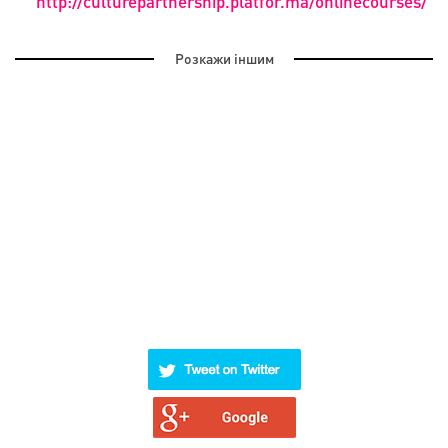
http://culturepartnership.platfor.ma/onlinecourses/
Розкажи іншим