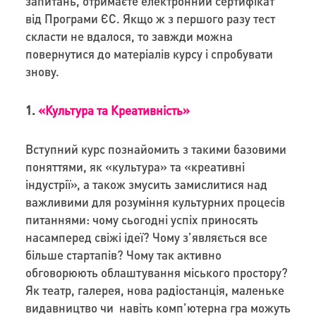
запитань, отримаєте електронний сертифікат
від Програми ЄС. Якщо ж з першого разу тест
скласти не вдалося, то завжди можна
повернутися до матеріалів курсу і спробувати
знову.
1.
«Культура та Креативність»
Вступний курс познайомить з такими базовими
поняттями, як «культура» та «креативні
індустрії», а також змусить замислитися над
важливими для розуміння культурних процесів
питаннями: чому сьогодні успіх приносять
насамперед свіжі ідеї? Чому з’являється все
більше стартапів? Чому так активно
обговорюють облаштування міського простору?
Як театр, галерея, нова радіостанція, маленьке
видавництво чи навіть комп’ютерна гра можуть