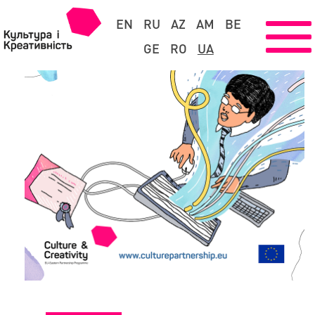
EN
RU
AZ
AM
BE
GE
RO
UA