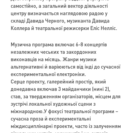
самостійно, а загальний вектор діяльності
центру визначається наглядовою радою у
складі Давида Черного, музиканта Давида
Коллера й театральної режисерки Еліс Нелліс.
Музична програма включає 6-8 концертів
незалежних чеських та закордонних
виконавців на місяць. Жанри музики
альтернативні й варіюються від інді до сучасної
експериментальної електроніки.
Серце проекту, галерейний простір, який
донедавна включав 3 майданчики (нині 2),
став, за твердженням організаторів, місцем для
зустрічі локальної художньої сцени з
міжнародною.У фокусі театральної програми –
сучасна проза й експериментальні
міждисциплінарні проекти, часто із залученням