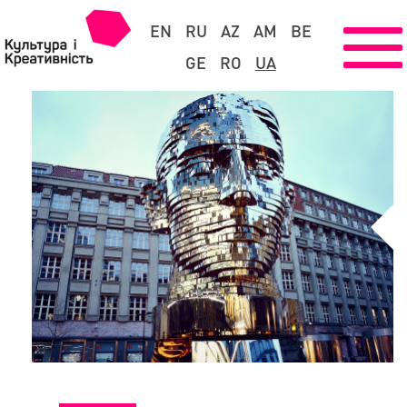
EN
RU
AZ
AM
BE
GE
RO
UA