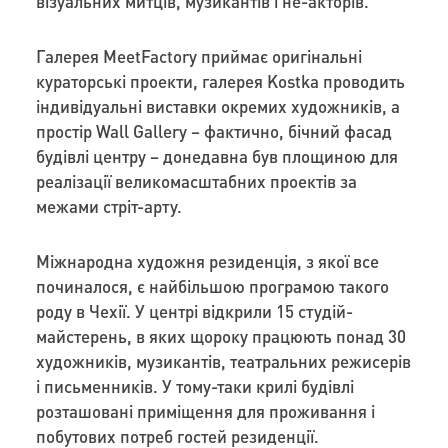
візуальних митців, музикантів і не-акторів.
Галерея MeetFactory приймає оригінальні
кураторські проекти, галерея Kostka проводить
індивідуальні виставки окремих художників, а
простір Wall Gallery – фактично, бічний фасад
будівлі центру – донедавна був площиною для
реалізації великомасштабних проектів за
межами стріт-арту.
Міжнародна художня резиденція, з якої все
починалося, є найбільшою програмою такого
роду в Чехії. У центрі відкрили 15 студій-
майстерень, в яких щороку працюють понад 30
художників, музикантів, театральних режисерів
і письменників. У тому-таки крилі будівлі
розташовані приміщення для проживання і
побутових потреб гостей резиденції.