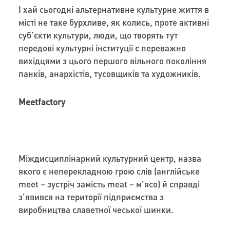
І хай сьогодні альтернативне культурне життя в
місті не таке бурхливе, як колись, проте активні
суб’єкти культури, люди, що творять тут
передові культурні інституції є переважно
вихідцями з цього першого вільного покоління
панків, анархістів, тусовщиків та художників.
Meetfactory
Міждисциплінарний культурний центр, назва
якого є неперекладною грою слів (англійське
meet – зустріч замість meat – м’ясо) й справді
з’явився на території підприємства з
виробництва славетної чеської шинки.