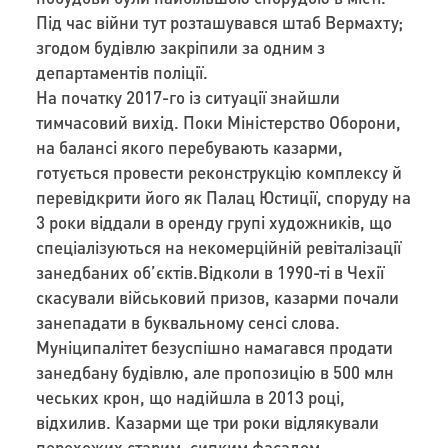
Під час війни тут розташувався штаб Вермахту;
згодом будівлю закріпили за одним з
департаментів поліції.
На початку 2017-го із ситуації знайшли
тимчасовий вихід. Поки Міністерство Оборони,
на балансі якого перебувають казарми,
готується провести реконструкцію комплексу й
перевідкрити його як Палац Юстиції, споруду на
3 роки віддали в оренду групі художників, що
спеціалізуються на некомерційній ревіталізації
занедбаних об’єктів.Відколи в 1990-ті в Чехії
скасували військовий призов, казарми почали
занепадати в буквальному сенсі слова.
Муніципалітет безуспішно намагався продати
занедбану будівлю, але пропозицію в 500 млн
чеських крон, що надійшла в 2013 році,
відхилив. Казарми ще три роки відлякували
перехожих старим, сипким фасадом.