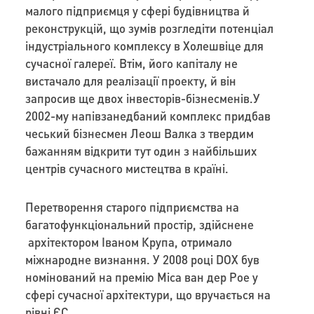
малого підприємця у сфері будівництва й
реконструкцій, що зумів розгледіти потенціал
індустріального комплексу в Холешвіце для
сучасної галереї. Втім, його капіталу не
вистачало для реалізації проекту, й він
запросив ще двох інвесторів-бізнесменів.У
2002-му напівзанедбаний комплекс придбав
чеський бізнесмен Леош Валка з твердим
бажанням відкрити тут один з найбільших
центрів сучасного мистецтва в країні.
Перетворення старого підприємства на
багатофункціональний простір, здійснене
архітектором Іваном Крупа, отримало
міжнародне визнання. У 2008 році DOX був
номінований на премію Міса ван дер Рое у
сфері сучасної архітектури, що вручається на
рівні ЄС.