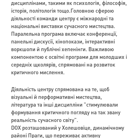
дисциплінами, такими як психологія, філософія,
історія, політологія тощо.Головною сферою
діяльності команди центру є міжнародні та
національні виставки сучасного мистецтва.
Паралельна програма включає конференції,
панельні дискусії, кінопокази, інтерактивні
воркшопи й публічні хепенінги. Важливою
компонентою є освітні програми для молодших і
середніх щколярів, спрямовані на розвиток
критичного мислення.
Діяльність центру спрямована на те, щоб
візуальні й перформативні мистецтва,
література та інші дисципліни "стимулювали
формування критичного погляду на так звану
реальність сучасного світу".
DOX розташований у Холешовіце, динамічному
районі Праги, що переживає активну