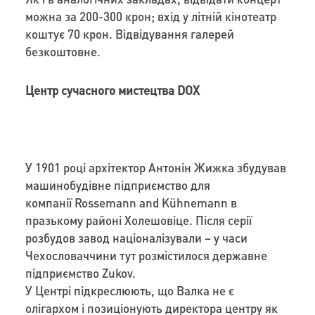
можна за 200-300 крон; вхід у літній кінотеатр
коштує 70 крон. Відвідування галерей
безкоштовне.
Центр сучасного мистецтва DOX
У 1901 році архітектор Антонін Жижка збудував
машинобудівне підприємство для
компанії Rossemann and Kühnemann в
празькому районі Холешовіце. Після серії
розбудов завод націоналізували – у часи
Чехословаччини тут розмістилося державне
підприємство Zukov.
У Центрі підкреслюють, що Валка не є
олігархом і позиціонують директора центру як