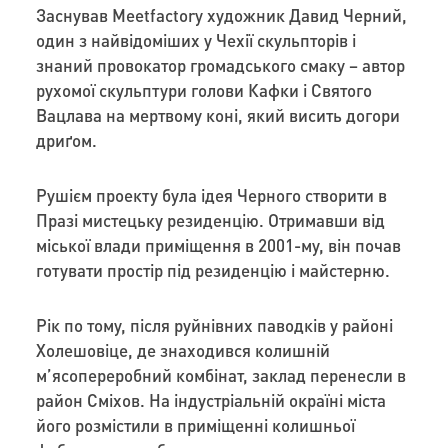
Заснував Meetfactory художник Давид Черний,
один з найвідоміших у Чехії скульпторів і
знаний провокатор громадського смаку – автор
рухомої скульптури голови Кафки і Святого
Вацлава на мертвому коні, який висить догори
дриґом.
Рушієм проекту була ідея Черного створити в
Празі мистецьку резиденцію. Отримавши від
міської влади приміщення в 2001-му, він почав
готувати простір під резиденцію і майстерню.
Рік по тому, після руйнівних паводків у районі
Холешовіце, де знаходився колишній
м’ясопереробний комбінат, заклад перенесли в
район Сміхов. На індустріальній окраїні міста
його розмістили в приміщенні колишньої