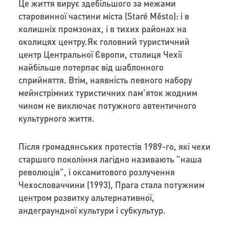
Це життя вирує здебільшого за межами
старовинної частини міста (Staré Město): і в
колишніх промзонах, і в тихих районах на
околицях центру.Як головний туристичний
центр Центральної Європи, столиця Чехії
найбільше потерпає від шаблонного
сприйняття. Втім, наявність певного набору
мейнстрімних туристичних пам’яток жодним
чином не виключає потужного автентичного
культурного життя.
Після громадянських протестів 1989-го, які чехи
старшого покоління лагідно називають "наша
революція", і оксамитового розлучення
Чехословаччини (1993), Прага стала потужним
центром розвитку альтернативної,
андеграундної культури і субкультур.