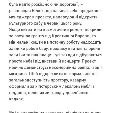
була надто розкішною чи дорогою", –
розповідав Велек, що називає себе продакшн-
менеджером проекту, напередодні відкриття
культурного хабу в червні цього року.
Якщо витрати на косметичний ремонт покрили
за рахунок гранту від Креативної Європи, то
мінімальні кошти на поточну роботу надходять
завдяки роботі бару, продажу квитків та оренді
зали (чи то пак плацу – усі заходи відбуваються
просто неба) під вистави й концерти.Проект
наочно демонструє: некомерційна ревіталізація
можлива. Щоб підкреслити неформальність і
загальнодоступність простору, казарму
оформили за хіпстерським лекалом: меблі з
піддонів, невеликий город у дерев’яних
кадках.
Як і в аналогічних закладах, відвідати концерт