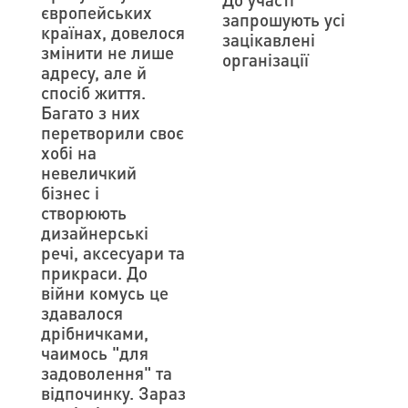
європейських
запрошують усі
країнах, довелося
зацікавлені
змінити не лише
організації
адресу, але й
спосіб життя.
Багато з них
перетворили своє
хобі на
невеличкий
бізнес і
створюють
дизайнерські
речі, аксесуари та
прикраси. До
війни комусь це
здавалося
дрібничками,
чaимось "для
задоволення" та
відпочинку. Зараз