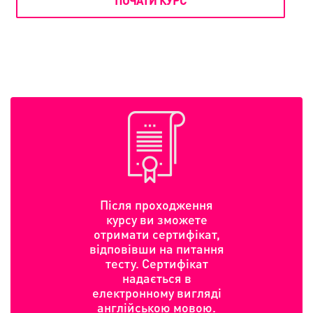
ПОЧАТИ КУРС
Після проходження
курсу ви зможете
отримати сертифікат,
відповівши на питання
тесту. Сертифікат
надається в
електронному вигляді
англійською мовою.