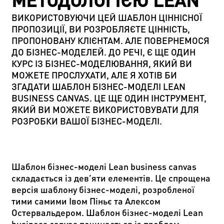
МЕТОДОЛОГІЄЮ LEAN
ВИКОРИСТОВУЮЧИ ЦЕЙ ШАБЛОН ЦІННІСНОЇ
ПРОПОЗИЦІЇ, ВИ РОЗРОБЛЯЄТЕ ЦІННІСТЬ,
ПРОПОНОВАНУ КЛІЄНТАМ. АЛЕ ПОВЕРНЕМОСЯ
ДО БІЗНЕС-МОДЕЛЕЙ. ДО РЕЧІ, Є ЩЕ ОДИН
КУРС ІЗ БІЗНЕС-МОДЕЛЮВАННЯ, ЯКИЙ ВИ
МОЖЕТЕ ПРОСЛУХАТИ, АЛЕ Я ХОТІВ БИ
ЗГАДАТИ ШАБЛОН БІЗНЕС-МОДЕЛІ LEAN
BUSINESS CANVAS. ЦЕ ЩЕ ОДИН ІНСТРУМЕНТ,
ЯКИЙ ВИ МОЖЕТЕ ВИКОРИСТОВУВАТИ ДЛЯ
РОЗРОБКИ ВАШОЇ БІЗНЕС-МОДЕЛІ.
Шаблон бізнес-моделі Lean business canvas
складається із дев’яти елементів. Це спрощена
версія шаблону бізнес-моделі, розробленої
тими самими Івом Піньє та Алексом
Остервальдером. Шаблон бізнес-моделі Lean
business canvas починається із проблем.