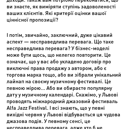
ви знаєте, як виміряти ступінь задоволеності
ваших клієнтів. Які критерії оцінки вашої
ціннісної пропозиції?
І потім, звичайно, заключний, дуже цікавий
аспект — несправедлива перевага. Що таке
несправедлива перевага? У бізнес-моделі
може бути щось, що нелегко повторити. Це
означає, що у вас або укладено договір про
виключні права продажу з автором, або є
торгова марка тощо, або ви зібрали унікальний
лайнап на своєму музичному фестивалі. Це
певною мірою... Або ви обираєте популярну
дату у музичному календарі. Скажімо, у Львові
проводять міжнародний джазовий фестиваль
Alfa Jazz Festival. І всі знають, що у певні
вихідні червня у Львові відбувається ця чудова
джазова подія. У певному сенсі, це
несправедлива перевага, адже хто б не