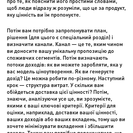
про те, як пояснити його простими словами,
щоб люди відразу ж розуміли, що це за продукт,
яку цінність ви їм пропонуєте.
Потім вам потрібно запропонувати план,
рішення (для цього є спеціальний розділ) і
визначити канали. Канал — це те, яким чином
ви доносите вашу унікальну пропозицію до
споживчих сегментів. Потім визначають
потоки доходів: як ви можете заробляти, яка у
вас модель ціноутворення. Як ви генеруєте
дохід? Це можна робити по-різному. Наступний
крок — структура витрат. У скільки вам
обійдеться доставка цієї цінності? Потім,
знаючи, аналізуючи усе це, ви зрозумієте,
якими є ваші ключові критерії. Критерії для
оцінки, наприклад, доставки вашої цінності,
ваших доходів або ваших вкладень, тому що ви
хочете мінімізувати вкладення і збільшити
доходи. Також вам потрібно переконатися, що