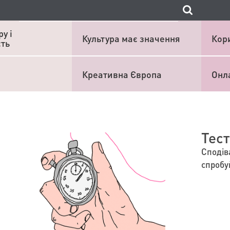
у і
Культура має значення
Кор
сть
Креативна Європа
Онл
Тест
Сподів
спробуй