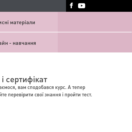
исні матеріали
айн - навчання
 і сертифікат
аємося, вам сподобався курс. А тепер
те перевірити свої знання і пройти тест.