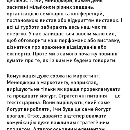
засипані мільйоном різних завдань:
організацією семінарів та конференцій,
постановкою вистав або відкриттям виставок. І
всі ці турботи забирають весь наш час та
енергію. У нас залишається зовсім мало сил,
щоб обговорити наш перфоманс або виставку,
дізнатися про враження відвідувачів або
експертів. Проте ми з самого початку повинні
думати про те, як і з ким ми будемо говорити.
Комунікація дуже схожа на маркетинг.
Менеджери з маркетингу, наприклад,
вирішують не тільки як краще прорекламувати
та продавати йогурт. Стратегічні питання
—
це
теж їх царина. Вони вирішують, який саме
йогурт виробляти, і чи буде це саме йогурт
взагалі. Отже, давайте відтепер вважати
комунікацію дуже важливим стратегічним
процесом. А також основним елементом