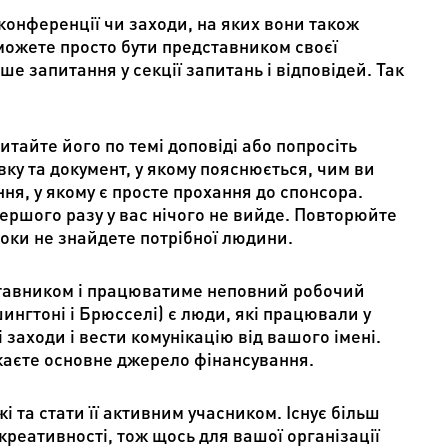
конференції чи заходи, на яких вони також
 можете просто бути представником своєї
е запитання у секції запитань і відповідей. Так
питайте його по темі доповіді або попросіть
вку та документ, у якому пояснюється, чим ви
ння, у якому є просте прохання до спонсора.
першого разу у вас нічого не вийде. Повторюйте
доки не знайдете потрібної людини.
ставником і працюватиме неповний робочий
ингтоні і Брюсселі) є люди, які працювали у
і заходи і вести комунікацію від вашого імені.
укаєте основне джерело фінансування.
і та стати її активним учасником. Існує більш
 креативності, тож щось для вашої організації