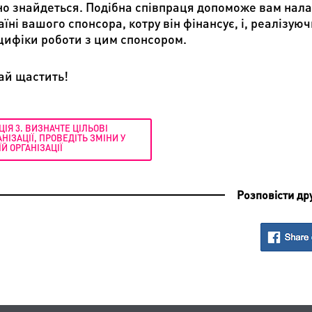
но знайдеться. Подібна співпраця допоможе вам нала
аїні вашого спонсора, котру він фінансує, і, реалізу
цифіки роботи з цим спонсором.
ай щастить!
ЦІЯ 3. ВИЗНАЧТЕ ЦІЛЬОВІ
АНІЗАЦІЇ, ПРОВЕДІТЬ ЗМІНИ У
ЇЙ ОРГАНІЗАЦІЇ
Розповісти др