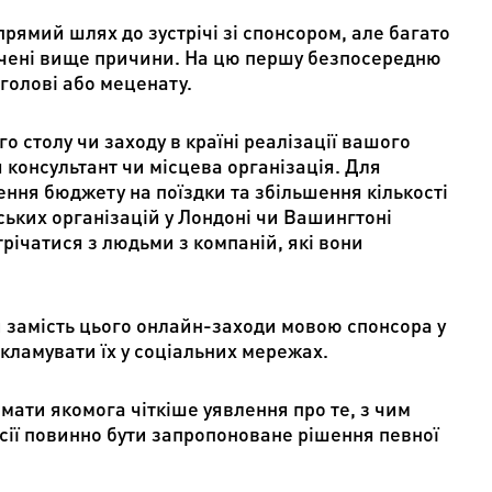
ямий шлях до зустрічі зі спонсором, але багато
начені вище причини. На цю першу безпосередню
голові або меценату.
 столу чи заходу в країні реалізації вашого
я консультант чи місцева організація. Для
ння бюджету на поїздки та збільшення кількості
ьких організацій у Лондоні чи Вашингтоні
річатися з людьми з компаній, які вони
 замість цього онлайн-заходи мовою спонсора у
екламувати їх у соціальних мережах.
мати якомога чіткіше уявлення про те, з чим
усії повинно бути запропоноване рішення певної