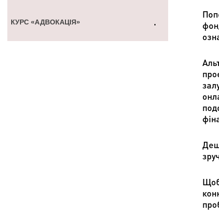
Поп
КУРС «АДВОКАЦІЯ»
фон
озн
Аль
про
зал
онл
под
фін
Деш
зруч
Щоб
кон
про