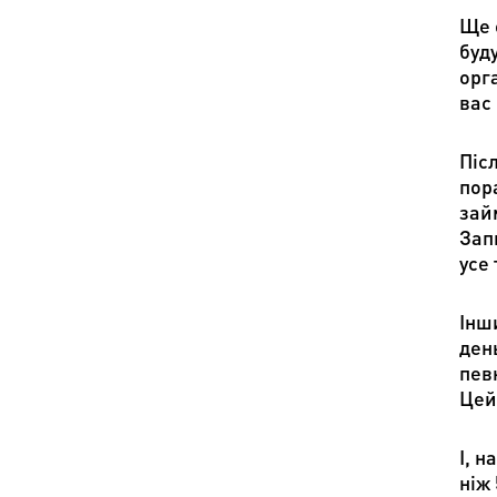
Ще 
буд
орга
вас
Післ
пор
займ
Зап
усе 
Інш
ден
певн
Цей
І, н
ніж 