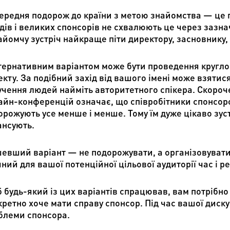
ередня подорож до країни з метою знайомства — це пр
дів і великих спонсорів не схвалюють це через заз
айомчу зустріч найкраще піти директору, засновнику, 
тернативним варіантом може бути проведення круглого
екту. За подібний захід від вашого імені може взятис
учення людей найміть авторитетного спікера. Скороче
айн-конференцій означає, що співробітники спонсорс
орожують усе менше і менше. Тому їм дуже цікаво зуст
ансують.
евший варіант — не подорожувати, а організовувати
ний для вашої потенційної цільової аудиторії час і р
 будь-який із цих варіантів спрацював, вам потрібно 
кретно хоче мати справу спонсор. Під час вашої диск
блеми спонсора.