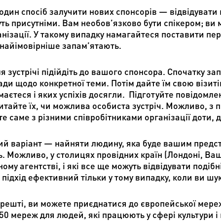
один спосіб залучити нових спонсорів — відвідувати 
уть присутніми. Вам необов’язково бути спікером; ви
нізації. У такому випадку намагайтеся поставити перш
 найімовірніше запам’ятають.
я зустрічі підійдіть до вашого спонсора. Спочатку за
ади щодо конкретної теми. Потім дайте їм свою візиті
аєтеся і яких успіхів досягли. Підготуйте повідомле
итайте їх, чи можлива особиста зустріч. Можливо, з 
те саме з різними співробітниками організації доти, 
ий варіант — найняти людину, яка буде вашим пред
ь. Можливо, у столицях провідних країн (Лондоні, Ваш
ому агентстві, і які все ще можуть відвідувати подібн
 підхід ефективний тільки у тому випадку, коли ви ш
арешті, ви можете приєднатися до європейської мереж
50 мереж для людей, які працюють у сфері культури і