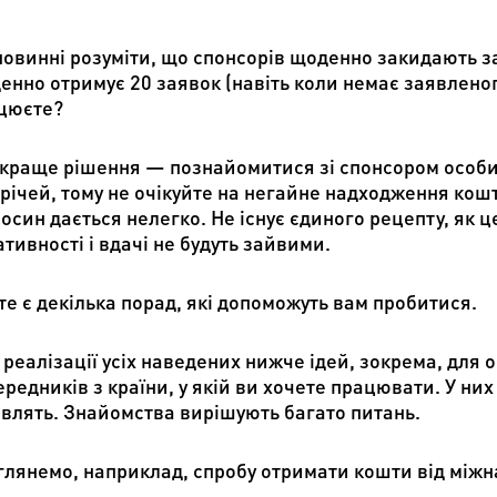
повинні розуміти, що спонсорів щоденно закидають за
енно отримує 20 заявок (навіть коли немає заявленого
цюєте?
краще рішення — познайомитися зі спонсором особисто
трічей, тому не очікуйте на негайне надходження кошт
осин дається нелегко. Не існує єдиного рецепту, як ц
тивності і вдачі не будуть зайвими.
те є декілька порад, які допоможуть вам пробитися.
 реалізації усіх наведених нижче ідей, зокрема, для 
редників з країни, у якій ви хочете працювати. У них
авлять. Знайомства вирішують багато питань.
глянемо, наприклад, спробу отримати кошти від міжна