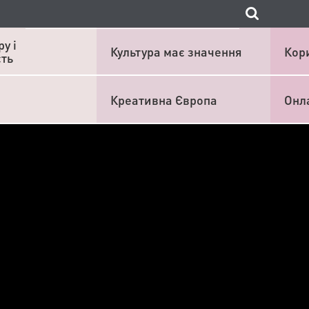
у і
Культура має значення
Кор
сть
Креативна Європа
Онл