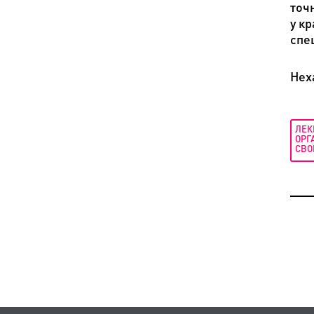
точ
у кр
спе
Нех
ЛЕК
ОРГ
СВО