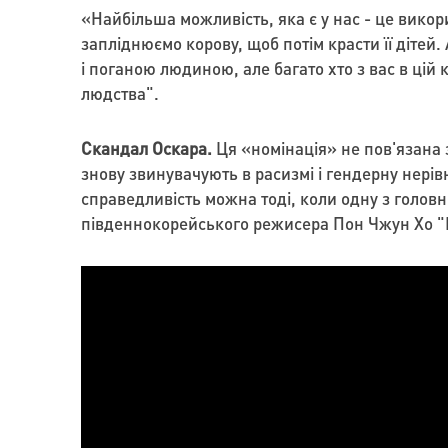
«Найбільша можливість, яка є у нас - це викор
запліднюємо корову, щоб потім красти її дітей. 
і поганою людиною, але багато хто з вас в цій
людства".
Скандал Оскара.
Ця «номінація» не пов'язана з
знову звинувачують в расизмі і гендерну нерів
справедливість можна тоді, коли одну з голов
південнокорейського режисера Пон Чжун Хо "П