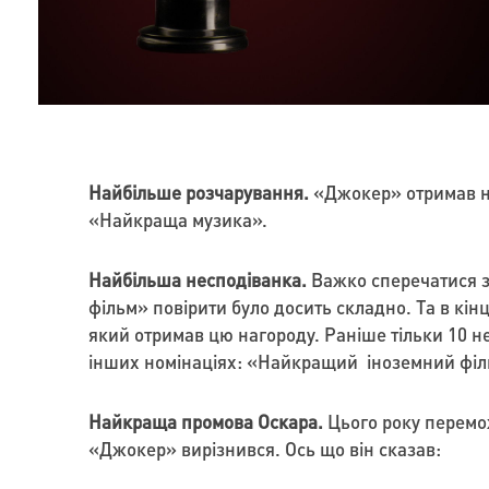
Найбільше розчарування.
«Джокер» отримав най
«Найкраща музика».
Найбільша несподіванка.
Важко сперечатися з 
фільм» повірити було досить складно. Та в кін
який отримав цю нагороду. Раніше тільки 10 
інших номінаціях: «Найкращий іноземний фі
Найкраща промова Оскара.
Цього року перемож
«Джокер» вирізнився. Ось що він сказав: