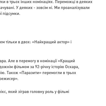
тки в трьох інших номінаціях. Переможці в деяких
ачувані. У деяких - зовсім ні. Ми проаналізували
ї підсумки.
ем тільки в двох: «Найкращий актор» і
ара. Але в перемогу в номінації «Кращий
дожнім фільмом за 92-річну історію Оскара,
мію. Також «Паразити» перемогли в трьох
режисер».
с, який зіграв головну роль у фільмі