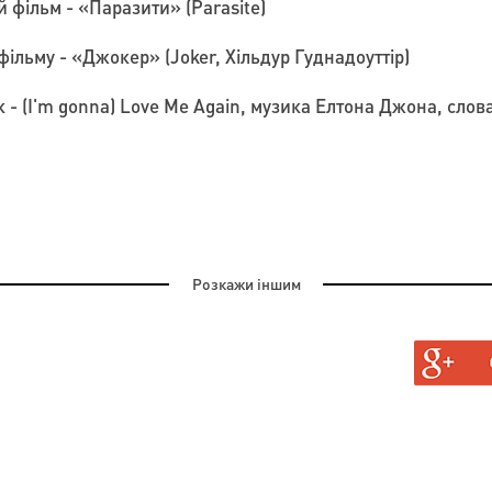
фільм - «Паразити» (Parasite)
ільму - «Джокер» (Joker, Хільдур Гуднадоуттір)
- (I'm gonna) Love Me Again, музика Елтона Джона, слова
Розкажи іншим
ДЕТЬСЯ У