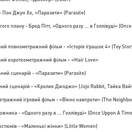
 Пон Джун Хо, «Паразити» (Parasite)
го плану - Бред Пітт, «Одного разу ... в Голлівуді» (Once
й повнометражний фільм - «Історія іграшок 4» (Toy Story
ий короткометражний фільм – «Hair Love»
ий сценарій - «Паразити» (Parasite)
й сценарій - «Кролик Джоджо» (Jojo Rabbit, Тайка Вайті
ражний ігровий фільм - «Вікно навпроти» (The Neighbo
ника - «Одного разу в ... Голлівуді» (Once Uppon A Time
тюмів - «Маленькі жінки» (Little Women)