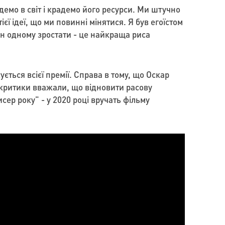
демо в світ і крадемо його ресурси. Ми штучно
єї ідеї, що ми повинні мінятися. Я був егоїстом
дин одному зростати - це найкраща риса
ться всієї премії. Справа в тому, що Оскар
і критики вважали, що відновити расову
ер року" - у 2020 році вручать фільму