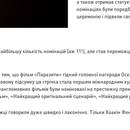
а також отримав статуе
номінаціях були передб
церемонію і підвели сво
більшу кількість номінацій (аж 11!), але став переможц
тим, що фільм «Паразити» гідний головної нагороди Оск
цевому підсумку ця стрічка стала першим міжнародним ху
неангломовних фільмів були номіновані на престижну пре
льм», «Найкращий оригінальний сценарій», «Найкращий 
ці говорили дуже швидко і лаконічно. Тільки Хоакін Фенік