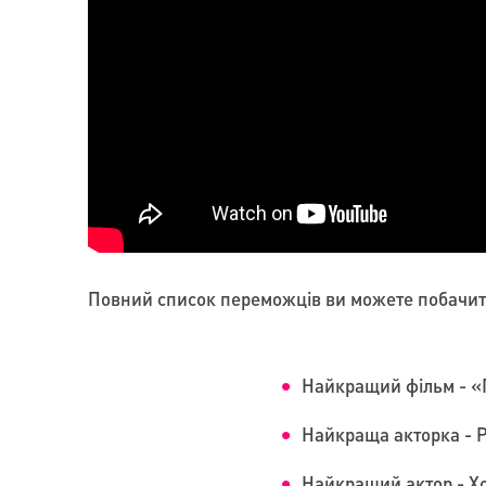
Повний список переможців ви можете побачити
Найкращий фільм - «П
Найкраща акторка - Р
Найкращий актор - Хо