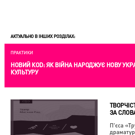
АКТУАЛЬНО В ІНШИХ РОЗДІЛАХ:
ПРАКТИКИ
НОВИЙ КОD: ЯК ВІЙНА НАРОДЖУЄ НОВУ УКР
КУЛЬТУРУ
ТВОРЧІС
ЗА СЛОВ
П'єса «Тр
драматург