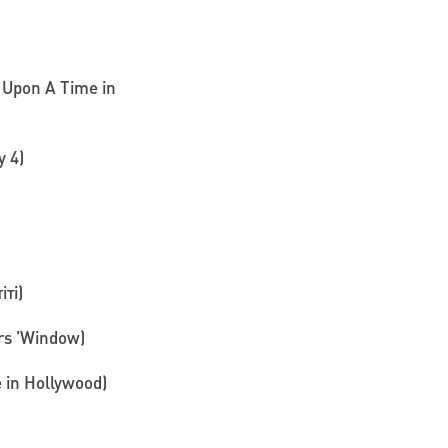
 Upon A Time in
 4)
ті)
rs 'Window)
 in Hollywood)