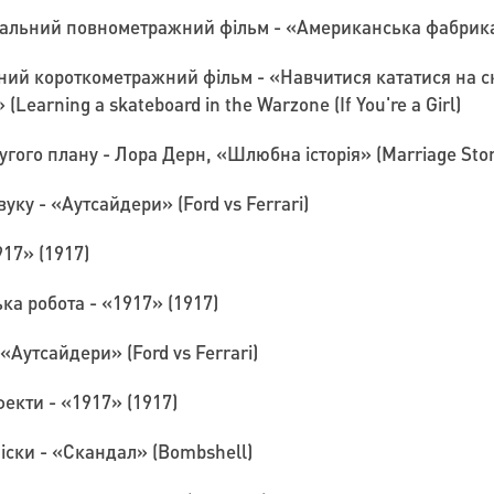
льний повнометражний фільм - «Американська фабрика»
й короткометражний фільм - «Навчитися кататися на ск
 (Learning a skateboard in the Warzone (If You're a Girl)
гого плану - Лора Дерн, «Шлюбна історія» (Marriage Stor
ку - «Аутсайдери» (Ford vs Ferrari)
17» (1917)
а робота - «1917» (1917)
Аутсайдери» (Ford vs Ferrari)
екти - «1917» (1917)
іски - «Скандал» (Bombshell)