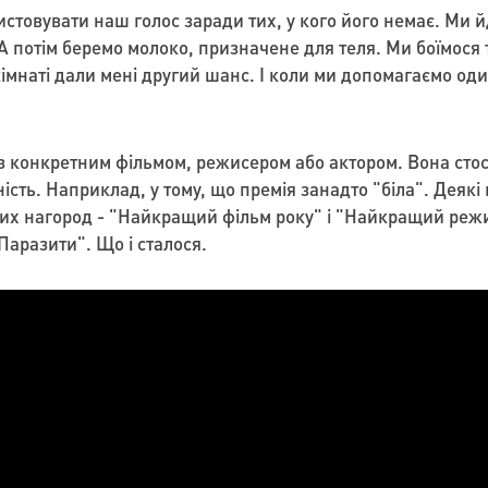
истовувати наш голос заради тих, у кого його немає. Ми й
А потім беремо молоко, призначене для теля. Ми боїмося ті
 кімнаті дали мені другий шанс. І коли ми допомагаємо о
 конкретним фільмом, режисером або актором. Вона стосує
ність. Наприклад, у тому, що премія занадто "біла". Деяк
них нагород - "Найкращий фільм року" і "Найкращий режис
аразити". Що і сталося.