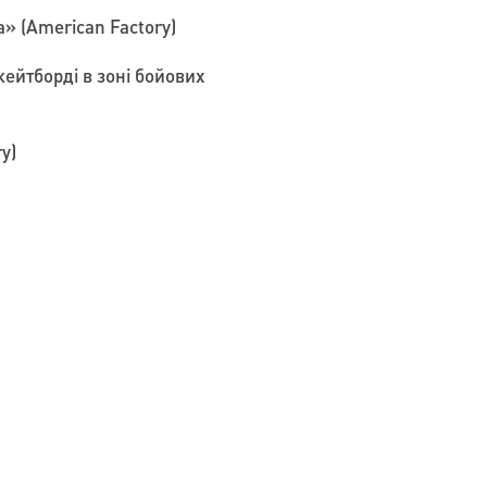
 (American Factory)
ейтборді в зоні бойових
y)