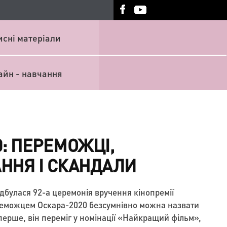
исні матеріали
айн - навчання
0: ПЕРЕМОЖЦІ,
ННЯ І СКАНДАЛИ
відбулася 92-а церемонія вручення кінопремії
еможцем Оскара-2020 безсумнівно можна назвати
ерше, він переміг у номінації «Найкращий фільм»,