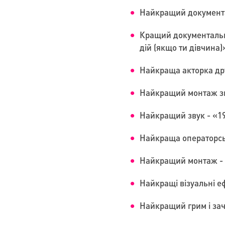
Найкращий документа
Кращий документальни
дій (якщо ти дівчина)»
Найкраща акторка дру
Найкращий монтаж зву
Найкращий звук - «19
Найкраща операторськ
Найкращий монтаж - «
Найкращі візуальні еф
Найкращий грим і зач