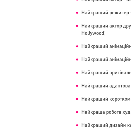
Найкращий режисер -
Найкращий актор друго
Hollywood)
Найкращий анімаційни
Найкращий анімаційн
Найкращий оригінальн
Найкращий адаптовани
Найкращий короткомет
Найкраща робота худож
Найкращий дизайн кос