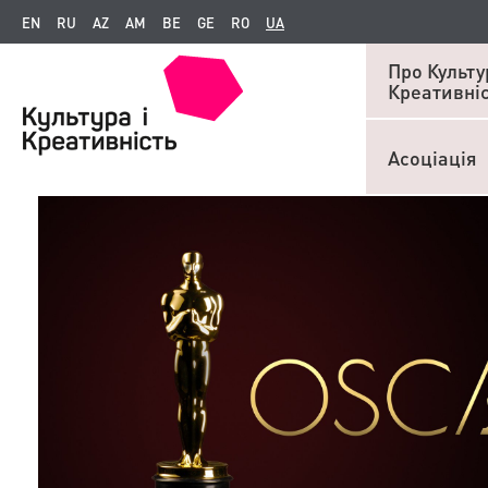
EN
RU
AZ
AM
BE
GE
RO
UA
Про Культур
Креативні
Асоціація