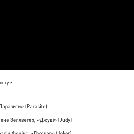
 тут:
аразити» (Parasite)
ене Зеллвегер, «Джуді» (Judy)
акін Фенікс, «Джокер» (Joker)