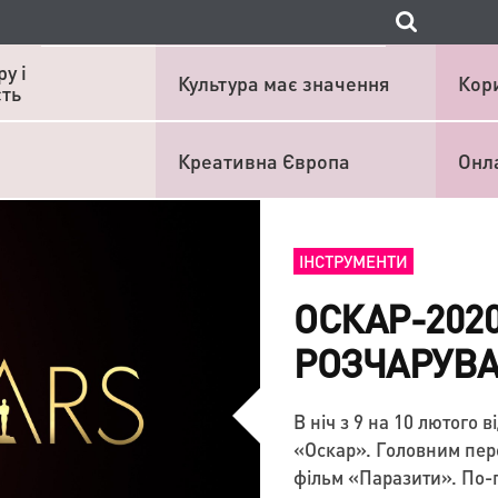
у і
Культура має значення
Кор
сть
Креативна Європа
Онл
ІНСТРУМЕНТИ
ОСКАР-202
РОЗЧАРУВА
В ніч з 9 на 10 лютого 
«Оскар». Головним пер
фільм «Паразити». По-п