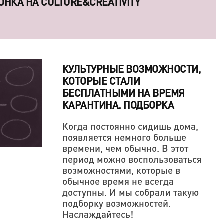
ОНКА НА CULTURE&CREATIVITY
КУЛЬТУРНЫЕ ВОЗМОЖНОСТИ,
КОТОРЫЕ СТАЛИ
БЕСПЛАТНЫМИ НА ВРЕМЯ
КАРАНТИНА. ПОДБОРКА
Когда постоянно сидишь дома,
появляется немного больше
В ОДНАЖДЫ ПООБЕЩАЛ ОТОМСТИТЬ МИРУ
ОСОБНЫ ЗАВОЕВАТЬ СЕРДЦА КРЕАТИВНЫХ
времени, чем обычно. В этот
ОРЧЕСКАЯ ПОЗИЦИЯ ТОЖЕ ДЕРЖИТСЯ НА
период можно воспользоваться
возможностями, которые в
обычное время не всегда
доступны. И мы собрали такую
подборку возможностей.
Наслаждайтесь!