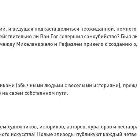
ий, и ведущая подкаста делиться неожиданной, немног
ействительно ли Ван Гог совершил самоубийство? Был л
между Микеланджело и Рафаэлем привело к созданию од
ками (обычными людьми с веселыми историями), прежде
е на своем собственном пути.
ем художников, историков, авторов, кураторов и реставр
ого искусства! Новые эпизоды публикуют каждый четвер