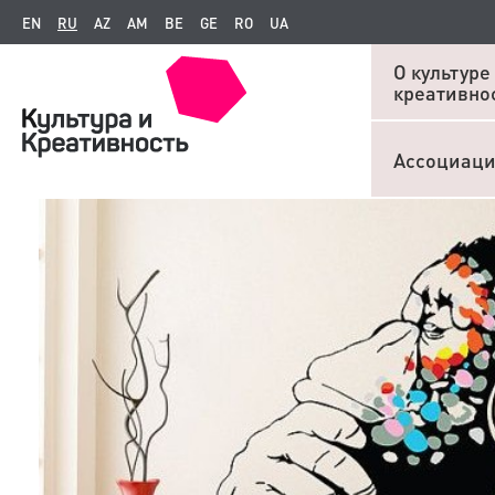
EN
RU
AZ
AM
BE
GE
RO
UA
О культуре
креативно
Ассоциац