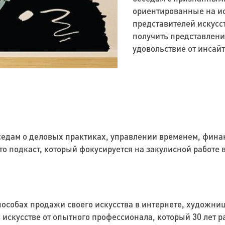
ориентированные на ис
представителей искусст
получить представлени
удовольствие от инсайт
седам о деловых практиках, управлении временем, фина
это подкаст, который фокусируется на закулисной работ
особах продажи своего искусства в интернете, художниц
искусстве от опытного профессионала, который 30 лет р