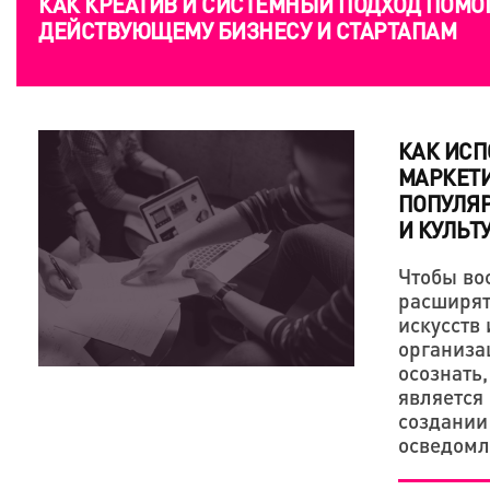
КАК КРЕАТИВ И СИСТЕМНЫЙ ПОДХОД ПОМО
ДЕЙСТВУЮЩЕМУ БИЗНЕСУ И СТАРТАПАМ
КАК ИСП
МАРКЕТИ
ПОПУЛЯ
И КУЛЬТ
Чтобы во
расширят
искусств 
организа
осознать
является
создании
осведомл