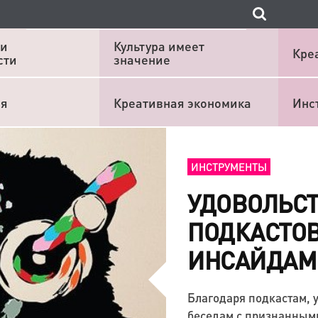
 и
Культура имеет
Кре
сти
значение
ия
Креативная экономика
Инс
ИНСТРУМЕНТЫ
УДОВОЛЬСТ
ПОДКАСТОВ
ИНСАЙДАМИ
Благодаря подкастам, у
беседам с признанными