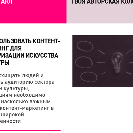
ГАЮТ
ТВОЯ АВТОРСКАЯ КОЛ
ОЛЬЗОВАТЬ КОНТЕНТ-
НГ ДЛЯ
РИЗАЦИИ ИСКУССТВА
УРЫ
схищать людей и
КРЕАТИВНАЯ ЭКОНОМИКА
КРЕАТИВНАЯ ЭКОНОМИКА
ь аудиторию сектора
«СЕРГЕЙ ПАРАДЖАНО
7 КНИГ, КОТОРЫЕ СП
и культуры,
ЛЮБОВЬЮ — НАША ТВ
ЛИЧНОСТЕЙ
циям необходимо
, насколько важным
ЭТОМ»
 контент-маркетинг в
 широкой
енности