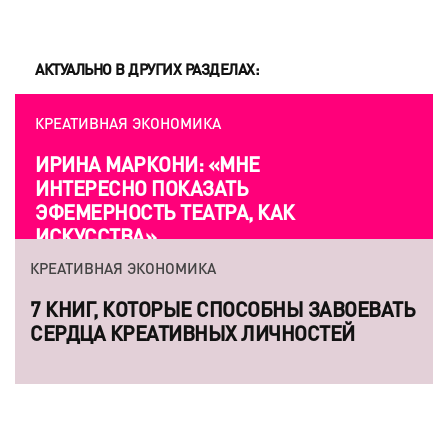
АКТУАЛЬНО В ДРУГИХ РАЗДЕЛАХ:
КРЕАТИВНАЯ ЭКОНОМИКА
КРЕАТИВ
ИРИНА МАРКОНИ: «МНЕ
УТОПИЯ
ИНТЕРЕСНО ПОКАЗАТЬ
ПОВЕС
ЭФЕМЕРНОСТЬ ТЕАТРА, КАК
ПРИЧЕ
ИСКУССТВА»
КРЕАТИВНАЯ ЭКОНОМИКА
КРЕАТИВ
7 КНИГ, КОТОРЫЕ СПОСОБНЫ ЗАВОЕВАТЬ
«СЕРГ
СЕРДЦА КРЕАТИВНЫХ ЛИЧНОСТЕЙ
ПООБЕ
— НАША
ДЕРЖИТ