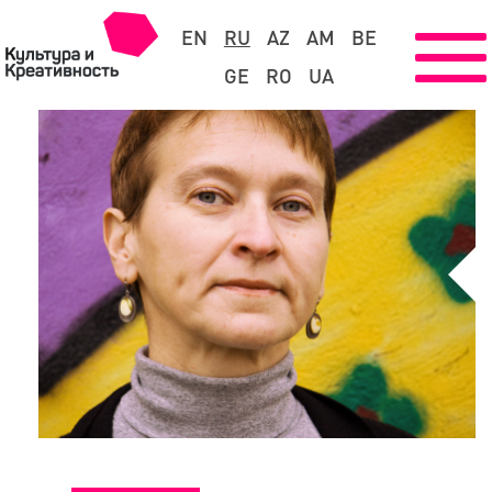
EN
RU
AZ
AM
BE
GE
RO
UA