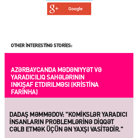
OTHER INTERESTING STORIES:
AZƏRBAYCANDA MƏDƏNIYYƏT VƏ
YARADICILIQ SAHƏLƏRININ
INKIŞAF ETDIRILMƏSI (KRISTINA
FARINHA)
DADAŞ MƏMMƏDOV: "KOMIKSLƏR YARADICI
INSANLARIN PROBLEMLƏRINƏ DIQQƏT
CƏLB ETMƏK ÜÇÜN ƏN YAXŞI VASITƏDIR."