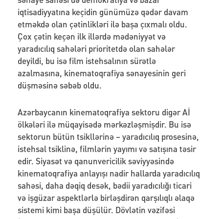
iqtisadiyyatına keçidin günümüzə qədər davam
etməkdə olan çətinlikləri ilə başa çıxmalı oldu.
Çox çətin keçən ilk illərdə mədəniyyət və
yaradıcılıq sahələri prioritetdə olan sahələr
deyildi, bu isə film istehsalının sürətlə
azalmasına, kinematoqrafiya sənayesinin geri
düşməsinə səbəb oldu.
Azərbaycanın kinematoqrafiya sektoru digər Aİ
ölkələri ilə müqayisədə mərkəzləşmişdir. Bu isə
sektorun bütün tsikllərinə – yaradıcılıq prosesinə,
istehsal tsiklinə, filmlərin yayımı və satışına təsir
edir. Siyasət və qanunvericilik səviyyəsində
kinematoqrafiya anlayışı nadir hallarda yaradıcılıq
sahəsi, daha dəqiq desək, bədii yaradıcılığı ticari
və işgüzar aspektlərlə birləşdirən qarşılıqlı əlaqə
sistemi kimi başa düşülür. Dövlətin vəzifəsi