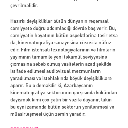
çevrilməlidir.
Hazırkı dəyişikliklər bütün dünyanın rəqəmsal
cəmiyyətə doğru addımladığı dövrdə baş verir. Bu,
cəmiyyətin həyatının bütün aspektlərinə təsir etsə
də, kinematoqrafiya sənayesinə xüsusilə nüfuz
edir. Film istehsalı texnologiyalarının və filmlərin
yayımının tamamilə yeni təkamül səviyyəsinə
çıxmasına səbəb olmuş vasitələrin azad şəkildə
istifadə edilməsi audiovizual məzmunların
yaradılması və istehlakında böyük dəyişikliklərə
aparır. Bu o deməkdir ki, Azərbaycanın
kinematoqrafiya sektorunun qarşısında kökündən
dəyişmək kimi çox çətin bir vəzifə dayanır, lakin
bu eyni zamanda bütün sektorun yenilənməsi və
müasirləşməsi üçün zəmin yaradır.