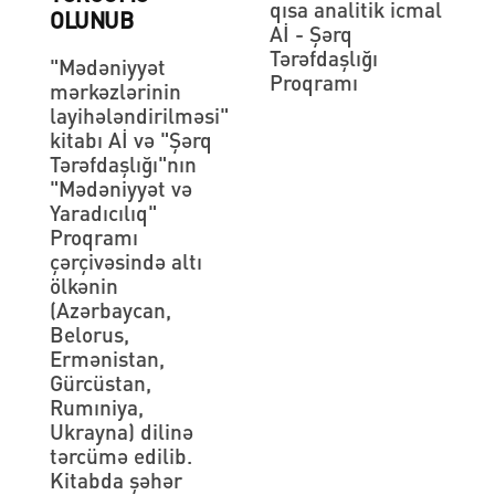
qısa analitik icmal
OLUNUB
Aİ - Şərq
Tərəfdaşlığı
"Mədəniyyət
Proqramı
mərkəzlərinin
layihələndirilməsi"
kitabı Aİ və "Şərq
Tərəfdaşlığı"nın
"Mədəniyyət və
Yaradıcılıq"
Proqramı
çərçivəsində altı
ölkənin
(Azərbaycan,
Belorus,
Ermənistan,
Gürcüstan,
Rumıniya,
Ukrayna) dilinə
tərcümə edilib.
Kitabda şəhər