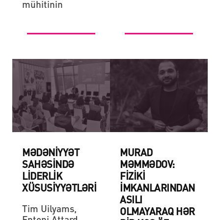
mühitinin
MƏDƏNİYYƏT
MURAD
SAHƏSİNDƏ
MƏMMƏDOV:
LİDERLİK
FIZIKI
XÜSUSİYYƏTLƏRİ
IMKANLARINDAN
ASILI
Tim Uilyams,
OLMAYARAQ HƏR
Entoni Attard,