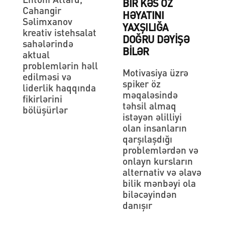
BIR KƏS ÖZ
Cahangir
HƏYATINI
Səlimxanov
YAXŞILIĞA
kreativ istehsalat
DOĞRU DƏYIŞƏ
sahələrində
BILƏR
aktual
problemlərin həll
Motivasiya üzrə
edilməsi və
spiker öz
liderlik haqqında
məqaləsində
fikirlərini
təhsil almaq
bölüşürlər
istəyən əlilliyi
olan insanların
qarşılaşdığı
problemlərdən və
onlayn kursların
alternativ və əlavə
bilik mənbəyi ola
biləcəyindən
danışır