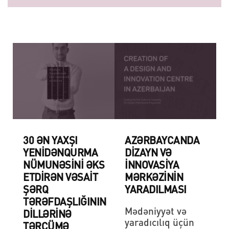
30 ƏN YAXŞI
AZƏRBAYCANDA
YENIDƏNQURMA
DİZAYN VƏ
NÜMUNƏSINI ƏKS
İNNOVASİYA
ETDIRƏN VƏSAIT
MƏRKƏZİNİN
ŞƏRQ
YARADILMASI
TƏRƏFDAŞLIĞININ
Mədəniyyət və
DILLƏRINƏ
yaradıcılıq üçün
TƏRCÜMƏ