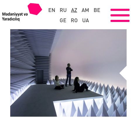
EN
RU
AZ
AM
BE
GE
RO
UA