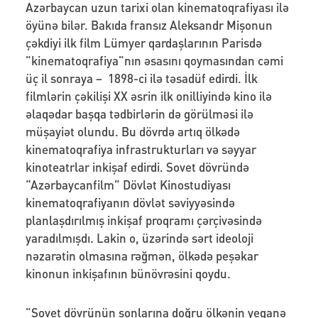
Azərbaycan uzun tarixi olan kinematoqrafiyası ilə
öyünə bilər. Bakıda fransız Aleksandr Mişonun
çəkdiyi ilk film Lümyer qardaşlarının Parisdə
"kinematoqrafiya"nın əsasını qoymasından cəmi
üç il sonraya – 1898-ci ilə təsadüf edirdi. İlk
filmlərin çəkilişi XX əsrin ilk onilliyində kino ilə
əlaqədar başqa tədbirlərin də görülməsi ilə
müşayiət olundu. Bu dövrdə artıq ölkədə
kinematoqrafiya infrastrukturları və səyyar
kinoteatrlar inkişaf edirdi. Sovet dövründə
“Azərbaycanfilm” Dövlət Kinostudiyası
kinematoqrafiyanın dövlət səviyyəsində
planlaşdırılmış inkişaf proqramı çərçivəsində
yaradılmışdı. Lakin o, üzərində sərt ideoloji
nəzarətin olmasına rəğmən, ölkədə peşəkar
kinonun inkişafının bünövrəsini qoydu.
"Sovet dövrünün sonlarına doğru ölkənin yeganə