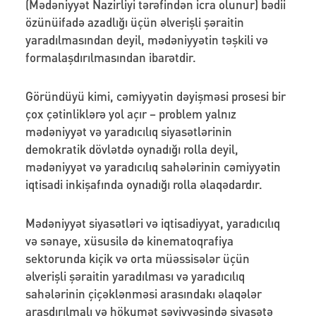
(Mədəniyyət Nazirliyi tərəfindən icra olunur) bədii
özünüifadə azadlığı üçün əlverişli şəraitin
yaradılmasından deyil, mədəniyyətin təşkili və
formalaşdırılmasından ibarətdir.
Göründüyü kimi, cəmiyyətin dəyişməsi prosesi bir
çox çətinliklərə yol açır – problem yalnız
mədəniyyət və yaradıcılıq siyasətlərinin
demokratik dövlətdə oynadığı rolla deyil,
mədəniyyət və yaradıcılıq sahələrinin cəmiyyətin
iqtisadi inkişafında oynadığı rolla əlaqədardır.
Mədəniyyət siyasətləri və iqtisadiyyat, yaradıcılıq
və sənaye, xüsusilə də kinematoqrafiya
sektorunda kiçik və orta müəssisələr üçün
əlverişli şəraitin yaradılması və yaradıcılıq
sahələrinin çiçəklənməsi arasındakı əlaqələr
araşdırılmalı və hökumət səviyyəsində siyasətə