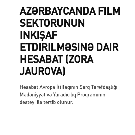
AZƏRBAYCANDA FILM
SEKTORUNUN
INKIŞAF
ETDIRILMƏSINƏ DAIR
HESABAT (ZORA
JAUROVA)
Hesabat Avropa İttifaqının Şərq Tərəfdaşlığı
Mədəniyyət və Yaradıcılıq Proqramının
dəstəyi ilə tərtib olunur.