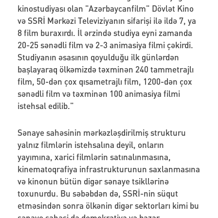
kinostudiyası olan "Azərbaycanfilm" Dövlət Kino
və SSRİ Mərkəzi Televiziyanın sifarişi ilə ildə 7, ya
8 film buraxırdı. İl ərzində studiya eyni zamanda
20-25 sənədli film və 2-3 animasiya filmi çəkirdi.
Studiyanın əsasının qoyulduğu ilk günlərdən
başlayaraq ölkəmizdə təxminən 240 tammetrajlı
film, 50-dən çox qısametrajlı film, 1200-dən çox
sənədli film və təxminən 100 animasiya filmi
istehsal edilib."
Sənaye sahəsinin mərkəzləşdirilmiş strukturu
yalnız filmlərin istehsalına deyil, onların
yayımına, xarici filmlərin satınalınmasına,
kinematoqrafiya infrastrukturunun saxlanmasına
və kinonun bütün digər sənaye tsikllərinə
toxunurdu. Bu səbəbdən də, SSRİ-nin süqut
etməsindən sonra ölkənin digər sektorları kimi bu
sənaye sahəsi də demokratiya və bazar