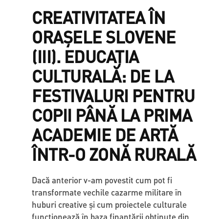
CREATIVITATEA ÎN
ORAȘELE SLOVENE
(III). EDUCAȚIA
CULTURALĂ: DE LA
FESTIVALURI PENTRU
COPII PÂNĂ LA PRIMA
ACADEMIE DE ARTĂ
ÎNTR-O ZONĂ RURALĂ
Dacă anterior v-am povestit cum pot fi
transformate vechile cazarme militare în
huburi creative și cum proiectele culturale
funcționează în baza finanțării obținute din