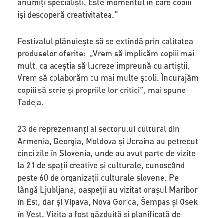
anumiți specialiști. Este momentul în care copiii
își descoperă creativitatea.”
Festivalul plănuiește să se extindă prin calitatea
produselor oferite: „Vrem să implicăm copiii mai
mult, ca aceștia să lucreze împreună cu artiștii.
Vrem să colaborăm cu mai multe școli. Încurajăm
copiii să scrie și propriile lor critici”, mai spune
Tadeja.
23 de reprezentanți ai sectorului cultural din
Armenia, Georgia, Moldova și Ucraina au petrecut
cinci zile în Slovenia, unde au avut parte de vizite
la 21 de spații creative și culturale, cunoscând
peste 60 de organizații culturale slovene. Pe
lângă Ljubljana, oaspeții au vizitat orașul Maribor
în Est, dar și Vipava, Nova Gorica, Šempas și Osek
în Vest. Vizita a fost găzduită și planificată de