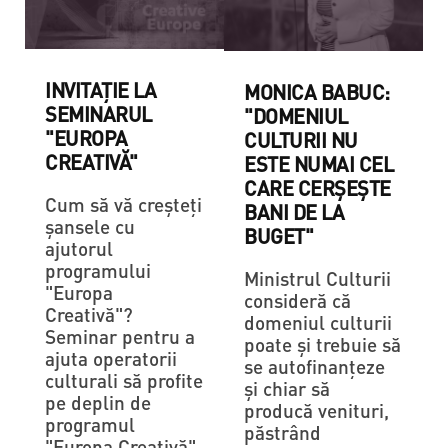
INVITAȚIE LA
MONICA BABUC:
SEMINARUL
"DOMENIUL
"EUROPA
CULTURII NU
CREATIVĂ"
ESTE NUMAI CEL
CARE CERȘEȘTE
Cum să vă creşteţi
BANI DE LA
șansele cu
BUGET"
ajutorul
programului
Ministrul Culturii
"Europa
consideră că
Creativă"?
domeniul culturii
Seminar pentru a
poate și trebuie să
ajuta operatorii
se autofinanțeze
culturali să profite
și chiar să
pe deplin de
producă venituri,
programul
păstrând
"Europa Creativă"