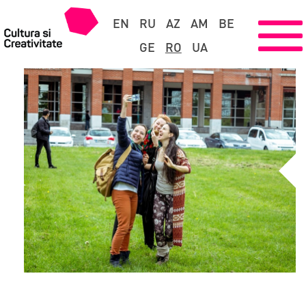
EN
RU
AZ
AM
BE
GE
RO
UA