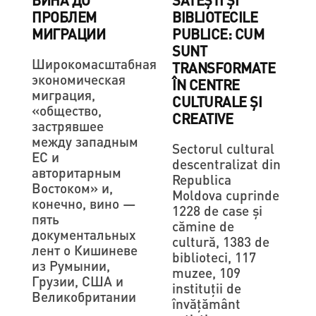
ВИНА ДО
SĂTEȘTI ȘI
ПРОБЛЕМ
BIBLIOTECILE
МИГРАЦИИ
PUBLICE: CUM
SUNT
Широкомасштабная
TRANSFORMATE
экономическая
ÎN CENTRE
миграция,
CULTURALE ȘI
«общество,
CREATIVE
застрявшее
между западным
Sectorul cultural
ЕС и
descentralizat din
авторитарным
Republica
Востоком» и,
Moldova cuprinde
конечно, вино —
1228 de case şi
пять
cămine de
документальных
cultură, 1383 de
лент о Кишиневе
biblioteci, 117
из Румынии,
muzee, 109
Грузии, США и
instituţii de
Великобритании
învăţământ