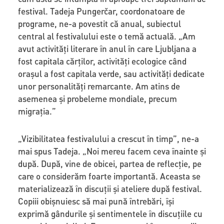
festival. Tadeja Pungerčar, coordonatoare de
programe, ne-a povestit că anual, subiectul
central al festivalului este o temă actuală. „Am
avut activități literare în anul în care Ljubljana a
fost capitala cărților, activități ecologice când
orașul a fost capitala verde, sau activități dedicate
unor personalități remarcante. Am atins de
asemenea și probeleme mondiale, precum
migrația.”
„Vizibilitatea festivalului a crescut în timp”, ne-a
mai spus Tadeja. „Noi mereu facem ceva înainte și
după. După, vine de obicei, partea de reflecție, pe
care o considerăm foarte importantă. Aceasta se
materializează în discuții și ateliere după festival.
Copiii obișnuiesc să mai pună întrebări, își
exprimă gândurile și sentimentele în discuțiile cu