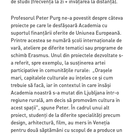
de studii (frecvența la zi + învățarea la distanță).
Profesorul Peter Purg ne-a povestit despre câteva
proiecte pe care le desfășoară Academia cu
suportul finanțării oferite de Uniunea Europeană.
Printre acestea se numără școli internaționale de
vară, ateliere pe diferite tematici sau programe de
schimb Erasmus. Unul din proiectele dezvoltate s-
a referit, spre exemplu, la susținerea artei
participative în comunitățile rurale: „Orașele
mari, capitalele culturale au înțeles ce și cum
trebuie să facă, iar în contextul în care însăși
Academia noastră s-a mutat din Ljubljana într-o
regiune rurală, am decis să promovăm cultura în
acest spații”, spune Peter. În cadrul unui alt
proiect, studenți de la diferite specialități precum
design, arhitectură, film, au mers în Veneția
pentru două săptămâni cu scopul de a produce un