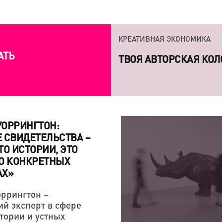
КРЕАТИВНАЯ ЭКОНОМИКА
АТЬ
7 КНИГ, КОТОРЫЕ СП
ЛИЧНОСТЕЙ
ОРРИНГТОН:
 СВИДЕТЕЛЬСТВА –
ТО ИСТОРИИ, ЭТО
О КОНКРЕТНЫХ
АХ»
КРЕАТИВНАЯ ЭКОНОМИКА
КРЕАТИВНАЯ ЭКОНОМИКА
ррингтон –
«СЕРГЕЙ ПАРАДЖАНО
ТВОЯ АВТОРСКАЯ КОЛ
ий эксперт в сфере
ЛЮБОВЬЮ — НАША ТВ
стории и устных