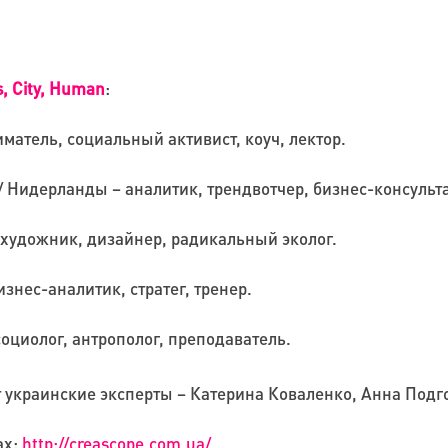
, City, Human
:
иматель, социальный активист, коуч, лектор.
/ Нидерланды – аналитик, трендвотчер, бизнес-консульта
 художник, дизайнер, радикальный эколог.
изнес-аналитик, стратег, тренер.
оциолог, антрополог, преподаватель.
украинские эксперты – Катерина Коваленко, Анна Подг
ах:
http://creascope.com.ua/