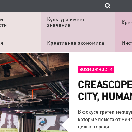
 и
Культура имеет
Кре
сти
значение
ия
Креативная экономика
Инс
ВОЗМОЖНОСТИ
CREASCOPE:
CITY, HUMA
В фокусе третей межд
которые помогают меня
целые города.