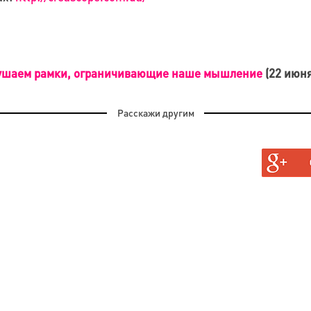
рушаем рамки, ограничивающие наше мышление
(22 июня
Расскажи другим
АН, И
ГАЮТ