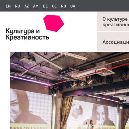
EN
RU
AZ
AM
BE
GE
RO
UA
О культуре
креативно
Ассоциац