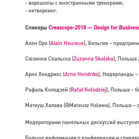
- воркшопы с иностранными тренерами;
- нетворкинг.
Спикеры
Creascope-2018 — Design for Business
Ален Оро (
Alain Heureux
), Бельгия – предприн
Сюзанна Скальска (
Zuzanna Skalska
), Польша 
Арне Хендрикс (
Arne Hendriks
), Нидерланды –
Рафаль Колодзей (
Rafał Kołodziej
), Польша – б
Матеуш Халава (@Mateusz Halawa), Польша – с
Модераторами панельных дискуссий выступят 
Больше информации о конференции и спикер