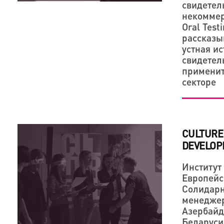
свидетел
некоммер
Oral Test
рассказыв
устная ис
свидетел
применит
секторе
CULTURE
DEVELOP
Институт
Европейс
Солидарн
менеджер
Азербайд
Беларуси