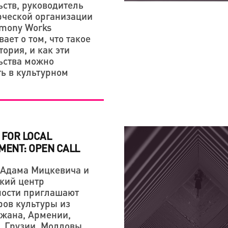
ЭТОМ»
ьств, руководитель
ческой организации
imony Works
ает о том, что такое
тория, и как эти
ьства можно
ь в культурном
 FOR LOCAL
MENT: OPEN CALL
 Адама Мицкевича и
кий центр
ости приглашают
ов культуры из
жана, Армении,
, Грузии, Молдовы,