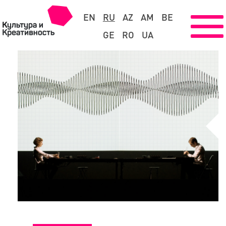
EN
RU
AZ
AM
BE
GE
RO
UA