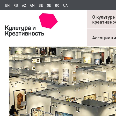
EN
RU
AZ
AM
BE
GE
RO
UA
О культуре
креативно
Ассоциац