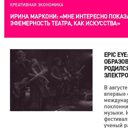
КРЕАТИВНАЯ ЭКОНОМИКА
ИРИНА МАРКОНИ: «МНЕ ИНТЕРЕСНО ПОКАЗ
ЭФЕМЕРНОСТЬ ТЕАТРА, КАК ИСКУССТВА»
EPIC EYE
ОБРАЗОВ
РОДИЛС
ЭЛЕКТРО
В августе
впервые 
междунар
поклонник
музыки. 
фестивал
ученый р