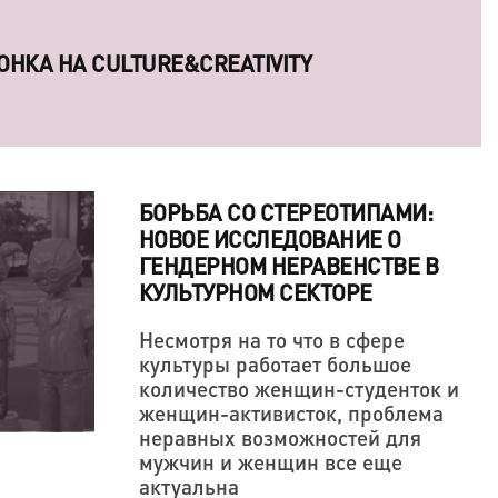
ОСОБНЫ ЗАВОЕВАТЬ СЕРДЦА КРЕАТИВНЫХ
БОРЬБА СО СТЕРЕОТИПАМИ:
НОВОЕ ИССЛЕДОВАНИЕ О
ГЕНДЕРНОМ НЕРАВЕНСТВЕ В
КУЛЬТУРНОМ СЕКТОРЕ
Несмотря на то что в сфере
культуры работает большое
В ОДНАЖДЫ ПООБЕЩАЛ ОТОМСТИТЬ МИРУ
ОНКА НА CULTURE&CREATIVITY
количество женщин-студенток и
ОРЧЕСКАЯ ПОЗИЦИЯ ТОЖЕ ДЕРЖИТСЯ НА
женщин-активисток, проблема
неравных возможностей для
мужчин и женщин все еще
актуальна