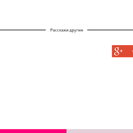
Расскажи другим
АН, И
ГАЮТ