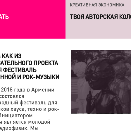
КРЕАТИВНАЯ ЭКОНОМИКА
АТЬ
7 КНИГ, КОТОРЫЕ СП
ЛИЧНОСТЕЙ
: КАК ИЗ
АТЕЛЬНОГО ПРОЕКТА
Я ФЕСТИВАЛЬ
ННОЙ И РОК-МУЗЫКИ
 2018 года в Армении
КРЕАТИВНАЯ ЭКОНОМИКА
КРЕАТИВНАЯ ЭКОНОМИКА
состоялся
«СЕРГЕЙ ПАРАДЖАНО
ТВОЯ АВТОРСКАЯ КОЛ
одный фестиваль для
ЛЮБОВЬЮ — НАША ТВ
ов хауса, техно и рок-
Инициатором
ЭТОМ»
я является молодой
адиофизик. Мы