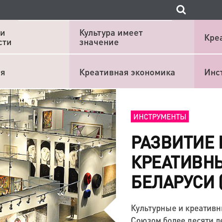
 и
Культура имеет
Кре
сти
значение
ия
Креативная экономика
Инс
ИНСТРУМЕНТЫ
РАЗВИТИЕ 
КРЕАТИВНЫ
БЕЛАРУСИ 
Культурные и креатив
Союзом более десяти л