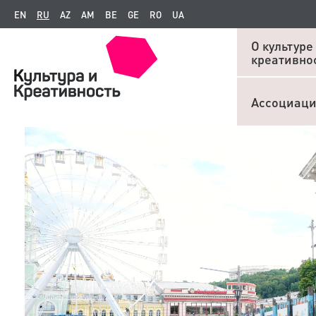
EN
RU
AZ
AM
BE
GE
RO
UA
О культуре
креативно
Ассоциац