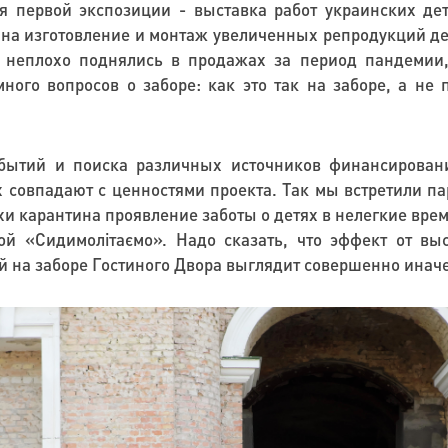
я первой экспозиции - выставка работ украинских дет
а на изготовление и монтаж увеличенных репродукций де
 неплохо поднялись в продажах за период пандемии,
ного вопросов о заборе: как это так на заборе, а не п
бытий и поиска различных источников финансировани
х совпадают с ценностями проекта. Так мы встретили п
хи карантина проявление заботы о детях в нелегкие вре
ой «Сидимолітаємо». Надо сказать, что эффект от 
й на заборе Гостиного Двора выглядит совершенно инач