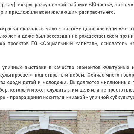
пор там), вокруг разрушенной фабрики «Юность», поэтому
бор и предложили всем желающим раскрасить его.
краски оказалось мало - поэтому дорисовывали уже чт
ко лет и даже был воссоздан на рождественском пряник
тор проектов ГО «Социальный капитал», основатель н
ь уличные выставки в качестве элементов культурных 
​​«культпросвет» под открытым небом. Сейчас много гов
тва среди детей и молодежи. Выделяются миллионные гр
ор, который может служить этим целям, а не просто пло
оре - превращения носителя «низкой» уличной субкультур