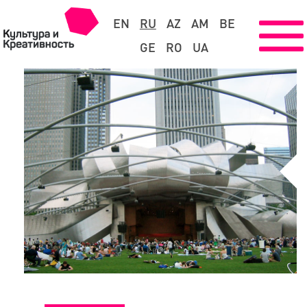
EN
RU
AZ
AM
BE
GE
RO
UA