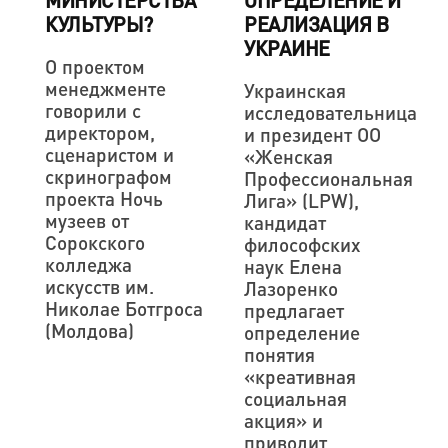
МИНИСТЕРСТВА
ОПРЕДЕЛЕНИЕ И
КУЛЬТУРЫ?
РЕАЛИЗАЦИЯ В
УКРАИНЕ
О проектом
менеджменте
Украинская
говорили с
исследовательница
директором,
и президент ОО
сценаристом и
«Женская
скринографом
Профессиональная
проекта Ночь
Лига» (LPW),
музеев от
кандидат
Сорокского
философских
колледжа
наук Елена
искусств им.
Лазоренко
Николае Ботгроса
предлагает
(Молдова)
определение
понятия
«креативная
социальная
акция» и
приводит