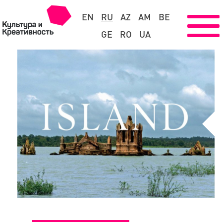
EN
RU
AZ
AM
BE
GE
RO
UA