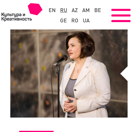
EN
RU
AZ
AM
BE
GE
RO
UA