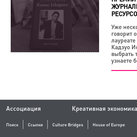
ЖУРНАЛИ
РЕСУРС
Уже неск
говорит 
лауреате 
Кадзуо И
выбрать 
узнаете б
Ассоциация
Креативная экономик
Поиск
Ссылки
Culture Bridges
House of Europe