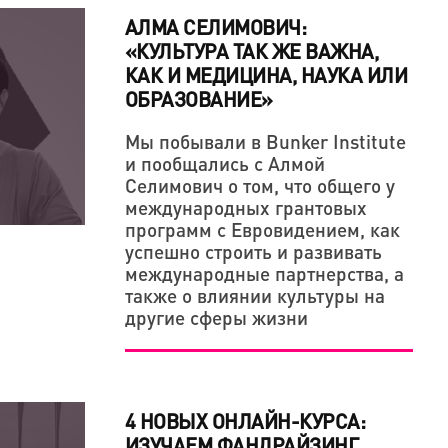
АЛМА СЕЛИМОВИЧ:
«КУЛЬТУРА ТАК ЖЕ ВАЖНА,
КАК И МЕДИЦИНА, НАУКА ИЛИ
ОБРАЗОВАНИЕ»
Мы побывали в Bunker Institute
и пообщались с Алмой
В ОДНАЖДЫ ПООБЕЩАЛ ОТОМСТИТЬ МИРУ
ОСОБНЫ ЗАВОЕВАТЬ СЕРДЦА КРЕАТИВНЫХ
Селимович о том, что общего у
ОРЧЕСКАЯ ПОЗИЦИЯ ТОЖЕ ДЕРЖИТСЯ НА
международных грантовых
программ с Евровидением, как
успешно строить и развивать
международные партнерства, а
также о влиянии культуры на
другие сферы жизни
4 НОВЫХ ОНЛАЙН-КУРСА:
ИЗУЧАЕМ ФАНДРАЙЗИНГ,