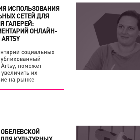
ИЯ ИСПОЛЬЗОВАНИЯ
НЫХ СЕТЕЙ ДЛЯ
Я ГАЛЕРЕЙ:
МЕНТАРИЙ ОНЛАЙН-
 ARTSY
КРЕАТИВНАЯ ЭКОНОМИКА
КРЕАТИВНАЯ ЭКОНОМИКА
нтарий социальных
«СЕРГЕЙ ПАРАДЖАНО
7 КНИГ, КОТОРЫЕ СП
публикованный
ЛЮБОВЬЮ — НАША ТВ
ЛИЧНОСТЕЙ
 Artsy, поможет
ЭТОМ»
 увеличить их
вие на рынке
НОБЕЛЕВСКОЙ
ДЛЯ КУЛЬТУРНЫХ