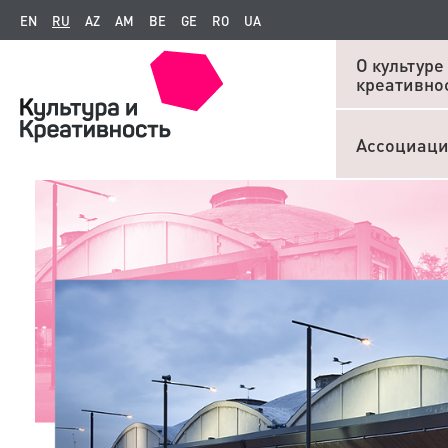
EN
RU
AZ
AM
BE
GE
RO
UA
О культуре
креативно
Ассоциац