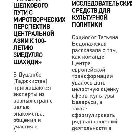
ИССЛЕДОВАТЕЛЬСКИ
ШЕЛКОВОГО
СРЕДСТВ ДЛЯ
ПУТИ С
КУЛЬТУРНОЙ
МИРОТВОРЧЕСКИХ
ПОЛИТИКИ
ПЕРСПЕКТИВ
ЦЕНТРАЛЬНОЙ
Социолог Татьяна
АЗИИ К 100-
Водолажская
ЛЕТИЮ
рассказала о том,
ЗИЕДУЛЛО
как команде
ШАХИДИ»
Центра
европейской
В Душанбе
трансформации
(Таджкистан)
удалось дать
приглашаются
целостную оценку
эксперты из
сферы культуры
разных стран с
Беларуси, а
целью
также
знакомства,
сформулировать
общения и
ряд направлений
участия в
деятельности в