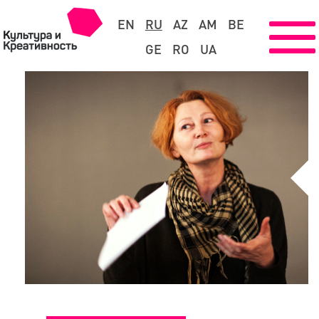
EN
RU
AZ
AM
BE
GE
RO
UA