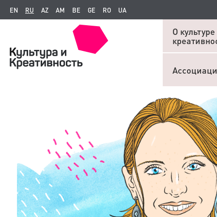
EN
RU
AZ
AM
BE
GE
RO
UA
О культуре
креативно
Ассоциац