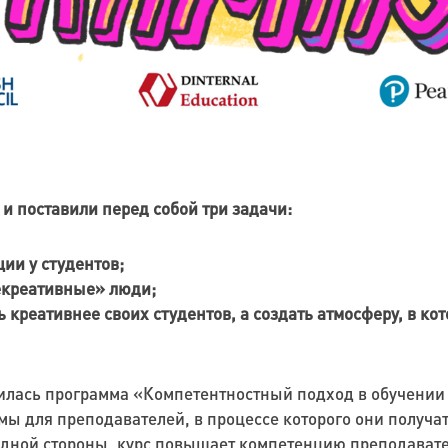
и поставили перед собой три задачи:
ии у студентов;
некреативные» люди;
ть креативнее своих студентов, а создать атмосферу, в к
вилась программа «Компетентностный подход в обучении
ы для преподавателей, в процессе которого они получа
 одной стороны, курс повышает компетенцию преподавателе