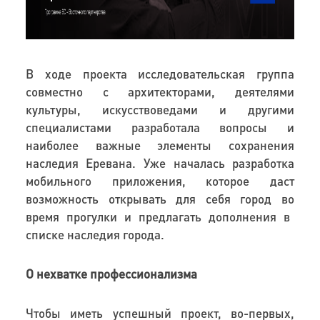
В ходе про
екта
исследова
тельская группа
совместно с
архитектор
ами
,
деятелями
культуры
, искусствовед
ами
и другими
специалистами разработала вопросы и
наиболее важные элементы сохранения
наследия Еревана. Уже началась разработка
мобильного приложения, которое даст
возможность открывать для себя город
во
время прогулки и
предл
агать
дополн
ения
в
списке
наследия города.
О нехватке профессионализма
Чтобы иметь успешн
ый проект, во-первых,