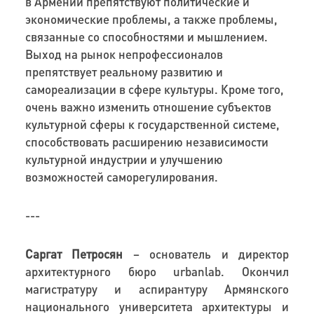
в Армении препятствуют
политически
е
и
экономически
е проблемы
,
а также проблемы,
связанные со способностями и
мышлением.
Выход на рынок
непрофессионалов
препятствует
реально
му
развити
ю
и
самореализаци
и
в сфере культуры.
Кроме того,
очень
важно изменить отношение субъектов
культурной сферы
к
государственно
й
системе,
способствовать расширению
независимости
культурной индустрии и
улучшению
возможност
ей
само
регулирования
.
---
Саргат
Петросян
–
основатель и директор
архитектурного бюро
urbanlab.
О
кончил
магистратуру и аспирантуру Армянского
н
ациональн
ого
университет
а
архитектуры и