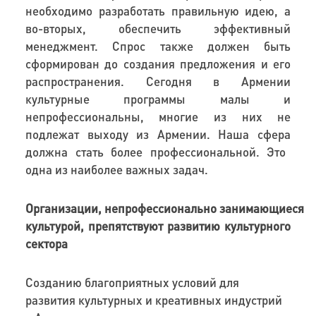
необходимо
разработ
ать
прав
ильн
ую идею, а
во-вторых,
обеспечить
эффективный
менеджмент. Спрос также должен быть
сформирован
до создания
предложени
я
и
его
распространени
я
.
Сегодня в Армении
к
ультурные программы малы и
непрофессионал
ьны
, многие из них не
подлежат выходу из Армении
. Наш
а
сфера
должна стать более профессиональн
ой
. Это
одна из наиболее важных задач.
Организации, непрофессионально занимающиеся
культурой, препятствуют развитию культурного
сектора
Созданию благоприятных условий для
развития культурных и креативных индустрий