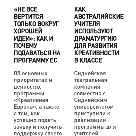
«НЕ ВСЕ
КАК
ВЕРТИТСЯ
АВСТРАЛИЙСКИЕ
ТОЛЬКО ВОКРУГ
УЧИТЕЛЯ
ХОРОШЕЙ
ИСПОЛЬЗУЮТ
ИДЕИ»: КАК И
ДРАМАТУРГИЮ
ПОЧЕМУ
ДЛЯ РАЗВИТИЯ
ПОДАВАТЬСЯ НА
КРЕАТИВНОСТИ
ПРОГРАММУ ЕС
В КЛАССЕ
Об основных
Сиднейская
приоритетах и
театральная
ценностях
компания
программы
совместно с
«Креативная
Сиднейским
Европа», а также
университетом
о том, как
приступили к
успешно подать
реализации
заявку и получить
программы для
поддержку своего
учителей