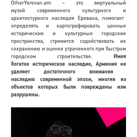
OtherYerevan.am – это виртуальный
музей
с
овременного культурного
и
архитектурного наследия
Еревана
, помогает
определ
я
ть и
картографировать
ценные
исторические и культурные городские
пространства,
стремится
содействовать их
сохранению
и оценке
утраченно
го
при быстром
городском строительстве
.
Имея
б
огат
ое
историческое наследи
е
, Армени
я
не
уделяет
достаточно
го
внимания
наследи
ю
современной эпохи, многие из
объектов которых были повреждены или
разрушены.