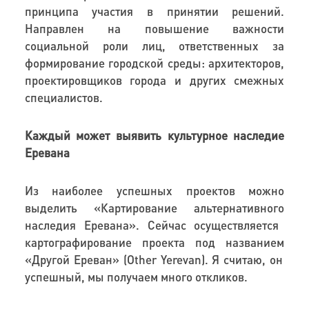
принципа
участия
в
приняти
и
решений
.
Направлен
на
повышение важности
социальной роли
лиц
,
ответственных
за
формирование городской
среды
: архитекторов,
проектировщиков города и других смежных
специалистов
.
Каждый может выявить культурное наследие
Еревана
Из
наиболее успешных про
ектов можно
выделить
«Картирование
альтернативн
ого
наследия
Еревана
»
.
Сейчас
осуществляется
картографирование
проекта под
наз
ванием
«Друг
ой
Ереван»
(Other Yerevan)
.
Я считаю,
он
успе
шный
,
мы получаем много откликов.