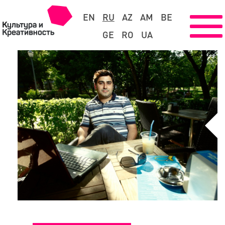
EN
RU
AZ
AM
BE
GE
RO
UA