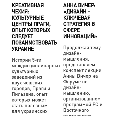
КРЕАТИВНАЯ
АННА ВИЧЕР:
ЧЕХИЯ:
«ДИЗАЙН –
КУЛЬТУРНЫЕ
КЛЮЧЕВАЯ
ЦЕНТРЫ ПРАГИ,
СТРАТЕГИЯ В
ОПЫТ КОТОРЫХ
СФЕРЕ
СЛЕДУЕТ
ИННОВАЦИЙ»
ПОЗАИМСТВОВАТЬ
Продолжая тему
УКРАИНЕ
дизайн-
мышления,
Истории 5-ти
представляем
междисциплинарных
конспект лекции
культурных
Анны Вичер на
заведений из
Форуме по
двух чешских
дизайн-
городов, Праги и
мышлению,
Пильзена, опыт
организованном
которых может
программой ЕС и
стать полезным
Восточного
для украинских
партнерства