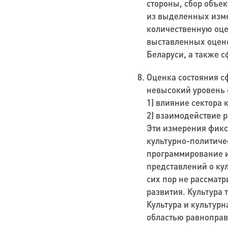
стороны, сбор
объе
из выделенных изме
количественную оце
выставленных оцено
Беларуси, а также 
Оценка состояния с
невысокий уровень 
1) влияние сектора 
2) взаимодействие 
Эти измерения фикс
культурно-политичес
программирование и
представлений о кул
сих пор не рассмат
развития
. Культура 
Культура и культурн
областью равноправ