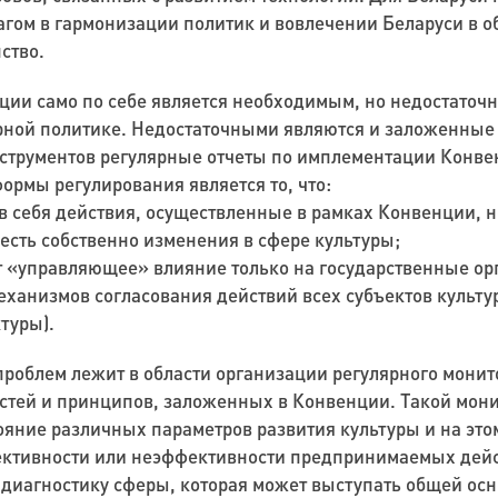
гом в гармонизации политик и вовлечении Беларуси в 
ство.
ии само по себе является необходимым, но недостаточ
рной политике. Недостаточными являются и заложенные 
струментов регулярные отчеты по имплементации Конве
ормы регулирования является то, что:
 в себя действия, осуществленные в рамках Конвенции, 
о есть собственно изменения в сфере культуры;
т «управляющее» влияние только на государственные ор
еханизмов согласования действий всех субъектов культу
туры).
проблем лежит в области организации регулярного
монит
стей и принципов, заложенных в Конвенции. Такой мони
тояние различных параметров развития культуры и на это
ективности или неэффективности предпринимаемых дейс
 диагностику сферы, которая может выступать общей ос