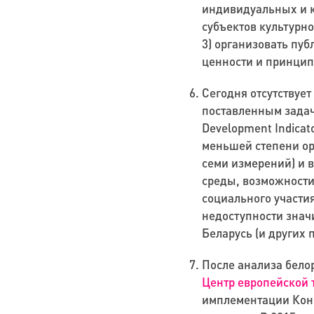
индивидуальных и к
субъектов культурн
3) организовать пу
ценности и принцип
Сегодня отсутствуе
поставленным зада
Development
Indicat
меньшей степени ор
семи измерений) и 
среды, возможности
социального участия
недоступности значи
Беларусь (и других п
После анализа белор
Центр европейской
имплементации Ко