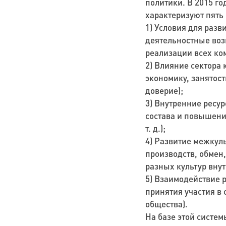
политики. В 2015 г
характеризуют пять
1)
Условия для разв
деятельностные
воз
реализации всех ко
2)
Влияние сектора 
экономику, занятост
доверие);
3)
Внутренние ресур
состава и повышени
т. д.);
4)
Развитие межкуль
производств, обмен,
разных культур внут
5)
Взаимодействие
р
принятия участия в
общества).
На базе этой систе