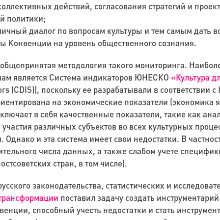
оллективных действий, согласования стратегий и проек
ой политики;
бличный диалог по вопросам культуры и тем самым дать 
ы Конвенции на уровень общественного сознания.
т общепринятая методология такого мониторинга.
Наиболе
чам является Система индикаторов ЮНЕСКО
«Культура д
ors
(
CDIS
))
, поскольку ее разрабатывали в соответствии с
иентирована на экономические показатели (экономика я
включает в себя качественные показатели, такие как ана
 участия различных субъектов во всех культурных проце
.
Однако и эта система имеет свои недостатки. В частност
тельного числа данных, а также слабом учете специфики
остсоветских стран, в том числе).
усского законодательства, статистических и исследоват
 трансформации
поставил задачу создать инструментарий
нвенции,
способный
учесть недостатки и стать инструмен