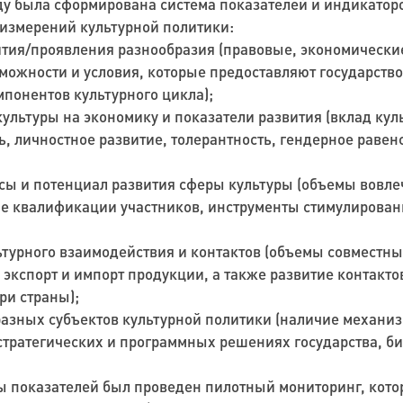
оду была сформирована система показателей и индикатор
 измерений культурной политики:
ития/проявления разнообразия
(
правовые, экономически
можности и условия, которые предоставляют государство
мпонентов культурного цикла);
культуры на экономику и показатели развития
(
вклад кул
ь, личностное развитие, толерантность, гендерное раве
сы и потенциал развития сферы культуры
(
объемы вовле
е квалификации участников, инструменты стимулирован
турного взаимодействия и контактов
(
объемы совместны
 экспорт и импорт продукции, а также развитие контакт
ри страны);
азных субъектов культурной политики
(наличие механиз
 стратегических и программных решениях государства, б
мы показателей был проведен пилотный мониторинг, кото