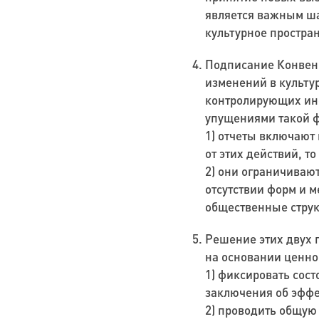
является важным ша
культурное простран
Подписание Конвенц
изменений в культу
контролирующих ин
упущениями такой ф
1) отчеты включают
от этих действий, т
2) они ограничиваю
отсутствии форм и м
общественные струк
Решение этих двух 
на основании ценно
1) фиксировать сос
заключения об эфф
2) проводить общую