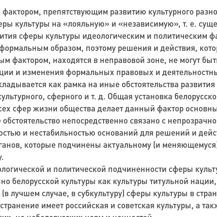
фактором, препятствующим развитию культурного разно
еры культуры на «лояльную» и «независимую»
, т. е. су
ития сферы культуры идеологическим и политическим фа
формальным образом, поэтому решения и действия, кот
ным фактором, находятся в неправовой зоне, не могут б
ции и изменения формальных правовых и деятельностны
кладывается как рамка на иные обстоятельства развития
культурного,
сферного
и т. д. Общая установка белорусско
сех сфер жизни общества делает данный фактор основн
е обстоятельство непосредственно связано с непрозрач
остью и нестабильностью оснований для решений и дейс
ганов, которые подчинены актуальному (и меняющемуся
у.
логической и политической подчиненности сферы культ
но белорусской культуры как культуры титульной нации,
(в лучшем случае, в субкультуру) сферы культуры в стран
транение имеет российская и советская культуры, а та