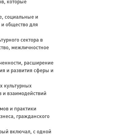
ов, которые
е, социальные и
 и общество для
ьтурного сектора в
нство, межличностное
ченности, расширение
ия и развития сферы и
х культурных
ов и взаимодействий
мов и практики
изнеса, гражданского
рый включал, с одной