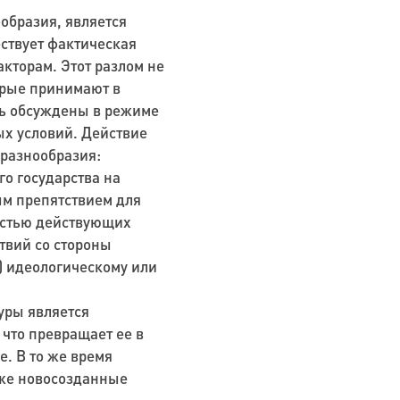
образия, является
ществует фактическая
кторам. Этот разлом не
орые принимают в
ыть обсуждены в режиме
х условий. Действие
 разнообразия:
го государства на
ым препятствием для
ностью действующих
твий со стороны
) идеологическому или
уры является
 что превращает ее в
е. В то же время
кже новосозданные