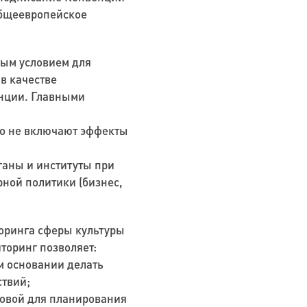
общеевропейское
ным условием для
в качестве
нции. Главными
но не включают эффекты
ганы и институты при
рной политики (бизнес,
оринга сферы культуры
торинг позволяет:
м основании делать
твий;
новой для планирования