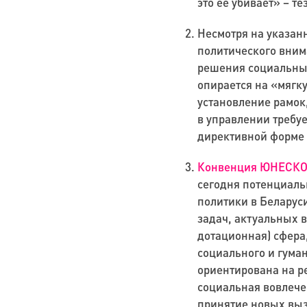
это ее убивает» – т
Несмотря на указанн
политического вним
решения социальных
опирается на «мягк
установление рамок
в управлении требу
директивной форме 
Конвенция ЮНЕСКО о
сегодня
потенциаль
политики в Беларус
задач, актуальных в
дотационная) сфера,
социального и гуман
ориентирована на р
социальная вовлече
принятие новых выз