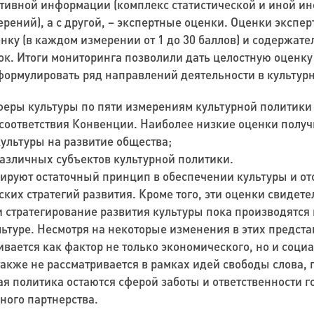
ктивной информации
(
комплекс статистической и иной и
рений), а с другой
, –
экспертные оценки
.
Оценки экспер
нку (в каждом измерении от 1 до 30 баллов) и содержат
к. Итоги мониторинга позволили дать целостную оценку
сформулировать ряд направлений деятельности в культур
феры культуры по пяти измерениям культурной политики
соответствия Конвенции. Наиболее низкие оценки получ
культуры на развитие общества;
различных субъектов культурной политики.
ируют остаточный принцип в обеспечении культуры и от
ких стратегий развития. Кроме того, эти оценки свидетел
 стратегирование развития культуры пока производятся
ьтуре. Несмотря на некоторые изменения в этих предста
ривается
как фактор не только экономического, но и соци
также не рассматривается в рамках идей свободы слова, п
ая политика остаются сферой заботы и ответственности го
ного партнерства.