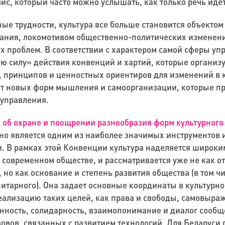
езис, который часто можно услышать, как только речь иде
ые трудности, культура все больше становится объектом
ания, локомотивом общественно-политических изменен
 проблем. В соответствии с характером самой сферы уп
ую силу» действия конвенций и хартий, которые организ
, принципов и ценностных ориентиров для изменений в к
ет новых форм мышления и самоорганизации, которые пр
управления.
б охране и поощрении разнообразия форм культурного
но
является одним из наиболее значимых инструментов 
и. В рамках этой Конвенции культура наделяется широки
 современном обществе, и рассматривается уже не как о
 но как основание и степень развития общества (в том ч
итарного). Она задает основные координаты в культурно
еализацию таких целей, как права и свободы, самовыра
нность, солидарность, взаимопонимание и диалог сообще
овов, связанных с развитием технологий. Для Беларуси