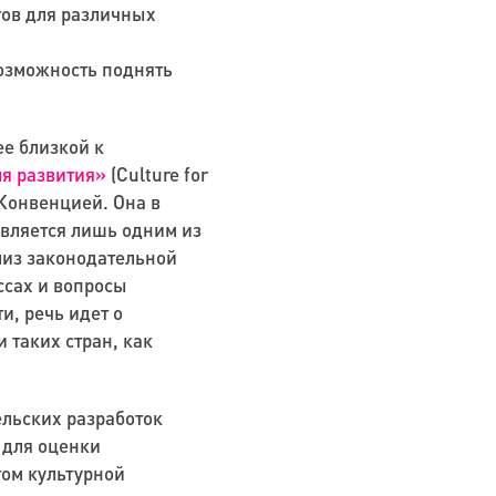
тов для различных
возможность поднять
е близкой к
ля развития»
(
Culture
for
 Конвенцией. Она в
вляется лишь одним из
лиз законодательной
ссах и вопросы
и, речь идет о
 таких стран, как
ельских разработок
 для оценки
том культурной