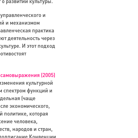
т о развитии культуры.
 управленческого и
ий и механизмом
равленческая практика
уют деятельность через
ультуре. И этот подход
отивостоят
 самовыражения (2005)
изменения культурной
м спектром функций и
тдельная (чаще
исле экономического,
й политике, которая
жение человека,
ств, народов и стран,
 подписание Конвенции