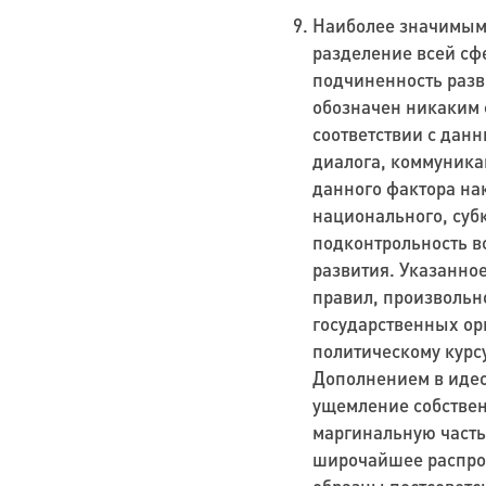
Наиболее значимым 
разделение всей сф
подчиненность разв
обозначен никаким 
соответствии с дан
диалога, коммуника
данного фактора на
национального, суб
подконтрольность в
развития. Указанно
правил, произвольн
государственных ор
политическому курс
Дополнением в идео
ущемление собствен
маргинальную часть 
широчайшее распрос