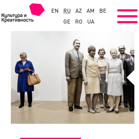
EN
RU
AZ
AM
BE
GE
RO
UA