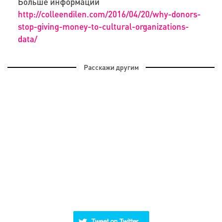
Больше информаци
и
http
://
colleendilen
.
com
/2016/04/20/
why
-
donors
-
stop
-
giving
-
money
-
to
-
cultural
-
organizations
-
data
/
Расскажи другим