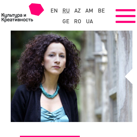
EN
RU
AZ
AM
BE
GE
RO
UA