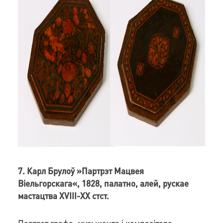
7. Карл Брулоў »Партрэт Мацвея
Віельгорскага«, 1828, палатно, алей, рускае
мастацтва XVIII-XX стст.
Партрэт графа, музыканта і кампазітара,