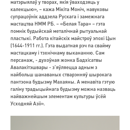
матэрыялаў у творах, якія ўваходзяць у
калекцыю», – кажа Мікіта Моніч, навуковы
супрацоўнік аддзела Рускага і замежнага
мастацтва НММ РБ. – «Белая Тара» – гэта
помнік будыйскай металічнай рытуальнай
пластыкі. Работа кітайскіх майстроў эпохі Цын
(1644-1911 гг.). Гэта выдатная рэч па свайму
мастацкаму і тэхнічнаму выкананню. Сам
персанаж, - духоўная жонка Бадхісатвы
Авалакітэшвары - зʼяўляецца адным з
найбольш шанаваных стварэнняў шырокага
пантэона будызму Махаяны. А менавіта гэтую
галіну традыцыйнага будызму можна назваць
найважнейшым элементам культуры ўсёй
Усходняй Азіі».