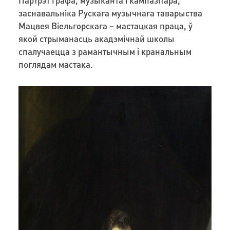
заснавальніка Рускага музычнага таварыства
Мацвея Віельгорскага – мастацкая праца, ў
якой стрыманасць акадэмічнай школы
спалучаецца з рамантычным і кранальным
поглядам мастака.