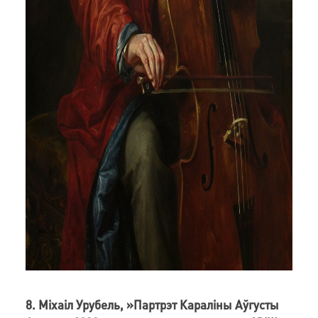
8. Міхаіл Урубель, »Партрэт Караліны Аўгусты