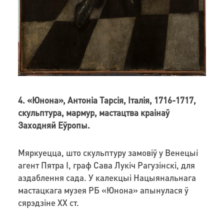
4. «Юнона», Антоніа Тарсія, Італія, 1716-1717,
скульптура, мармур, мастацтва краінаў
Заходняй Еўропы.
Мяркуецца, што скульптуру замовіў у Венецыі
агент Пятра І, граф Сава Лукіч Рагузінскі, для
аздаблення сада. У калекцыі Нацыянальнага
мастацкага музея РБ «Юнона» апынулася ў
сярэдзіне ХХ ст.