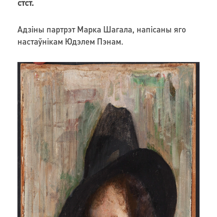
стст.
Адзіны партрэт Марка Шагала, напісаны яго
настаўнікам Юдэлем Пэнам.