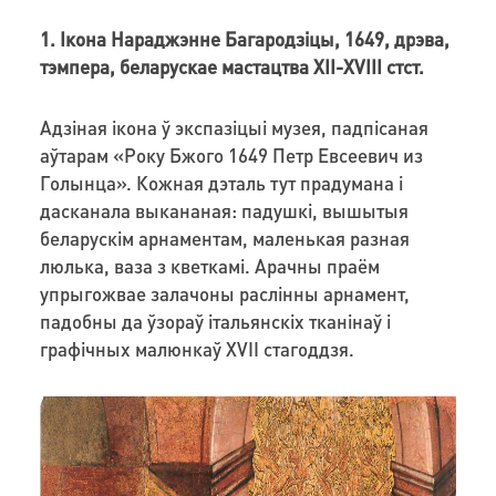
1. Ікона Нараджэнне Багародзіцы, 1649, дрэва,
тэмпера, беларускае мастацтва XII-XVIII стст.
Адзіная ікона ў экспазіцыі музея, падпісаная
аўтарам «Року Бжого 1649 Петр Евсеевич из
Голынца». Кожная дэталь тут прадумана і
дасканала выкананая: падушкі, вышытыя
беларускім арнаментам, маленькая разная
люлька, ваза з кветкамі. Арачны праём
упрыгожвае залачоны раслінны арнамент,
падобны да ўзораў італьянскіх тканінаў і
графічных малюнкаў XVII стагоддзя.