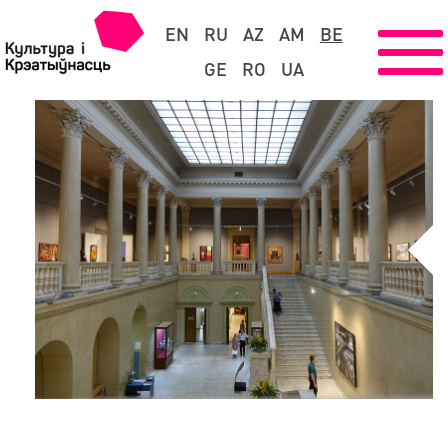
EN
RU
AZ
AM
BE
GE
RO
UA