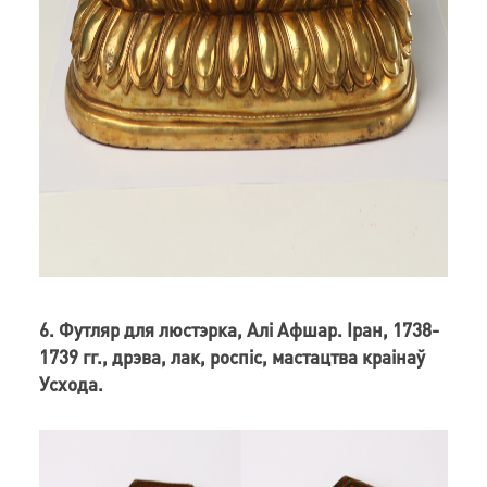
6. Футляр для люстэрка, Алі Афшар. Іран, 1738-
1739 гг., дрэва, лак, роспіс, мастацтва краінаў
Усхода.