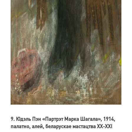
9. Юдэль Пэн «Партрэт Марка Шагала», 1914,
палатно, алей, беларускае мастацтва ХХ-ХХI