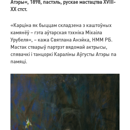
Атэры«, 1898, пастэль, рускае мастацтва XVIII-
XX стст.
«Карціна як быццам складзена з каштоўных
камянёў – гэта аўтарская тэхніка Міхаіла
Урубеля«, – кажа Святлана Анэйка, НММ РБ.
Мастак стварыў партрэт вядомай актрысы,
спявачкі і танцоркі Караліны Аўгусты Атэры па
памяці.