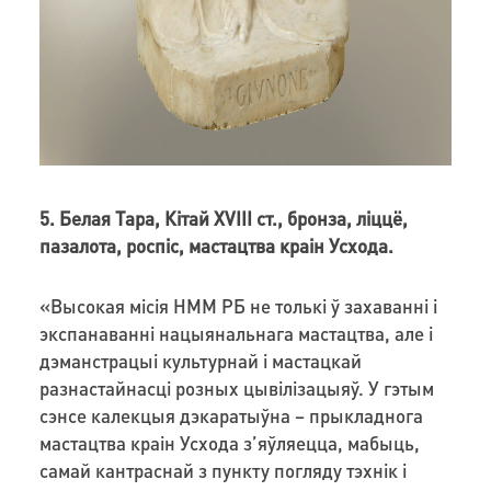
5. Белая Тара, Кітай XVIII ст., бронза, ліццё,
пазалота, роспіс, мастацтва краін Усхода.
«Высокая місія НММ РБ не толькі ў захаванні і
экспанаванні нацыянальнага мастацтва, але і
дэманстрацыі культурнай і мастацкай
разнастайнасці розных цывілізацыяў. У гэтым
сэнсе калекцыя дэкаратыўна – прыкладнога
мастацтва краін Усхода зʼяўляецца, мабыць,
самай кантраснай з пункту погляду тэхнік і