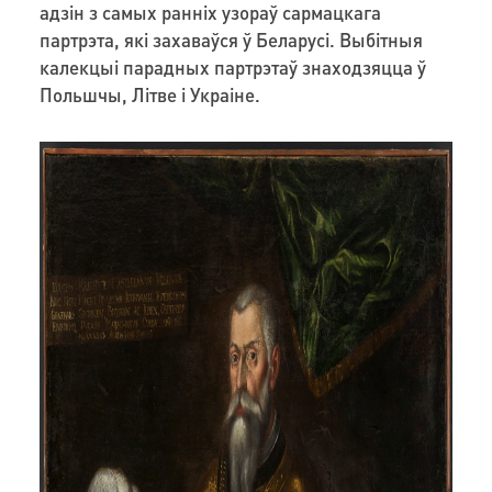
адзін з самых ранніх узораў сармацкага
партрэта, які захаваўся ў Беларусі. Выбітныя
калекцыі парадных партрэтаў знаходзяцца ў
Польшчы, Літве і Украіне.