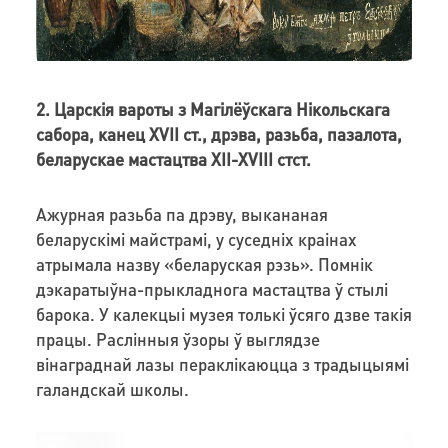
2. Царскія вароты з Магілёўскага Нікольскага
сабора, канец XVII ст., дрэва, разьба, пазалота,
беларускае мастацтва XII-XVIII стст.
Ажурная разьба па дрэву, выкананая
беларускімі майстрамі, у суседніх краінах
атрымала назву «беларуская рэзь». Помнік
дэкаратыўна-прыкладнога мастацтва ў стылі
барока. У калекцыі музея толькі ўсяго дзве такія
працы. Раслінныя ўзоры ў выглядзе
вінаграднай лазы пераклікаюцца з традыцыямі
галандскай школы.