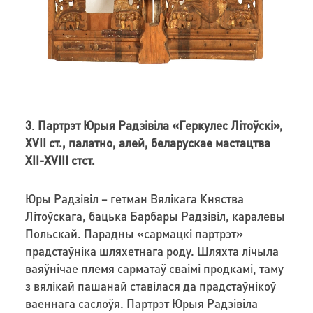
3
.
Партрэт Юрыя Радзівіла «Геркулес Літоўскі»,
XVII ст., палатно, алей, беларускае мастацтва
XII-XVIII стст.
Юры Радзівіл – гетман Вялікага Княства
Літоўскага, бацька Барбары Радзівіл, каралевы
Польскай. Парадны «сармацкі партрэт»
прадстаўніка шляхетнага роду. Шляхта лічыла
ваяўнічае племя сарматаў сваімі продкамі, таму
з вялікай пашанай ставілася да прадстаўнікоў
ваеннага саслоўя. Партрэт Юрыя Радзівіла