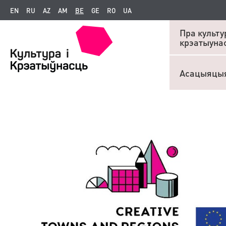
EN
RU
AZ
AM
BE
GE
RO
UA
Пра культур
крэатыуна
Асацыяцы