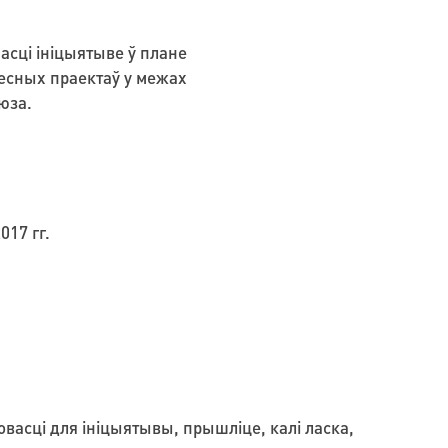
насці ініцыятыве ў плане
месных праектаў у межах
аюза.
017 гг.
овасці для ініцыятывы, прышліце, калі ласка,