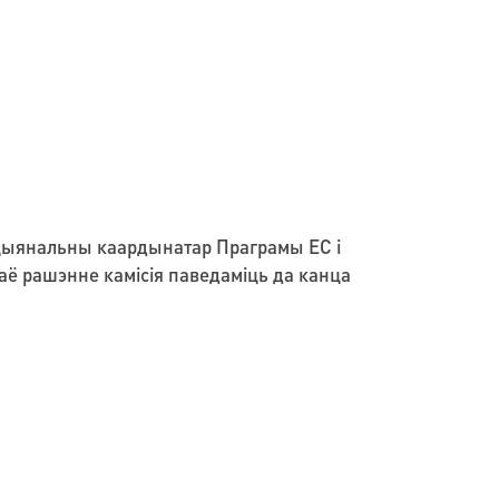
Нацыянальны каардынатар Праграмы ЕС і
ваё рашэнне камісія паведаміць да канца