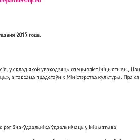
urepartnership.eu
удзеня 2017 года.
місія, у склад якой уваходзяць спецыяліст ініцыятывы, 
ць», а таксама прадстаўнік Міністэрства культуры. Пра с
 рэгіёна-ўдзельніка ўдзельнічаць у ініцыятыве;