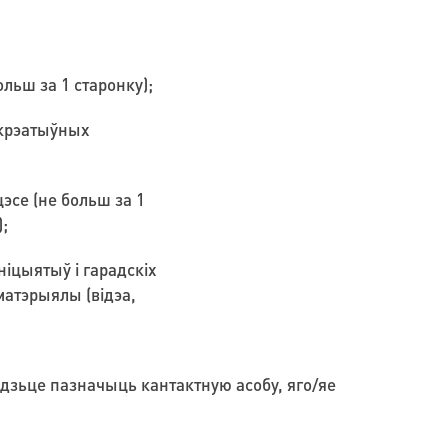
льш за 1 старонку);
і крэатыўных
эсе (не больш за 1
;
іцыятыў і гарадскіх
атэрыялы (відэа,
будзьце пазначыць кантактную асобу, яго/яе