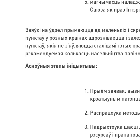
магчымасць наладжва
Саюза як праз Інтэрн
Заяўкі на ўдзел прымаюцца ад маленькіх і сярэ
пунктаў у розных краінах адрозніваецца і зал
пунктаў, якія не з'яўляюцца сталіцамі гэтых к
рэкамендуемая колькасць насельніцтва павінна
Асноўныя этапы ініцыятывы:
Прыём заявак: вызна
крэатыўным патэнцыя
Распрацоўка методык
Падрыхтоўка шасці 
рэсурсаў і прапанов