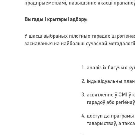
прадпрыемствамі, павышэнне якасці прапаноў у
Выгады і крытэрыі адбору:
У шасці выбраных пілотных гарадах ці рэгіён
заснаваныя на найбольш сучаснай метадалогіі
аналіз іх бягучых к
індывідуальны план 
асвятленне ў СМІ ў 
гарадоў або рэгіёнаў
доступ да праграмы п
таварыстваў, а такс