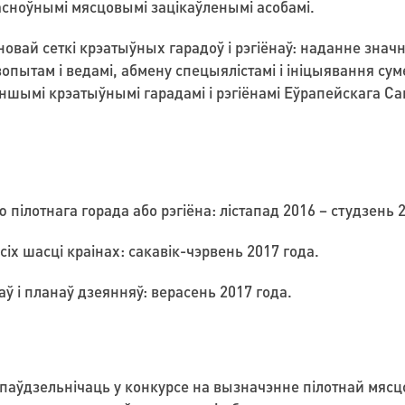
асноўнымі мясцовымі зацікаўленымі асобамі.
новай сеткі крэатыўных гарадоў і рэгіёнаў: наданне знач
пытам і ведамі, абмену спецыялістамі і ініцыявання су
з іншымі крэатыўнымі гарадамі і рэгіёнамі Еўрапейскага С
пілотнага горада або рэгіёна: лістапад 2016 – студзень 2
іх шасці краінах: сакавік-чэрвень 2017 года.
ў і планаў дзеянняў: верасень 2017 года.
а паўдзельнічаць у конкурсе на вызначэнне пілотнай мясц