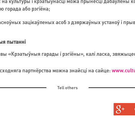
с на культуры і крэатыўнасці можа прынесці дабаўлены 
ю горада або рэгіёна;
сноўных зацікаўленых асоб з дзяржаўных устаноў і прыв
ыя пытанні
ывы «Крэатыўныя гарады і рэгіёны», калі ласка, звяжыце
сходняга партнёрства можна знайсці на сайце:
www.cultu
Tell others
СКАНЧАЕЦЦА
ATIVE
ДЗЮСАР»
ТЛОГОРСКЕ»