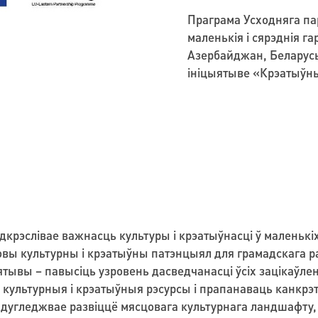
Праграма Усходняга па
маленькія і сярэднія г
Азербайджан, Беларусь,
ініцыятыве «Крэатыўны
рэслівае важнасць культуры і крэатыўнасці ў маленькіх і
культурны і крэатыўны патэнцыял для грамадскага развіц
ыятывы – павысіць узровень дасведчанасці ўсіх зацікаўле
 культурныя і крэатыўныя рэсурсы і прапанаваць канкр
радугледжвае развіццё мясцовага культурнага ландшафту,