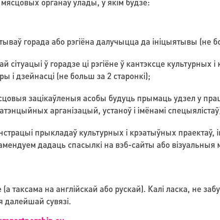
 мясцовых органаў улады, у якім будзе:
ваў горада або рэгіёна далучыцца да ініцыятывы (не бо
ай сітуацыі ў горадзе ці рэгіёне ў кантэксце культурных 
ы і дзейнасці (не больш за 2 старонкі);
ясцовыя зацікаўленыя асобы будуць прымаць удзел у прац
патэнцыйных арганізацый, устаноў і імёнамі спецыялістаў)
страцыі прыкладаў культурных і крэатыўных праектаў, ін
мендуем дадаць спасылкі на вэб-сайты або візуальныя м
(а таксама на англійскай або рускай). Калі ласка, не за
я далейшай сувязі.