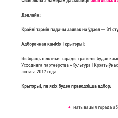
Свае лісты з намерам дасылайце
belarus@cult
Дэдлайн:
Крайні тэрмін падачы заявак на ўдзел — 31 ст
Адборачная камісія і крытэрыі:
Выбіраць пілотныя гарады і рэгіёны будзе ка
Усходняга партнёрства «Культура і Крэатыўнас
лютага 2017 года.
Крытэрыі, па якіх будзе праводзіцца адбор:
матывацыя горада або