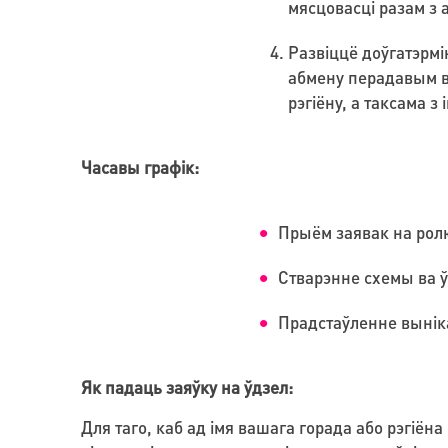
мясцовасці разам з 
Развіццё доўгатэрмі
абмену перадавым во
рэгіёну, а таксама 
Часавы графік:
Прыём заявак на ролю 
Стварэнне схемы ва ўс
Прадстаўленне выніка
Як падаць заяўку на ўдзел:
Для таго, каб ад імя вашага горада або рэгіён