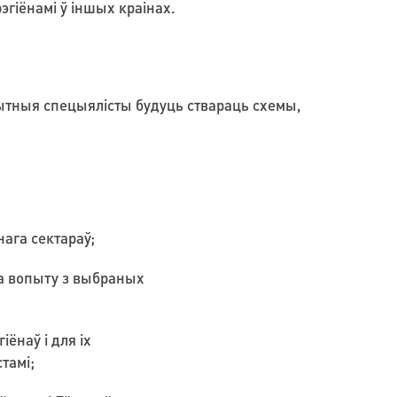
эгіёнамі ў іншых краінах.
пытныя спецыялісты будуць ствараць схемы,
ага сектараў;
га вопыту з выбраных
ёнаў і для іх
тамі;