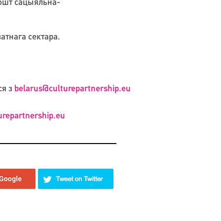
кошт сацыяльна-
атнага сектара.
ся з
belarus@culturepartnership.eu
repartnership.eu