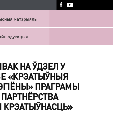
ысныя матэрыялы
айн адукацыя
ВАК НА ЎДЗЕЛ У
ВЕ «КРЭАТЫЎНЫЯ
РЭГІЁНЫ» ПРАГРАМЫ
 ПАРТНЁРСТВА
 І КРЭАТЫЎНАСЦЬ»