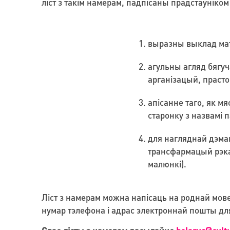
ліст з такім намерам, падпісаны прадстаўніком
выразны выклад маты
агульны агляд бягуч
арганізацый, прастор
апісанне таго, як м
старонку з назвамі 
для нагляднай дэман
трансфармацый рэка
малюнкі).
Ліст з намерам можна напісаць на роднай мове 
нумар тэлефона і адрас электроннай пошты дл