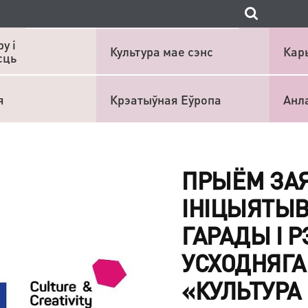
у і
Культура мае сэнс
Кар
сць
я
Крэатыўная Еўропа
Анл
ПРЫЁМ ЗАЯ
ІНІЦЫЯТЫ
ГАРАДЫ І 
УСХОДНЯГА
«КУЛЬТУРА