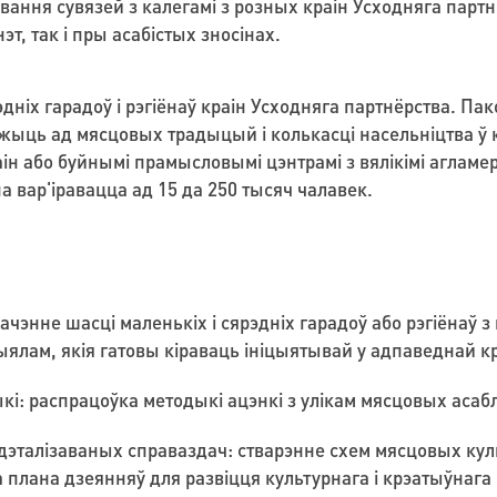
ння сувязей з калегамі з розных краін Усходняга партн
эт, так і пры асабістых зносінах.
дніх гарадоў і рэгіёнаў краін Усходняга партнёрства. Па
ежыць ад мясцовых традыцый і колькасці насельніцтва ў
раін або буйнымі прамысловымі цэнтрамі з вялікімі аглам
 вар'іравацца ад 15 да 250 тысяч чалавек.
чэнне шасці маленькіх і сярэдніх гарадоў або рэгіёнаў з 
лам, якія гатовы кіраваць ініцыятывай у адпаведнай кр
і: распрацоўка методыкі ацэнкі з улікам мясцовых асаб
дэталізаваных справаздач: стварэнне схем мясцовых кул
а плана дзеянняў для развіцця культурнага і крэатыўнаг