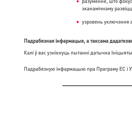
разуменне, што фоку
эканамічнаму развіцц
узровень уключэння а
Падрабязная інфармацыя, а таксама дадатков
Калі ў вас узнікнуць пытанні датычна Ініцыят
Падрабязную інфармацыю пра Праграму ЕС і У
МАРЫНА ДАШУК: «МОЙ ПРАЦОЎНЫ ДЗЕНЬ 
«МЕДИАХАБ «ЧЕРДАК» И ОРГАНИЗАЦИЯ СRE
АПЛАДЫСМЕНТАМІ. Я — ТЭАТРАЛЬНЫ ПРА
BELARUS ЗАПУСКАЮТ «МЕДИАШКОЛУ В СВЕ