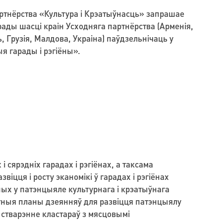
ртнёрства «Культура і Крэатыўнасць» запрашае
арады шасці краін Усходняга партнёрства (Арменія,
 Грузія, Малдова, Украіна) паўдзельнічаць у
я гарады і рэгіёны».
 сярэдніх гарадах і рэгіёнах, а таксама
ця і росту эканомікі ў гарадах і рэгіёнах
ных у патэнцыяле культурнага і крэатыўнага
этныя планы дзеянняў для развіцця патэнцыялу
 стварэнне кластараў з мясцовымі