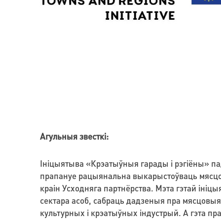
Агульныя звесткі:
Ініцыятыва «Крэатыўныя гарады і рэгіёны» падк
прапануе рацыянальна выкарыстоўваць мясцовы 
краін Усходняга партнёрства. Мэта гэтай ініц
сектара асоб, сабраць дадзеныя пра мясцовыя
культурных і крэатыўных індустрый. А гэта п