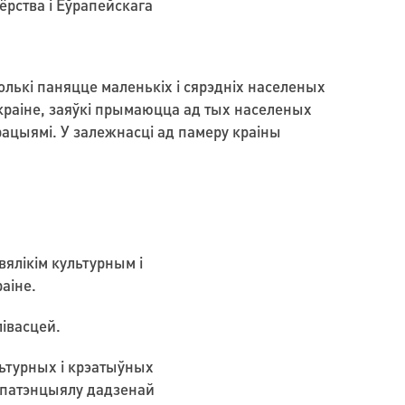
ёрства і Еўрапейскага
колькі паняцце маленькіх і сярэдніх населеных
 краіне, заяўкі прымаюцца ад тых населеных
ерацыямі. У залежнасці ад памеру краіны
вялікім культурным і
аіне.
лівасцей.
ьтурных і крэатыўных
а патэнцыялу дадзенай