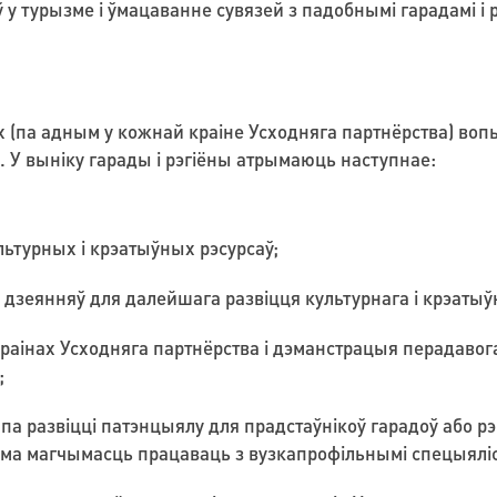
 турызме і ўмацаванне сувязей з падобнымі гарадамі і р
ах (па адным у кожнай краіне Усходняга партнёрства) во
. У выніку гарады і рэгіёны атрымаюць наступнае:
ультурных і крэатыўных рэсурсаў;
дзеянняў для далейшага развіцця культурнага і крэатыўн
краінах Усходняга партнёрства і дэманстрацыя перадаво
;
а развіцці патэнцыялу для прадстаўнікоў гарадоў або рэгі
ама магчымасць працаваць з вузкапрофільнымі спецыяліс