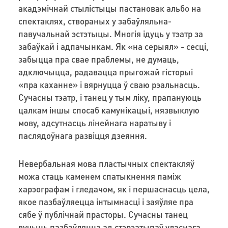
акадэмічнай стылістыцы пастановак альбо на
спектаклях, створаных у забаўляльна-
павучальнай эстэтыцы. Многія ідуць у тэатр за
забаўкай і адпачынкам. Як «на серыял» - сесці,
забыцца пра свае праблемы, не думаць,
адключыцца, радавацца прыгожай гісторыі
«пра каханне» і вярнуцца ў сваю рэальнасць.
Сучасны тэатр, і танец у тым ліку, прапануюць
цалкам іншы спосаб камунікацыі, нязвыклую
мову, адсутнасць лінейнага наратыву і
паслядоўнага развіцця дзеяння.
Невербальная мова пластычных спектакляў
можа стаць каменем спатыкнення паміж
харэографам і гледачом, як і першаснасць цела,
якое пазбаўляецца інтымнасці і заяўляе пра
сябе ў публічнай прасторы. Сучасны танец
вучыць пазбаўляцца ад стэрэатыпаў уласнага