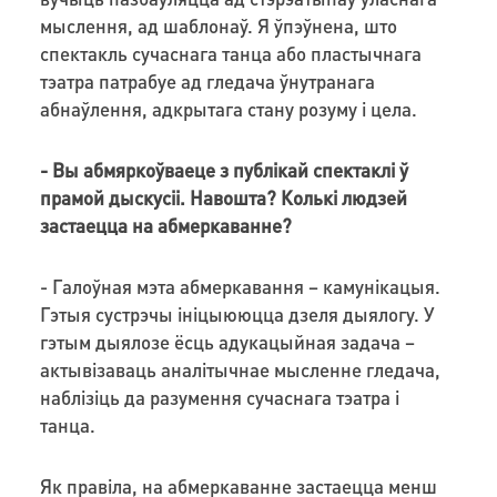
мыслення, ад шаблонаў. Я ўпэўнена, што
спектакль сучаснага танца або пластычнага
тэатра патрабуе ад гледача ўнутранага
абнаўлення, адкрытага стану розуму і цела.
- Вы абмяркоўваеце з публікай спектаклі ў
прамой дыскусіі. Навошта? Колькі людзей
застаецца на абмеркаванне?
- Галоўная мэта абмеркавання – камунікацыя.
Гэтыя сустрэчы ініцыююцца дзеля дыялогу. У
гэтым дыялозе ёсць адукацыйная задача –
актывізаваць аналітычнае мысленне гледача,
наблізіць да разумення сучаснага тэатра і
танца.
Як правіла, на абмеркаванне застаецца менш