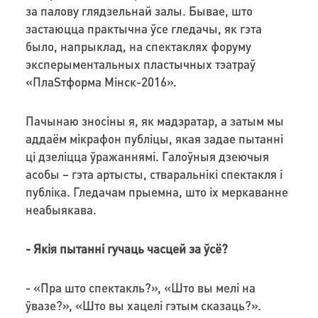
за палову глядзельнай залы. Бывае, што
застаюцца практычна ўсе гледачы, як гэта
было, напрыклад, на спектаклях форуму
эксперыментальных пластычных тэатраў
«ПлаSтформа Мінск-2016».
Пачынаю зносіны я, як мадэратар, а затым мы
аддаём мікрафон публіцы, якая задае пытанні
ці дзеліцца ўражаннямі. Галоўныя дзеючыя
асобы – гэта артысты, стваральнікі спектакля і
публіка. Гледачам прыемна, што іх меркаванне
неабыякава.
- Якія пытанні гучаць часцей за ўсё?
- «Пра што спектакль?», «Што вы мелі на
ўвазе?», «Што вы хацелі гэтым сказаць?».