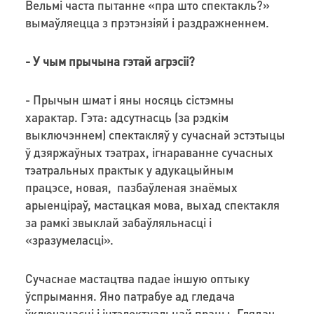
Вельмі часта пытанне «пра што спектакль?»
вымаўляецца з прэтэнзіяй і раздражненнем.
- У чым прычына гэтай агрэсіі?
- Прычын шмат і яны носяць сістэмны
характар. Гэта: адсутнасць (за рэдкім
выключэннем) спектакляў у сучаснай эстэтыцы
ў дзяржаўных тэатрах, ігнараванне сучасных
тэатральных практык у адукацыйным
працэсе, новая, пазбаўленая знаёмых
арыенціраў, мастацкая мова, выхад спектакля
за рамкі звыклай забаўляльнасці і
«зразумеласці».
Сучаснае мастацтва падае іншую оптыку
ўспрымання. Яно патрабуе ад гледача
ўключанасці і інтэлектуальнай працы. Глядач