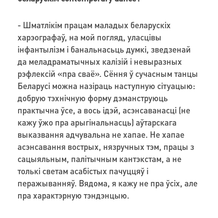
- Шматлікім працам маладых беларускіх
харэографаў, на мой погляд, уласцівы
інфантылізм і банальнасьць думкі, зведзенай
да меладраматычных калізій і невыразных
рэфлексій «пра сваё». Сёння ў сучасным танцы
Беларусі можна назіраць наступную сітуацыю:
добрую тэхнічную форму дэманструюць
практычна ўсе, а вось ідэй, асэнсаванасці (не
кажу ўжо пра арыгінальнасць) аўтарскага
выказвання адчувальна не хапае. Не хапае
асэнсавання вострых, нязручных тэм, працы з
сацыяльным, палітычным кантэкстам, а не
толькі светам асабістых пачуццяў і
перажыванняў. Вядома, я кажу не пра ўсіх, але
пра характэрную тэндэнцыю.