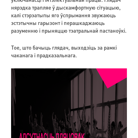
нярэдка трапляе ў дыскамфортную сітуацыю,
калі стэрэатыпы яго ўспрымання звужаюць
эстэтычны гарызонт і перашкаджаюць
разуменню і прыняццю тэатральнай пастаноўкі.
Тое, што бачыць глядач, выходзіць за рамкі
чаканага і прадказальнага.