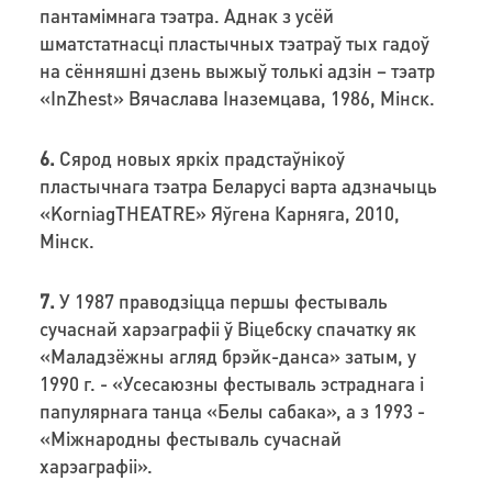
пантамімнага тэатра. Аднак з усёй
шматстатнасці пластычных тэатраў тых гадоў
на сённяшні дзень выжыў толькі адзін – тэатр
«InZhest» Вячаслава Іназемцава, 1986, Мінск.
6.
Сярод новых яркіх прадстаўнікоў
пластычнага тэатра Беларусі варта адзначыць
«KorniagTHEATRE» Яўгена Карняга, 2010,
Мінск.
7.
У 1987 праводзіцца першы фестываль
сучаснай харэаграфіі ў Віцебску спачатку як
«Маладзёжны агляд брэйк-данса» затым, у
1990 г. - «Усесаюзны фестываль эстраднага і
папулярнага танца «Белы сабака», а з 1993 -
«Міжнародны фестываль сучаснай
харэаграфіі».