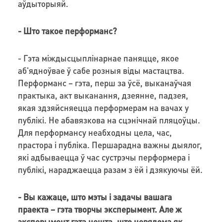
аўдыторыяй.
- Што такое перформанс?
- Гэта міждысцыплінарнае паняцце, якое
аб'ядноўвае ў сабе розныя віды мастацтва.
Перформанс – гэта, перш за ўсё, выканаўчая
практыка, акт выканання, дзеянне, падзея,
якая здзяйсняецца перформерам на вачах у
публікі. Не абавязкова на сцэнічнай пляцоўцы.
Для перформансу неабходны цела, час,
прастора і публіка. Першарадна важны дыялог,
які адбываецца ў час сустрэчы перформера і
публікі, нараджаецца разам з ёй і дзякуючы ёй.
- Вы кажаце, што мэты і задачы вашага
праекта – гэта творчы эксперымент. Але ж
эксперымент гэта нешта, што невядома як