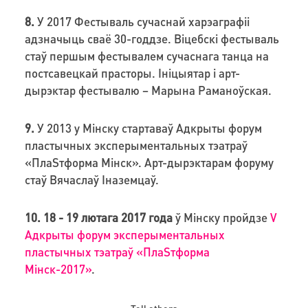
8.
У 2017 Фестываль сучаснай харэаграфіі
адзначыць сваё 30-годдзе. Віцебскі фестываль
стаў першым фестывалем сучаснага танца на
постсавецкай прасторы. Ініцыятар і арт-
дырэктар фестывалю – Марына Раманоўская.
9.
У 2013 у Мінску стартаваў Адкрыты форум
пластычных эксперыментальных тэатраў
«ПлаSтформа Мінск». Арт-дырэктарам форуму
стаў Вячаслаў Іназемцаў.
10.
18 - 19 лютага 2017 года
ў Мінску пройдзе
V
Адкрыты форум эксперыментальных
пластычных тэатраў «ПлаSтформа
Мінск-2017»
.
Tell others