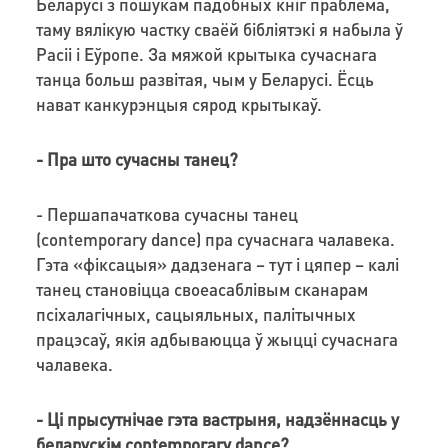
Беларусі з пошукам падобных кніг праблема,
таму вялікую частку сваёй бібліятэкі я набыла ў
Расіі і Еўропе. За мяжой крытыка сучаснага
танца больш развітая, чым у Беларусі. Ёсць
нават канкурэнцыя сярод крытыкаў.
- Пра што сучасны танец?
- Першапачаткова сучасны танец
(contemporary dance) пра сучаснага чалавека.
Гэта «фіксацыя» дадзенага – тут і цяпер – калі
танец становіцца своеасаблівым сканарам
псіхалагічных, сацыяльных, палітычных
працэсаў, якія адбываюцца ў жыцці сучаснага
чалавека.
- Ці прысутнічае гэта вастрыня, надзённасць у
беларускім contemporary dance?