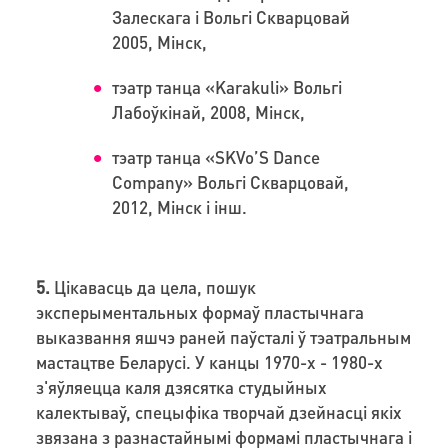
Залескага і Вольгі Скварцовай
2005, Мінск,
тэатр танца «Karakuli» Вольгі
Лабоўкінай, 2008, Мінск,
тэатр танца «SKVo’S Dance
Company» Вольгі Скварцовай,
2012, Мінск і інш.
5.
Цікавасць да цела, пошук
эксперыментальных формаў пластычнага
выказвання яшчэ раней паўсталі ў тэатральным
мастацтве Беларусі. У канцы 1970-х - 1980-х
з'яўляецца каля дзясятка студыйных
калектываў, спецыфіка творчай дзейнасці якіх
звязана з разнастайнымі формамі пластычнага і