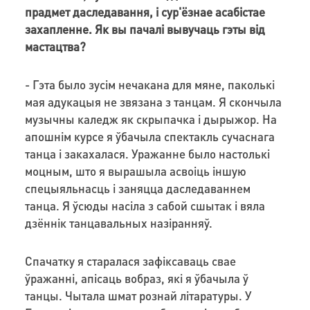
прадмет даследавання, і сур'ёзнае асабістае
захапленне. Як вы пачалі вывучаць гэты від
мастацтва?
- Гэта было зусім нечакана для мяне, паколькі
мая адукацыя не звязана з танцам. Я скончыла
музычны каледж як скрыпачка і дырыжор. На
апошнім курсе я ўбачыла спектакль сучаснага
танца і закахалася. Уражанне было настолькі
моцным, што я вырашыла асвоіць іншую
спецыяльнасць і заняцца даследаваннем
танца. Я ўсюды насіла з сабой сшытак і вяла
дзённік танцавальных назіранняў.
Спачатку я старалася зафіксаваць свае
ўражанні, апісаць вобраз, які я ўбачыла ў
танцы. Чытала шмат рознай літаратуры. У