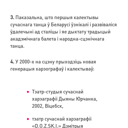
3.
Паказальна, што першыя калектывы
сучаснага танца ў Беларусі ўзнікалі і развіваліся
ўдалечыні ад сталіцы і яе дыктату традыцый
акадэмічнага балета і народна-сцэнічнага
танца.
4.
У 2000-х на сцэну прыходзіць новая
генерацыя харэографаў і калектываў:
Тэатр-студыя сучаснай
харэаграфіі Дыяны Юрчанка,
2002, Віцебск,
тэатр сучаснай харэаграфіі
«D.O.Z.SK.I.» Дзмітрыя