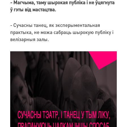
- Магчыма, таму шырокая публіка і не ўцягнута
ў гэты від мастацтва.
- Сучасны танец, як эксперыментальная
практыка, не можа сабраць шырокую публіку і
велізарныя залы.