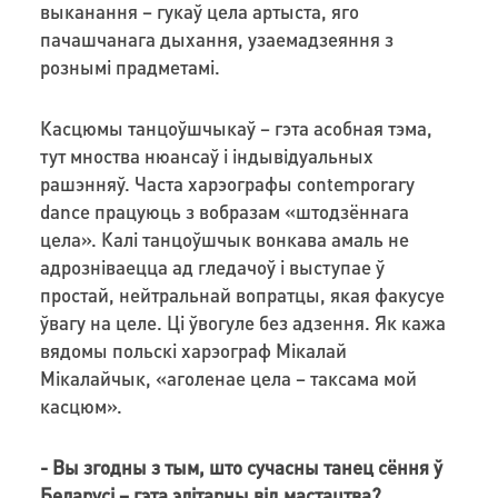
выканання – гукаў цела артыста, яго
пачашчанага дыхання, узаемадзеяння з
рознымі прадметамі.
Касцюмы танцоўшчыкаў – гэта асобная тэма,
тут мноства нюансаў і індывідуальных
рашэнняў. Часта харэографы contemporary
dance працуюць з вобразам «штодзённага
цела». Калі танцоўшчык вонкава амаль не
адрозніваецца ад гледачоў і выступае ў
простай, нейтральнай вопратцы, якая факусуе
ўвагу на целе. Ці ўвогуле без адзення. Як кажа
вядомы польскі харэограф Мікалай
Мікалайчык, «аголенае цела – таксама мой
касцюм».
- Вы згодны з тым, што сучасны танец сёння ў
Беларусі – гэта элітарны від мастацтва?