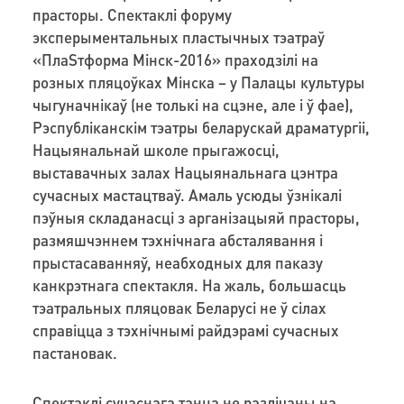
прасторы. Спектаклі форуму
эксперыментальных пластычных тэатраў
«ПлаSтформа Мінск-2016» праходзілі на
розных пляцоўках Мінска – у Палацы культуры
чыгуначнікаў (не толькі на сцэне, але і ў фае),
Рэспубліканскім тэатры беларускай драматургіі,
Нацыянальнай школе прыгажосці,
выставачных залах Нацыянальнага цэнтра
сучасных мастацтваў. Амаль усюды ўзнікалі
пэўныя складанасці з арганізацыяй прасторы,
размяшчэннем тэхнічнага абсталявання і
прыстасаванняў, неабходных для паказу
канкрэтнага спектакля. На жаль, большасць
тэатральных пляцовак Беларусі не ў сілах
справіцца з тэхнічнымі райдэрамі сучасных
пастановак.
Спектаклі сучаснага танца не разлічаны на