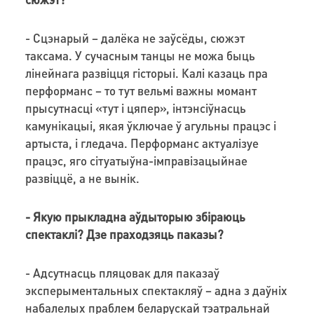
- Сцэнарый – далёка не заўсёды, сюжэт
таксама. У сучасным танцы не можа быць
лінейнага развіцця гісторыі. Калі казаць пра
перформанс – то тут вельмі важны момант
прысутнасці «тут і цяпер», інтэнсіўнасць
камунікацыі, якая ўключае ў агульны працэс і
артыста, і гледача. Перформанс актуалізуе
працэс, яго сітуатыўна-імправізацыйнае
развіццё, а не вынік.
- Якую прыкладна аўдыторыю збіраюць
спектаклі? Дзе праходзяць паказы?
- Адсутнасць пляцовак для паказаў
эксперыментальных спектакляў – адна з даўніх
набалелых праблем беларускай тэатральнай