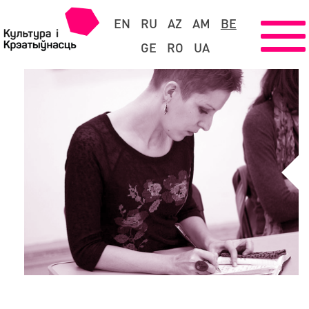
EN
RU
AZ
AM
BE
GE
RO
UA