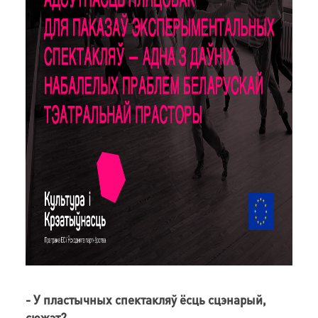
- У пластычных спектакляў ёсць сцэнарый,
сюжэт?