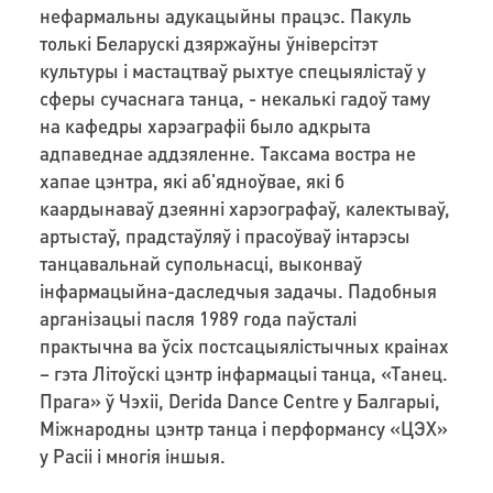
нефармальны адукацыйны працэс. Пакуль
толькі Беларускі дзяржаўны ўніверсітэт
культуры і мастацтваў рыхтуе спецыялістаў у
сферы сучаснага танца, - некалькі гадоў таму
на кафедры харэаграфіі было адкрыта
адпаведнае аддзяленне. Таксама востра не
хапае цэнтра, які аб'ядноўвае, які б
каардынаваў дзеянні харэографаў, калектываў,
артыстаў, прадстаўляў і прасоўваў інтарэсы
танцавальнай супольнасці, выконваў
інфармацыйна-даследчыя задачы. Падобныя
арганізацыі пасля 1989 года паўсталі
практычна ва ўсіх постсацыялістычных краінах
– гэта Літоўскі цэнтр інфармацыі танца, «Танец.
Прага» ў Чэхіі, Derida Dance Centre у Балгарыі,
Міжнародны цэнтр танца і перформансу «ЦЭХ»
у Расіі і многія іншыя.