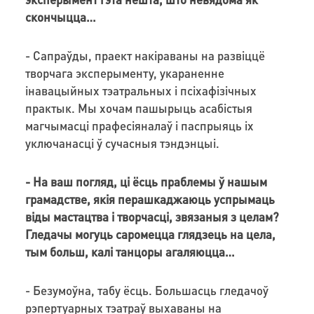
скончыцца…
- Сапраўды, праект накіраваны на развіццё
творчага эксперыменту, укараненне
інавацыйных тэатральных і псіхафізічных
практык. Мы хочам пашырыць асабістыя
магчымасці прафесіяналаў і паспрыяць іх
уключанасці ў сучасныя тэндэнцыі.
- На ваш погляд, ці ёсць праблемы ў нашым
грамадстве, якія перашкаджаюць успрымаць
віды мастацтва і творчасці, звязаныя з целам?
Гледачы могуць саромецца глядзець на цела,
тым больш, калі танцоры агаляюцца…
- Безумоўна, табу ёсць. Большасць гледачоў
рэпертуарных тэатраў выхаваны на