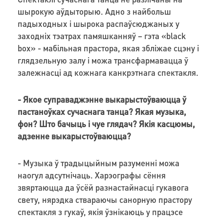
шырокую аўдыторыю. Адно з найбольш
падыходных і шырока распаўсюджаных у
заходніх тэатрах памяшканняў – гэта «black
box» - мабільная прастора, якая збліжае сцэну і
глядзельную залу і можа трансфармавацца ў
залежнасці ад кожнага канкрэтнага спектакля.
- Якое суправаджэнне выкарыстоўваюцца ў
пастаноўках сучаснага танца? Якая музыка,
фон? Што бачыць і чуе глядач? Якія касцюмы,
адзенне выкарыстоўваюцца?
- Музыка ў традыцыйным разуменні можа
наогул адсутнічаць. Харэографы сёння
звяртаюцца да ўсёй разнастайнасці гукавога
свету, нярэдка ствараючы санорную прастору
спектакля з гукаў, якія ўзнікаюць у працэсе