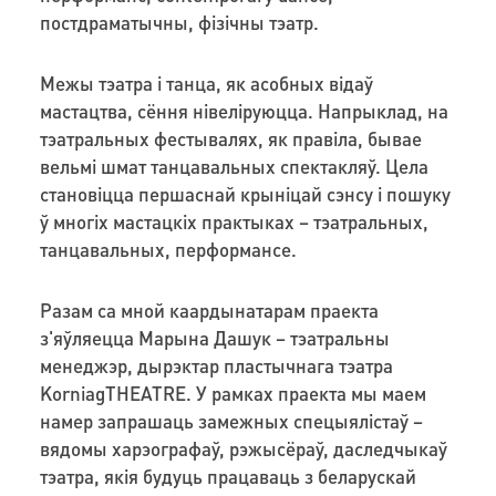
постдраматычны, фізічны тэатр.
Межы тэатра і танца, як асобных відаў
мастацтва, сёння нівеліруюцца. Напрыклад, на
тэатральных фестывалях, як правіла, бывае
вельмі шмат танцавальных спектакляў. Цела
становіцца першаснай крыніцай сэнсу і пошуку
ў многіх мастацкіх практыках – тэатральных,
танцавальных, перформансе.
Разам са мной каардынатарам праекта
з'яўляецца Марына Дашук – тэатральны
менеджэр, дырэктар пластычнага тэатра
KorniagTHEATRE. У рамках праекта мы маем
намер запрашаць замежных спецыялістаў –
вядомы харэографаў, рэжысёраў, даследчыкаў
тэатра, якія будуць працаваць з беларускай