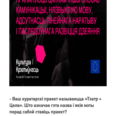
- Ваш куратарскі праект называецца «Тэатр +
Цела». Што азначае гэта назва і якія мэты
перад сабой ставіць праект?