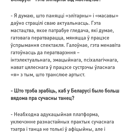
- Я думаю, што паняцці «элітарны» і «масавы»
даўно страцілі сваю актуальнасць. Гэта
мастацтва, якое патрабуе гледача, які думае,
гатовага ператварацца, мяняцца ў працэсе
ўспрымання спектакля. Галоўнае, гэта менавіта
гатоўнасць да ператварэння –
інтэлектуальнага, эмацыйнага, псіхалагічнага,
нават цялеснага ў працэсе сустрэчы ўласнага
«я» з тым, што транслюе артыст.
- Што трэба зрабіць, каб у Беларусі было больш
вядома пра сучасны танец?
- Неабходна адукацыйная платформа,
уключэнне разнастайных практык сучаснага
тэатра і танца не толькі ў афіцыйны, але і