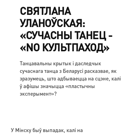
СВЯТЛАНА
УЛАНОЎСКАЯ:
«СУЧАСНЫ ТАНЕЦ -
«NO КУЛЬТПАХОД»
Танцавальны крытык і даследчык
сучаснага танца з Беларусі расказвае, як
зразумець, што адбываецца на сцэне, калі
ў афішы значыцца «пластычны
эксперымент»?
У Мінску быў выпадак, калі на