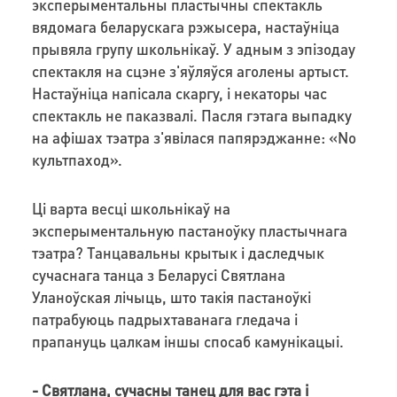
эксперыментальны пластычны спектакль
вядомага беларускага рэжысера, настаўніца
прывяла групу школьнікаў. У адным з эпiзодау
спектакля на сцэне з'яўляўся аголены артыст.
Настаўніца напісала скаргу, і некаторы час
спектакль не паказвалі. Пасля гэтага выпадку
на афішах тэатра з'явілася папярэджанне: «No
культпаход».
Ці варта весці школьнікаў на
эксперыментальную пастаноўку пластычнага
тэатра? Танцавальны крытык і даследчык
сучаснага танца з Беларусі Святлана
Уланоўская лічыць, што такія пастаноўкі
патрабуюць падрыхтаванага гледача і
прапануць цалкам іншы спосаб камунікацыі.
- Святлана, сучасны танец для вас гэта і