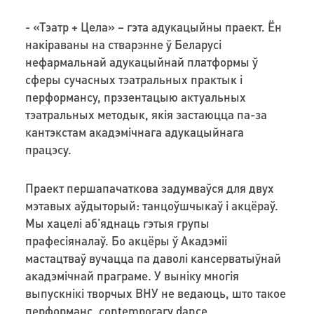
- «Тэатр + Цела» – гэта адукацыйны праект. Ён
накіраваны на стварэнне ў Беларусі
нефармальнай адукацыйнай платформы ў
сферы сучасных тэатральных практык і
перформансу, прэзентацыю актуальных
тэатральных методык, якія застаюцца па-за
кантэкстам акадэмічнага адукацыйнага
працэсу.
Праект першапачаткова задумваўся для двух
мэтавых аўдыторый: танцоўшчыкаў і акцёраў.
Мы хацелі аб'яднаць гэтыя групы
прафесіяналаў. Бо акцёры ў Акадэміі
мастацтваў вучацца па даволі кансерватыўнай
акадэмічнай праграме. У выніку многія
выпускнікі творчых ВНУ не ведаюць, што такое
перформанс, contemporary dance,