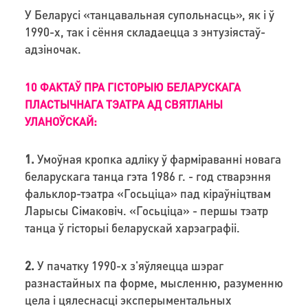
У Беларусі «танцавальная супольнасць», як і ў
1990-х, так і сёння складаецца з энтузіястаў-
адзіночак.
10 ФАКТАЎ ПРА ГІСТОРЫЮ БЕЛАРУСКАГА
ПЛАСТЫЧНАГА ТЭАТРА АД СВЯТЛАНЫ
УЛАНОЎСКАЙ:
1.
Умоўная кропка адліку ў фарміраванні новага
беларускага танца гэта 1986 г. - год стварэння
фальклор-тэатра «Госьціца» пад кіраўніцтвам
Ларысы Сімаковіч. «Госьціца» - першы тэатр
танца ў гісторыі беларускай харэаграфіі.
2.
У пачатку 1990-х з'яўляецца шэраг
разнастайных па форме, мысленню, разуменню
цела і цялеснасці эксперыментальных