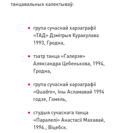
танцавальных калектываў:
група сучаснай харэаграфіі
«ТАД» Дзмітрыя Куракулава
1993, Гродна,
тэатр танца «Галерэя»
Аляксандра Цебенькова, 1994,
Гродна,
група сучаснай харэаграфіі
«Quadro», Іны Асламавай 1994
годзе, Гомель,
студыя сучаснага танца
«Паралелі» Анастасіі Махавай,
1996., Віцебск.