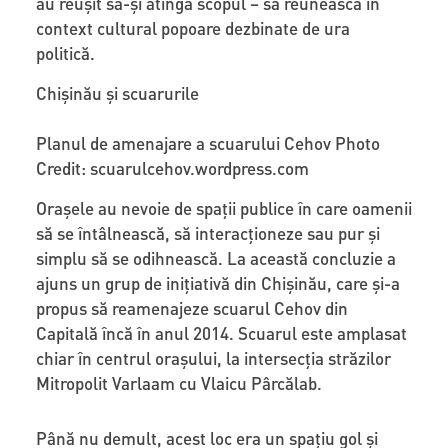
au reușit să-și atingă scopul – să reunească în
context cultural popoare dezbinate de ura
politică.
Chișinău și scuarurile
Planul de amenajare a scuarului Cehov Photo
Credit: scuarulcehov.wordpress.com
Orașele au nevoie de spații publice în care oamenii
să se întâlnească, să interacționeze sau pur și
simplu să se odihnească. La această concluzie a
ajuns un grup de inițiativă din Chișinău, care și-a
propus să reamenajeze scuarul Cehov din
Capitală încă în anul 2014. Scuarul este amplasat
chiar în centrul orașului, la intersecția străzilor
Mitropolit Varlaam cu Vlaicu Pârcălab.
Până nu demult, acest loc era un spațiu gol și