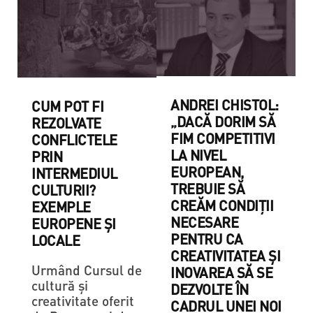
ANDREI CHISTOL:
CUM POT FI
„DACĂ DORIM SĂ
REZOLVATE
FIM COMPETITIVI
CONFLICTELE
LA NIVEL
PRIN
EUROPEAN,
INTERMEDIUL
TREBUIE SĂ
CULTURII?
CREĂM CONDIȚII
EXEMPLE
NECESARE
EUROPENE ȘI
PENTRU CA
LOCALE
CREATIVITATEA ȘI
Urmând Cursul de
INOVAREA SĂ SE
cultură și
DEZVOLTE ÎN
creativitate oferit
CADRUL UNEI NOI