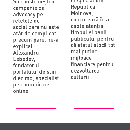
în special din
Să construiești o
Republica
campanie de
Moldova,
advocacy pe
concurează în a
rețelele de
capta atenţia,
socializare nu este
timpul şi banii
atât de complicat
publicului pentru
precum pare, ne-a
că statul alocă tot
explicat
mai puţine
Alexandru
mijloace
Lebedev,
financiare pentru
fondatorul
dezvoltarea
portalului de știri
culturii
diez.md, specialist
pe comunicare
online