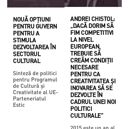
ANDREI CHISTOL:
NOUĂ OPŢIUNI
„DACĂ DORIM SĂ
PENTRU GUVERN
FIM COMPETITIVI
PENTRU A
LA NIVEL
STIMULA
EUROPEAN,
DEZVOLTAREA ÎN
TREBUIE SĂ
SECTORUL
CREĂM CONDIȚII
CULTURAL
NECESARE
Sinteză de politici
PENTRU CA
pentru Programul
CREATIVITATEA ȘI
de Cultură și
INOVAREA SĂ SE
Creativitate al UE-
DEZVOLTE ÎN
Parteneriatul
CADRUL UNEI NOI
Estic
POLITICI
CULTURALE”
2015 este un an al