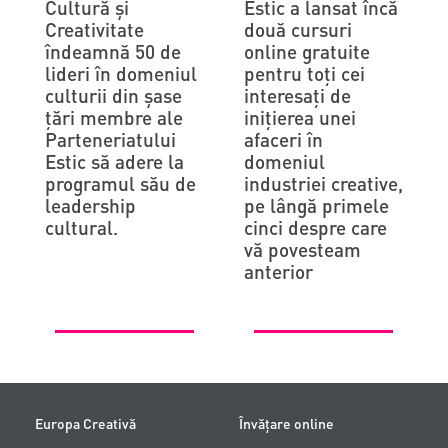
Cultură și
Estic a lansat încă
Creativitate
două cursuri
îndeamnă 50 de
online gratuite
lideri în domeniul
pentru toți cei
culturii din șase
interesați de
țări membre ale
inițierea unei
Parteneriatului
afaceri în
Estic să adere la
domeniul
programul său de
industriei creative,
leadership
pe lângă primele
cultural.
cinci despre care
vă povesteam
anterior
Europa Creativă
Învățare online