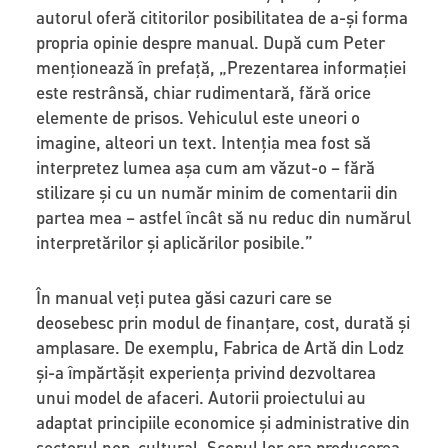
autorul oferă cititorilor posibilitatea de a-și forma
propria opinie despre manual. După cum Peter
menționează în prefață, „Prezentarea informației
este restrânsă, chiar rudimentară, fără orice
elemente de prisos. Vehiculul este uneori o
imagine, alteori un text. Intenția mea fost să
interpretez lumea așa cum am văzut-o – fără
stilizare și cu un număr minim de comentarii din
partea mea – astfel încât să nu reduc din numărul
interpretărilor și aplicărilor posibile.”
În manual veţi putea găsi cazuri care se
deosebesc prin modul de finanțare, cost, durată și
amplasare. De exemplu, Fabrica de Artă din Lodz
și-a împărtășit experiența privind dezvoltarea
unui model de afaceri. Autorii proiectului au
adaptat principiile economice și administrative din
sectorul non-cultural. Scopul lor era producerea