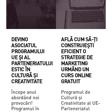
DEVINO
AFLĂ CUM SĂ-ȚI
ASOCIATUL
CONSTRUIEȘTI
PROGRAMULUI
EFICIENT O
UE ȘI AL
STRATEGIE DE
PARTENERIATULUI
MARKETING
ESTIC ÎN
URMÂND UN
CULTURĂ ȘI
CURS ONLINE
CREATIVITATE
GRATUIT
Începe anul
Programul de
abordând noi
Cultură și
provocări!
Creativitate al UE-
Programul în
Parteneriatul