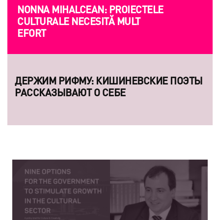
NONNA MIHALCEAN: PROIECTELE
ANDRIANO MARIAN: CALIT
CULTURALE NECESITĂ MULT
PRIORITATE ȘI NU O OPȚI
EFORT
ДЕРЖИМ РИФМУ: КИШИНЕВСКИЕ ПОЭТЫ
5 ЗАРУБЕЖНЫХ ДОКУМЕ
РАССКАЗЫВАЮТ О СЕБЕ
ФИЛЬМОВ О МОЛДОВЕ: ОТ
ПРОБЛЕМ МИГРАЦИИ