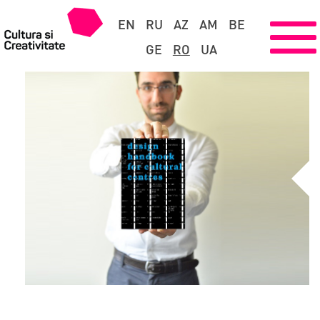
EN
RU
AZ
AM
BE
GE
RO
UA