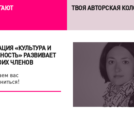
ГАЮТ
ТВОЯ АВТОРСКАЯ КОЛ
ЦИЯ «КУЛЬТУРА И
НОСТЬ» РАЗВИВАЕТ
ОИХ ЧЛЕНОВ
ем вас
ниться!
КРЕАТИВНАЯ ЭКОНОМИКА
КРЕАТИВНАЯ ЭКОНОМИКА
«СЕРГЕЙ ПАРАДЖАНО
7 КНИГ, КОТОРЫЕ СП
ЛЮБОВЬЮ — НАША ТВ
ЛИЧНОСТЕЙ
ЭТОМ»