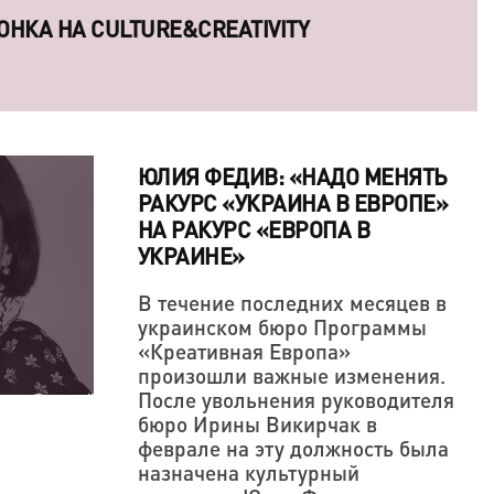
ОНКА НА CULTURE&CREATIVITY
ЮЛИЯ ФЕДИВ: «НАДО МЕНЯТЬ
РАКУРС «УКРАИНА В ЕВРОПЕ»
НА РАКУРС «ЕВРОПА В
УКРАИНЕ»
В течение последних месяцев в
украинском бюро Программы
В ОДНАЖДЫ ПООБЕЩАЛ ОТОМСТИТЬ МИРУ
ОСОБНЫ ЗАВОЕВАТЬ СЕРДЦА КРЕАТИВНЫХ
«Креативная Европа»
ОРЧЕСКАЯ ПОЗИЦИЯ ТОЖЕ ДЕРЖИТСЯ НА
произошли важные изменения.
После увольнения руководителя
бюро Ирины Викирчак в
феврале на эту должность была
назначена культурный