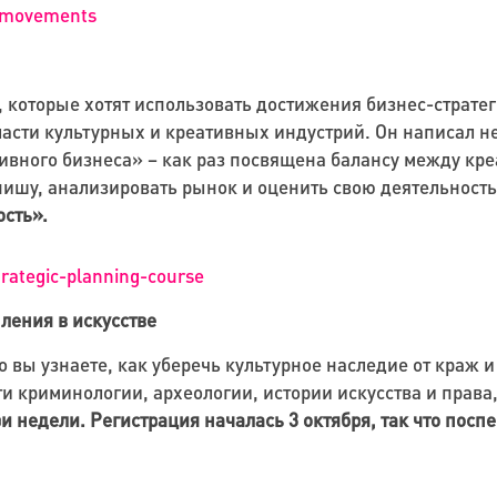
l-movements
, которые хотят использовать достижения бизнес-страте
ласти культурных и креативных индустрий. Он написал н
ивного бизнеса» – как раз посвящена балансу между кр
 нишу, анализировать рынок и оценить свою деятельност
ость».
trategic-planning-course
ления в искусстве
го вы узнаете, как уберечь культурное наследие от краж
и криминологии, археологии, истории искусства и права
ри недели.
Регистрация началась 3 октября, так что посп