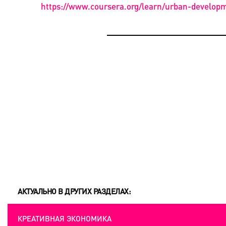
https://www.coursera.org/learn/urban-develop
КРЕАТИВНАЯ ЭКОНОМИКА
УТОПИЯ Х. ПОЧЕМУ ПОВЕСЕЛИТЬСЯ ТОЖЕ ПЛ
ПРИЧЕМ ЗДЕСЬ АРХИТЕКТУРА?
КРЕАТИВНАЯ ЭКОНОМИКА
ИРИНА МАРКОНИ: «МНЕ ИНТЕРЕСНО ПОКАЗ
ЭФЕМЕРНОСТЬ ТЕАТРА, КАК ИСКУССТВА»
АКТУАЛЬНО В ДРУГИХ РАЗДЕЛАХ:
КРЕАТИВНАЯ ЭКОНОМИКА