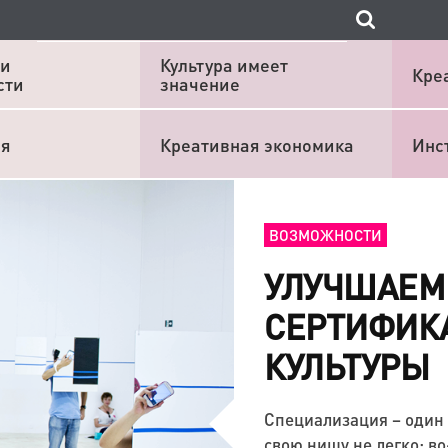
 и
Культура имеет
Кре
сти
значение
ия
Креативная экономика
Инс
ВОЗМОЖНОСТИ
УЛУЧШАЕМ 
СЕРТИФИК
КУЛЬТУРЫ
Специализация – один 
свою нишу не легко: во