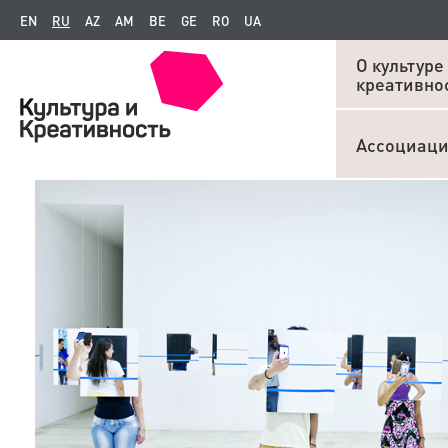
EN
RU
AZ
AM
BE
GE
RO
UA
О культуре
креативно
Ассоциац