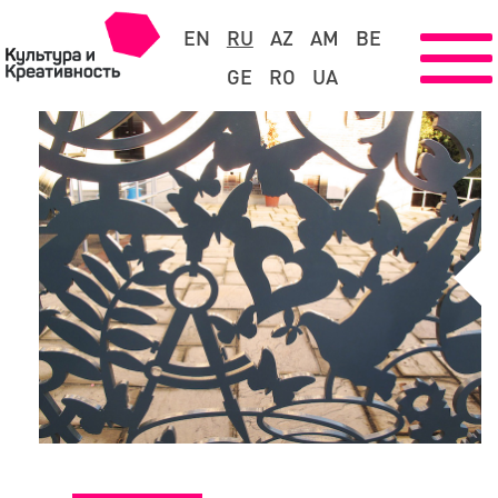
EN
RU
AZ
AM
BE
GE
RO
UA