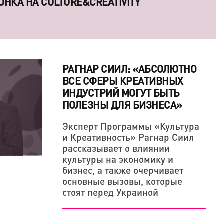
ОСОБНЫ ЗАВОЕВАТЬ СЕРДЦА КРЕАТИВНЫХ
РАГНАР СИИЛ: «АБСОЛЮТНО
ВСЕ СФЕРЫ КРЕАТИВНЫХ
ИНДУСТРИЙ МОГУТ БЫТЬ
ПОЛЕЗНЫ ДЛЯ БИЗНЕСА»
Эксперт Программы «Культура
и Креативность» Рагнар Сиил
В ОДНАЖДЫ ПООБЕЩАЛ ОТОМСТИТЬ МИРУ
ОНКА НА CULTURE&CREATIVITY
рассказывает о влиянии
ОРЧЕСКАЯ ПОЗИЦИЯ ТОЖЕ ДЕРЖИТСЯ НА
культуры на экономику и
бизнес, а также очерчивает
основные вызовы, которые
стоят перед Украиной