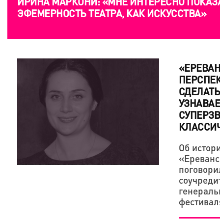
ИРИНА МАРКОНИ: «МНЕ ИНТЕРЕСНО ПОКАЗ
ЭФЕМЕРНОСТЬ ТЕАТРА, КАК ИСКУССТВА»
«ЕРЕВА
ПЕРСПЕК
СДЕЛАТЬ
УЗНАВА
СУПЕРЗ
КЛАССИ
Об истор
«Ереванс
поговори
соучреди
генерал
фестивал