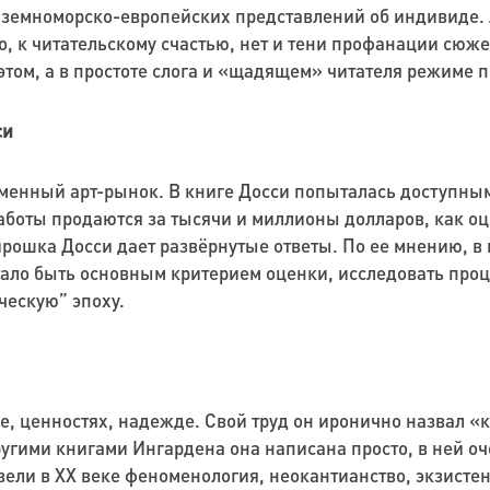
иземноморско-европейских представлений об индивиде. 
о, к читательскому счастью, нет и тени профанации сюже
этом, а в простоте слога и «щадящем» читателя режиме 
си
ременный арт-рынок. В книге Досси попыталась доступн
работы продаются за тысячи и миллионы долларов, как 
ирошка Досси дает развёрнутые ответы. По ее мнению, в
стало быть основным критерием оценки, исследовать про
ческую” эпоху.
ве, ценностях, надежде. Свой труд он иронично назвал «
другими книгами Ингардена она написана просто, в ней о
ели в ХХ веке феноменология, неокантианство, экзистен