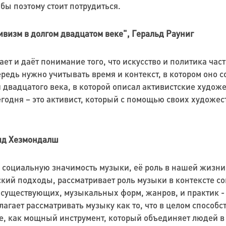
 бы поэтому стоит потрудиться.
визм в долгом двадцатом веке", Геральд Рауниг
ает и даёт понимание того, что искусство и политика ча
ередь нужно учитывать время и контекст, в котором оно 
 двадцатого века, в которой описал активистские художе
егодня – это активист, который с помощью своих худож
вид Хезмондалш
 социальную значимость музыки, её роль в нашей жизни. 
ский подходы, рассматривает роль музыки в контексте с
 существующих, музыкальных форм, жанров, и практик - 
агает рассматривать музыку как то, что в целом способс
ие, как мощный инструмент, который объединяет людей 