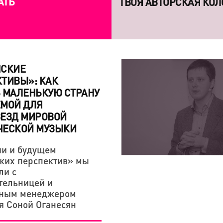
АТЬ
7 КНИГ, КОТОРЫЕ СП
ЛИЧНОСТЕЙ
НСКИЕ
ТИВЫ»: КАК
 МАЛЕНЬКУЮ СТРАНУ
ЕМОЙ ДЛЯ
ВЕЗД МИРОВОЙ
КРЕАТИВНАЯ ЭКОНОМИКА
КРЕАТИВНАЯ ЭКОНОМИКА
ЧЕСКОЙ МУЗЫКИ
«СЕРГЕЙ ПАРАДЖАНО
ТВОЯ АВТОРСКАЯ КОЛ
ии и будущем
ЛЮБОВЬЮ — НАША ТВ
ких перспектив» мы
ЭТОМ»
ли с
тельницей и
ьным менеджером
я Соной Оганесян