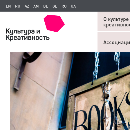
EN
RU
AZ
AM
BE
GE
RO
UA
О культуре
креативно
Ассоциац