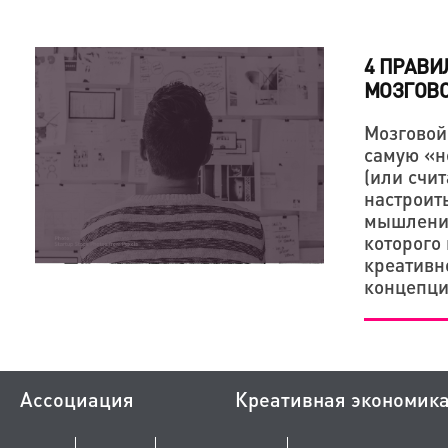
4 ПРАВИ
МОЗГОВ
Мозговой
самую «н
(или счи
настроит
мышление
которого
креативн
концепц
Ассоциация
Креативная экономик