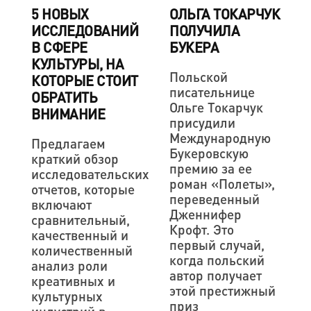
5 НОВЫХ
ОЛЬГА ТОКАРЧУК
ИССЛЕДОВАНИЙ
ПОЛУЧИЛА
В СФЕРЕ
БУКЕРА
КУЛЬТУРЫ, НА
Польской
КОТОРЫЕ СТОИТ
писательнице
ОБРАТИТЬ
Ольге Токарчук
ВНИМАНИЕ
присудили
Международную
Предлагаем
Букеровскую
краткий обзор
премию за ее
исследовательских
роман «Полеты»,
отчетов, которые
переведенный
включают
Дженнифер
сравнительный,
Крофт. Это
качественный и
первый случай,
количественный
когда польский
анализ роли
автор получает
креативных и
этой престижный
культурных
приз