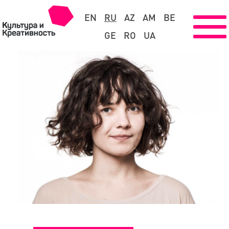
EN
RU
AZ
AM
BE
GE
RO
UA