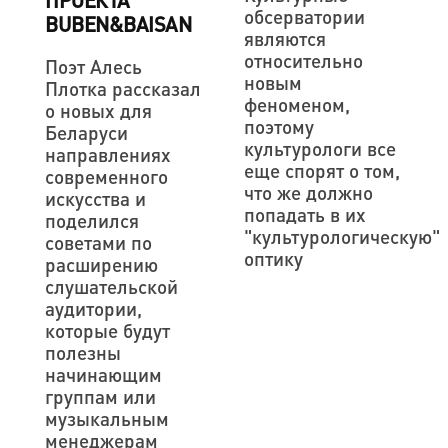
ПРОЕКТА
обсерватории
BUBEN&BAISAN
являются
относительно
Поэт Алесь
новым
Плотка рассказал
феноменом,
о новых для
поэтому
Беларуси
культурологи все
направлениях
еще спорят о том,
современного
что же должно
искусства и
попадать в их
поделился
"культурологическую"
советами по
оптику
расширению
слушательской
аудитории,
которые будут
полезны
начинающим
группам или
музыкальным
менеджерам