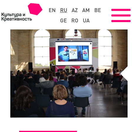
EN
RU
AZ
AM
BE
GE
RO
UA