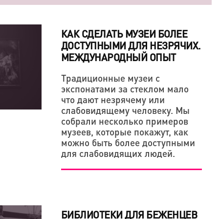
КАК СДЕЛАТЬ МУЗЕИ БОЛЕЕ
ДОСТУПНЫМИ ДЛЯ НЕЗРЯЧИХ.
МЕЖДУНАРОДНЫЙ ОПЫТ
Традиционные музеи с
экспонатами за стеклом мало
что дают незрячему или
В ОДНАЖДЫ ПООБЕЩАЛ ОТОМСТИТЬ МИРУ
ОНКА НА CULTURE&CREATIVITY
слабовидящему человеку. Мы
собрали несколько примеров
ОРЧЕСКАЯ ПОЗИЦИЯ ТОЖЕ ДЕРЖИТСЯ НА
музеев, которые покажут, как
можно быть более доступными
для слабовидящих людей.
БИБЛИОТЕКИ ДЛЯ БЕЖЕНЦЕВ