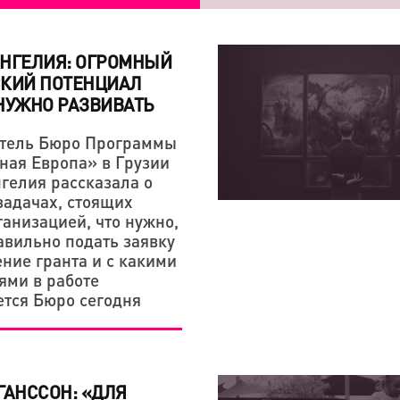
НГЕЛИЯ: ОГРОМНЫЙ
СКИЙ ПОТЕНЦИАЛ
НУЖНО РАЗВИВАТЬ
тель Бюро Программы
ная Европа» в Грузии
КРЕАТИВНАЯ ЭКОНОМИКА
КРЕАТИВНАЯ ЭКОНОМИКА
гелия рассказала о
«СЕРГЕЙ ПАРАДЖАНО
ТВОЯ АВТОРСКАЯ КОЛ
задачах, стоящих
ганизацией, что нужно,
ЛЮБОВЬЮ — НАША ТВ
авильно подать заявку
ЭТОМ»
ение гранта и с какими
ями в работе
ется Бюро сегодня
ГАНССОН: «ДЛЯ