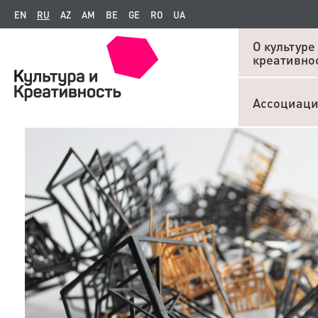
EN
RU
AZ
AM
BE
GE
RO
UA
О культуре
креативно
Ассоциац