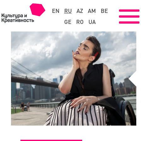
EN
RU
AZ
AM
BE
GE
RO
UA